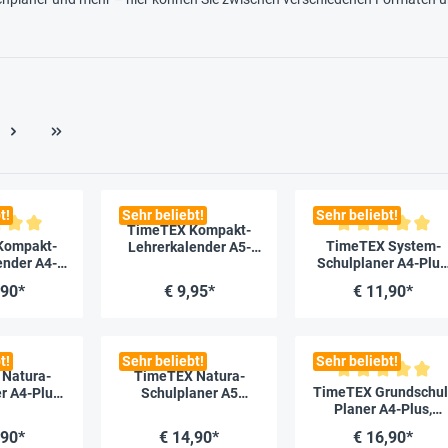
t!
Sehr beliebt!
Sehr beliebt!
TimeTEX Kompakt-
liche Bewertung von 5 von 5 Sternen
Durchschnittliche Bew
Kompakt-
TimeTEX System-
Lehrerkalender A5-
ender A4-
Schulplaner A4-Plus
Plus 2026/2027
26/2027
gelb, 2026/2027
,90*
€ 9,95*
€ 11,90*
t!
Sehr beliebt!
Sehr beliebt!
Natura-
TimeTEX Natura-
Durchschnittliche Bew
TimeTEX Grundschul
r A4-Plus
Schulplaner A5
Planer A4-Plus,
2027
2026/2027
2026/2027
,90*
€ 14,90*
€ 16,90*