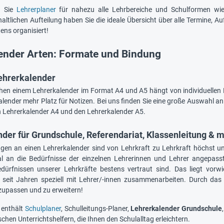
n Sie
Lehrerplaner
für nahezu alle Lehrbereiche und Schulformen wie
nhaltlichen Aufteilung haben Sie die ideale Übersicht über alle Termine, 
ens organisiert!
ender Arten: Formate und Bindung
ehrerkalender
hen einem Lehrerkalender im Format A4 und A5 hängt von individuellen P
Kalender mehr Platz für Notizen. Bei uns finden Sie eine große Auswahl a
 Lehrerkalender A4 und den Lehrerkalender A5.
der für Grundschule, Referendariat, Klassenleitung & 
gen an einen Lehrerkalender sind von Lehrkraft zu Lehrkraft höchst unt
l an die Bedürfnisse der einzelnen Lehrerinnen und Lehrer angepasst
dürfnissen unserer Lehrkräfte bestens vertraut sind. Das liegt vorw
 seit Jahren speziell mit Lehrer/-innen zusammenarbeiten. Durch das 
zupassen und zu erweitern!
 enthält
Schulplaner
, Schulleitungs-Planer,
Lehrerkalender Grundschule
chen Unterrichtshelfern, die Ihnen den Schulalltag erleichtern.