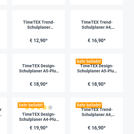
TimeTEX Trend-
TimeTEX Trend-
Schulplaner
Schulplaner A4,
Hardcover A5-Plus,
2026/2027, flamingo
2026/2027, lagune
€ 12,90*
€ 16,90*
Sehr beliebt!
TimeTEX Design-
TimeTEX Design-
Schulplaner A5-Plus
Schulplaner A5-Plus
u
2026/2027, malve
2026/2027, mint
€ 18,90*
€ 18,90*
Sehr beliebt!
Sehr beliebt!
r
TimeTEX Trend-
Durchschnittliche Bewertung von 4.3 von 5 Sternen
TimeTEX Design-
Schulplaner A4,
Schulplaner A4-Plus
2026/2027, flieder
2026/2027, mint
€ 19,90*
€ 16,90*