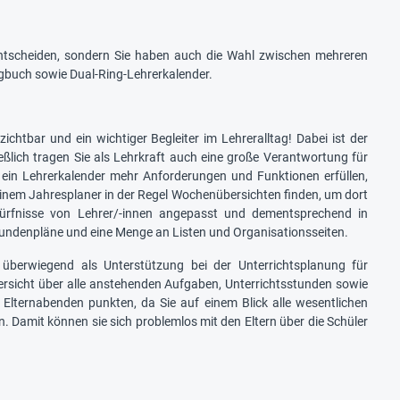
ntscheiden, sondern Sie haben auch die Wahl zwischen mehreren
ngbuch sowie Dual-Ring-Lehrerkalender.
chtbar und ein wichtiger Begleiter im Lehreralltag! Dabei ist der
eßlich tragen Sie als Lehrkraft auch eine große Verantwortung für
ein Lehrerkalender mehr Anforderungen und Funktionen erfüllen,
n einem Jahresplaner in der Regel Wochenübersichten finden, um dort
dürfnisse von Lehrer/-innen angepasst und dementsprechend in
Stundenpläne und eine Menge an Listen und Organisationsseiten.
 überwiegend als Unterstützung bei der Unterrichtsplanung für
ersicht über alle anstehenden Aufgaben, Unterrichtsstunden sowie
 Elternabenden punkten, da Sie auf einem Blick alle wesentlichen
n. Damit können sie sich problemlos mit den Eltern über die Schüler