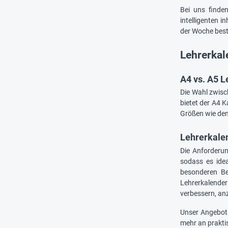
Bei uns finde
intelligenten i
der Woche best
Lehrerkal
A4 vs. A5 L
Die Wahl zwisc
bietet der A4 
Größen wie den
Lehrerkalen
Die Anforderun
sodass es idea
besonderen Be
Lehrerkalender
verbessern, an
Unser Angebot
mehr an praktis