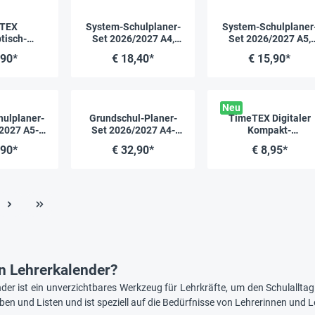
TEX
System-Schulplaner-
System-Schulplaner
tisch-
Set 2026/2027 A4,
Set 2026/2027 A5,
e "Meine
grün, mit Klick-Schutz-
grün, mit Klick-Schut
,90*
€ 18,40*
€ 15,90*
he"
Cover
Cover
Neu
ulplaner-
Grundschul-Planer-
TimeTEX Digitaler
2027 A5-
Set 2026/2027 A4-
Kompakt-
 gelb
Plus
Lehrerkalender
,90*
€ 32,90*
€ 8,95*
DigiPlan 2026/2027
in Lehrerkalender?
der ist ein unverzichtbares Werkzeug für Lehrkräfte, um den Schulalltag e
en und Listen und ist speziell auf die Bedürfnisse von Lehrerinnen und 