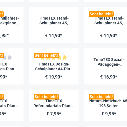
t!
Sehr beliebt!
huljahres-
TimeTEX Trend-
TimeTEX Trend-
ektplaner
Schulplaner A5,
Schulplaner A5,
2027
2026/2027, flieder
2026/2027, lagune
7,95*
€ 14,90*
€ 14,90*
t!
Sehr beliebt!
TimeTEX Sozial-
liche Bewertung von 3 von 5 Sternen
Durchschnittliche Bewertung von 5 von 5 Sternen
TEX
TimeTEX Design-
Pädagogen-
ngs-Planer
Schulplaner A4-Plus
Schulplaner A4-Plus
2026/2027
2026/2027, malve
2026/2027
,90*
€ 19,90*
€ 16,90*
t!
Sehr beliebt!
Sehr beliebt!
TEX
TimeTEX
Natura-Notizbuch A5
ats-Planer
Referendariats-Planer
198 Seiten
" A4-Plus
"Completo" A4-Plus
95*
€ 7,95*
€ 9,95*