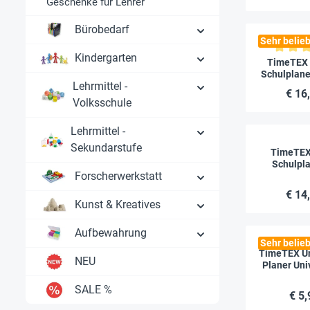
Geschenke für Lehrer
Bürobedarf
Sehr belieb
Kindergarten
Durchschnitt
TimeTEX 
Schulplane
Lehrmittel -
2026/
€ 16
Volksschule
Lehrmittel -
Sekundarstufe
TimeTEX
Schulpla
Forscherwerkstatt
2026/2027,
€ 14
Kunst & Kreatives
Aufbewahrung
Sehr belieb
TimeTEX Un
NEU
Planer Uni
SALE %
€ 5,