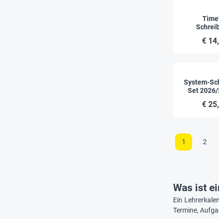
Time
Schreib
Unterlag
€ 14
Woc
System-Sch
Set 2026/
Plus,
€ 25
1
2
Was ist e
Ein Lehrerkalen
Termine, Aufgab