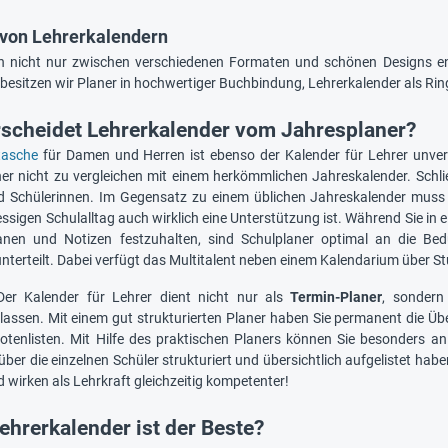
 von Lehrerkalendern
ch nicht nur zwischen verschiedenen Formaten und schönen Designs e
 besitzen wir Planer in hochwertiger Buchbindung, Lehrerkalender als Ri
scheidet Lehrerkalender vom Jahresplaner?
tasche
für Damen und Herren ist ebenso der Kalender für Lehrer unverzi
ner nicht zu vergleichen mit einem herkömmlichen Jahreskalender. Schli
d Schülerinnen. Im Gegensatz zu einem üblichen Jahreskalender muss 
essigen Schulalltag auch wirklich eine Unterstützung ist. Während Sie i
anen und Notizen festzuhalten, sind Schulplaner optimal an die Be
nterteilt. Dabei verfügt das Multitalent neben einem Kalendarium über 
Der Kalender für Lehrer dient nicht nur als
Termin-Planer
, sondern
lassen. Mit einem gut strukturierten Planer haben Sie permanent die Üb
otenlisten. Mit Hilfe des praktischen Planers können Sie besonders an
ber die einzelnen Schüler strukturiert und übersichtlich aufgelistet habe
 wirken als Lehrkraft gleichzeitig kompetenter!
ehrerkalender ist der Beste?