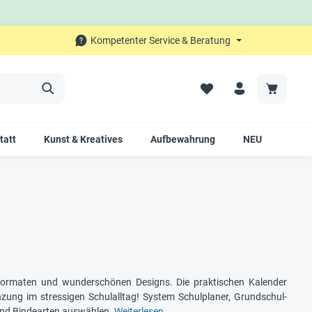
Kompetenter Service & Beratung
tatt
Kunst & Kreatives
Aufbewahrung
NEU
SALE
 Formaten und wunderschönen Designs. Die praktischen Kalender
nzung im stressigen Schulalltag! System Schulplaner, Grundschul-
und Bindearten auswählen.
Weiterlesen…