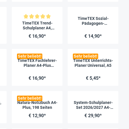
TimeTEX Sozial-
Durchschnittliche Bewertung von 5 von 5 Sternen
TimeTEX Trend-
Pädagogen-
Schulplaner A4,
Schulplaner A5-Plus
2026/2027, lagune
2026/2027
€ 16,90*
€ 14,90*
Sehr beliebt!
Sehr beliebt!
TimeTEX Fachlehrer-
TimeTEX Unterrichts-
Planer A4-Plus
Planer Universal, A5
2026/2027
€ 16,90*
€ 5,45*
Sehr beliebt!
,
Natura-Notizbuch A4-
System-Schulplaner-
Plus, 198 Seiten
Set 2026/2027 A4-
Plus, gelb
€ 12,90*
€ 29,90*