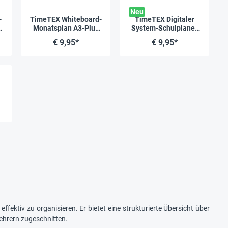
Neu
-
TimeTEX Whiteboard-
TimeTEX Digitaler
Monatsplan A3-Plus
System-Schulplaner
z-
"Mein Monat",
DigiPlan, gelb,
€ 9,95*
€ 9,95*
magnetisch, 4-tlg.
2026/2027
ffektiv zu organisieren. Er bietet eine strukturierte Übersicht über
Lehrern zugeschnitten.