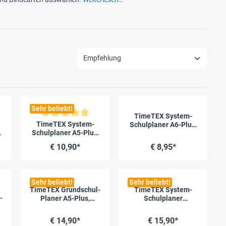
Sehr beliebt!
TimeTEX System-
ertung von 5 von 5 Sternen
Durchschnittliche Bewertung von 5 von 5 Sternen
TimeTEX System-
Schulplaner A6-Plus,
,
Schulplaner A5-Plus,
gelb 2026/2027
gelb 2026/2027
€ 10,90*
€ 8,95*
Sehr beliebt!
Sehr beliebt!
TimeTEX Grundschul-
TimeTEX System-
ertung von 5 von 5 Sternen
-
Planer A5-Plus,
Schulplaner
2026/2027
Ringbindung A4, gelb,
2026/2027
€ 14,90*
€ 15,90*