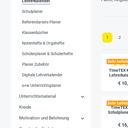
Lehrerkalender
Schulplaner
Referendariats-Planer
Klassenbücher
1
2
Notenhefte & Orgahefte
Schülerplaner & Schülerhefte
Sehr belieb
Planer Zubehör
Durchschnitt
TimeTEX 
Digitale Lehrerkalender
Lehrerkal
Plus 20
€ 10
s+w Unterrichtsplaner
Unterrichtsmaterial
Sehr belieb
Kreide
TimeTEX 
Schulplane
2026/
Motivation und Belohnung
€ 16