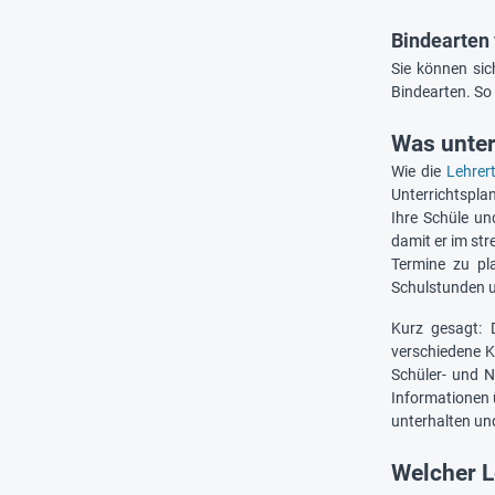
Bindearten
Sie können si
Bindearten. So
Was unter
Wie die
Lehrer
Unterrichtspla
Ihre Schüle un
damit er im str
Termine zu pl
Schulstunden u
Kurz gesagt: 
verschiedene K
Schüler- und N
Informationen ü
unterhalten und
Welcher L