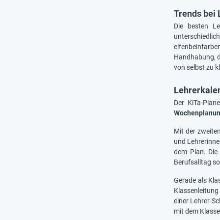
Trends bei
Die besten Le
unterschiedlic
elfenbeinfarbe
Handhabung, da
von selbst zu k
Lehrerkale
Der KiTa-Plane
Wochenplanu
Mit der zweite
und Lehrerinne
dem Plan. Die
Berufsalltag so
Gerade als Kla
Klassenleitung
einer Lehrer-S
mit dem Klasse