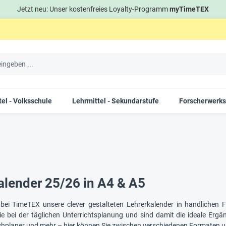
Jetzt neu: Unser kostenfreies Loyalty-Programm
myTimeTEX
el - Volksschule
Lehrmittel - Sekundarstufe
Forscherwerks
alender 25/26 in A4 & A5
 bei TimeTEX unsere clever gestalteten Lehrerkalender in handlichen
ie bei der täglichen Unterrichtsplanung und sind damit die ideale Ergä
chplaner und mehr – hier können Sie zwischen verschiedenen Formaten 