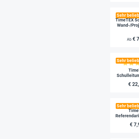
Sehr belieb
TimeTEX Sc
Wand-/Proj
2026/
€ 
Ab
Sehr belieb
Durchschnitt
Time
Schulleitu
A4-Plus, 
€ 22
Sehr belieb
Time
Referendari
"Documento
€ 7,