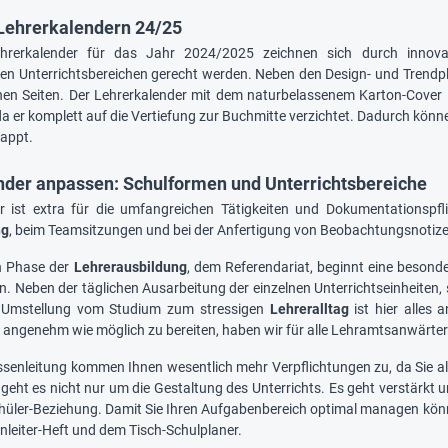
 Lehrerkalendern 24/25
hrerkalender für das Jahr 2024/2025 zeichnen sich durch innov
hen Unterrichtsbereichen gerecht werden. Neben den Design- und Trendpl
nen Seiten. Der Lehrerkalender mit dem naturbelassenem Karton-Cover
 er komplett auf die Vertiefung zur Buchmitte verzichtet. Dadurch könn
lappt.
nder anpassen: Schulformen und Unterrichtsbereiche
r ist extra für die umfangreichen Tätigkeiten und Dokumentationspfli
ng
, beim Teamsitzungen und bei der Anfertigung von Beobachtungsnotize
n Phase der
Lehrerausbildung
, dem Referendariat, beginnt eine besond
n. Neben der täglichen Ausarbeitung der einzelnen Unterrichtseinheiten, 
 Umstellung vom Studium zum stressigen
Lehreralltag
ist hier alles
 angenehm wie möglich zu bereiten, haben wir für alle Lehramtsanwärter 
ssenleitung kommen Ihnen wesentlich mehr Verpflichtungen zu, da Sie al
 geht es nicht nur um die Gestaltung des Unterrichts. Es geht verstärkt
chüler-Beziehung. Damit Sie Ihren Aufgabenbereich optimal managen kö
nleiter-Heft und dem Tisch-Schulplaner.