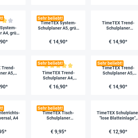
t!
Sehr beliebt!
TimeTEX System-
TimeTEX Trend-
liche Bewertung von 4 von 5 Sternen
System-
Schulplaner A5, grün
Schulplaner
r A4, grün
2026/2027
Hardcover A4-Plus,
2027
2026/2027, lagune
,90*
€ 14,90*
€ 14,90*
Sehr beliebt!
Sehr beliebt!
 Trend-
TimeTEX Trend-
Durchschnittliche Bewertung von 5 von 5 Sternen
TimeTEX Trend-
ner A5,
Schulplaner A5,
Schulplaner A4,
 flamingo
2026/2027, nachtbla
2026/2027, nachtblau
,90*
€ 16,90*
€ 14,90*
t!
Sehr beliebt!
terrichts-
TimeTEX Tisch-
TimeTEX Schulplane
versal, A4
Schulplaner
"lose Blatteinlage",
2026/2027,
A4-Plus, gelb
Querformat
2026/2027
95*
€ 9,95*
€ 12,90*