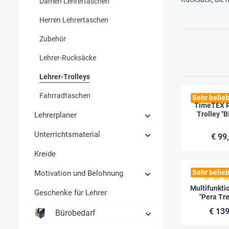
Damen Lehrertaschen
Herren Lehrertaschen
Zubehör
Lehrer-Rucksäcke
Lehrer-Trolleys
Fahrradtaschen
Sehr belieb
TimeTEX R
Trolley "B
Lehrerplaner
Unterrichtsmaterial
€ 99
Kreide
Sehr belieb
Motivation und Belohnung
Durchschnitt
Multifunkti
Geschenke für Lehrer
"Pera Tr
Lightpak,
€ 139
Bürobedarf