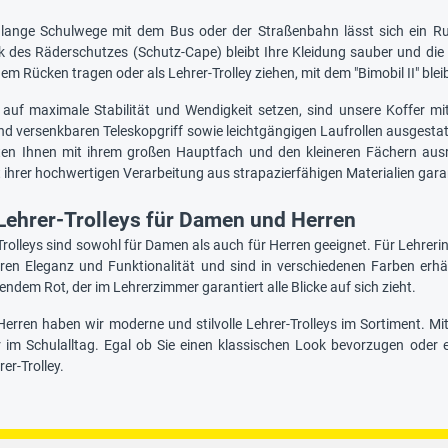
 lange Schulwege mit dem Bus oder der Straßenbahn lässt sich ein Ru
k des Räderschutzes (Schutz-Cape) bleibt Ihre Kleidung sauber und die 
em Rücken tragen oder als Lehrer-Trolley ziehen, mit dem "Bimobil II" bl
e auf maximale Stabilität und Wendigkeit setzen, sind unsere Koffer mit
und versenkbaren Teleskopgriff sowie leichtgängigen Laufrollen ausgest
eten Ihnen mit ihrem großen Hauptfach und den kleineren Fächern aus
t ihrer hochwertigen Verarbeitung aus strapazierfähigen Materialien gara
ehrer-Trolleys für Damen und Herren
Trolleys sind sowohl für Damen als auch für Herren geeignet. Für Lehrer
ren Eleganz und Funktionalität und sind in verschiedenen Farben erhält
htendem Rot, der im Lehrerzimmer garantiert alle Blicke auf sich zieht.
Herren haben wir moderne und stilvolle Lehrer-Trolleys im Sortiment. Mi
er im Schulalltag. Egal ob Sie einen klassischen Look bevorzugen oder 
er-Trolley.