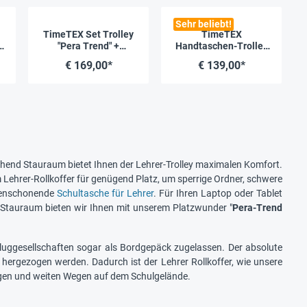
Sehr beliebt!
TimeTEX Set Trolley
TimeTEX
y
"Pera Trend" +
Handtaschen-Trolley
Aufstecktasche
"Bella", schwarz-weiß
€ 169,00*
€ 139,00*
hend Stauraum bietet Ihnen der Lehrer-Trolley maximalen Komfort.
Lehrer-Rollkoffer für genügend Platz, um sperrige Ordner, schwere
ückenschonende
Schultasche für Lehrer
. Für Ihren Laptop oder Tablet
hr Stauraum bieten wir Ihnen mit unserem Platzwunder "
Pera-Trend
luggesellschaften sogar als Bordgepäck zugelassen. Der absolute
h hergezogen werden. Dadurch ist der Lehrer Rollkoffer, wie unsere
ängen und weiten Wegen auf dem Schulgelände.