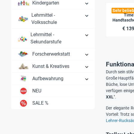
Kindergarten
Sehr belieb
Lehrmittel -
Time
Handtasche
Volksschule
"Bella", bl
€ 139
Lehrmittel -
Sekundarstufe
Forscherwerkstatt
Funktiona
Kunst & Kreatives
Durch sein stil
Aufbewahrung
Große Hauptfäc
Büche, lose Un
NEU
verfügen einig
XXL
".
SALE %
Der elegante R
Vorteil: Trotz
Lehrer-Rucksä