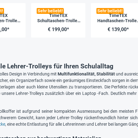
t!
Sehr beliebt!
Sehr beliebt!
TEX
TimeTEX
TimeTEX
n-Trolley
Schultaschen-Trolley
Handtaschen-Trolle
au-schwarz
"Serva Classic"
"Bella", rot
,00*
€ 199,00*
€ 139,00*
le Lehrer-Trolleys für Ihren Schulalltag
volles Design in Verbindung mit
Multifunktionalität, Stabilität
und ausreic
her, ein Organizerfach sowie ein geräumiges Einsteckfach sorgen in dem 
terlagen aber auch kleine Utensilien zu transportieren. Die Perfekte r
e unsere Lehrer-Trolleys zusätzlich über ein Laptop -Fach. Deutlich me
ollkoffer ist aufgrund seiner kompakten Ausmessung bei den meisten F
 schwerem Gewicht, kann jeder Lehrer-Trolley rückenfreundlich hinter sic
cke
, eine echte Entlastung für alle Lehrerinnen und Lehrer bei langen G