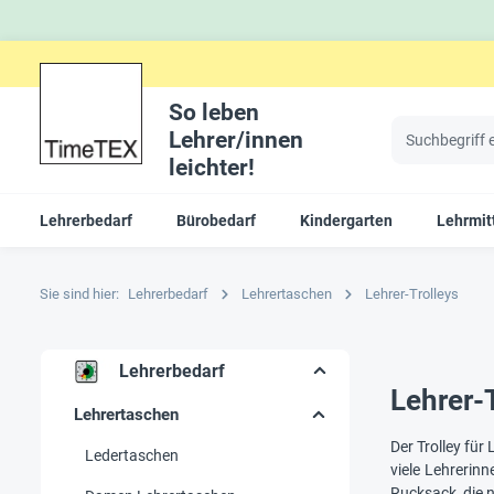
So leben
Lehrer/innen
leichter!
Lehrerbedarf
Bürobedarf
Kindergarten
Lehrmitt
Sie sind hier:
Lehrerbedarf
Lehrertaschen
Lehrer-Trolleys
Lehrerbedarf
Lehrer-T
Lehrertaschen
Der Trolley für
Ledertaschen
viele Lehrerinn
Rucksack, die n