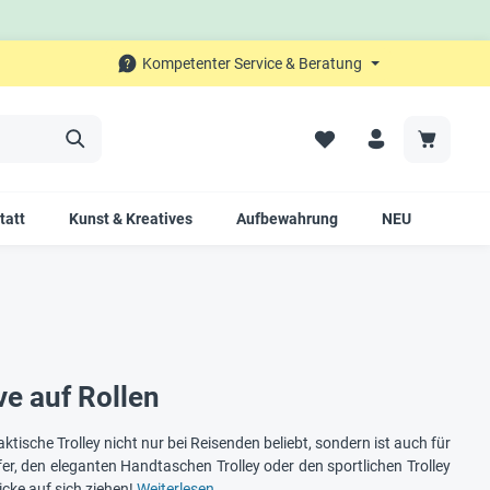
Kompetenter Service & Beratung
tatt
Kunst & Kreatives
Aufbewahrung
NEU
SALE
ve auf Rollen
ktische Trolley nicht nur bei Reisenden beliebt, sondern ist auch für
fer, den eleganten Handtaschen Trolley oder den sportlichen Trolley
icke auf sich ziehen!
Weiterlesen…