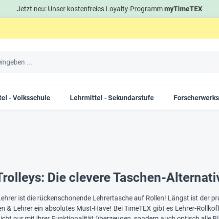
Jetzt neu: Unser kostenfreies Loyalty-Programm
myTimeTEX
el - Volksschule
Lehrmittel - Sekundarstufe
Forscherwerks
rolleys: Die clevere Taschen-Alternati
 Lehrer ist die rückenschonende Lehrertasche auf Rollen! Längst ist der pra
en & Lehrer ein absolutes Must-Have! Bei TimeTEX gibt es Lehrer-Rollkof
icht nur mit ihrer Funktionalität überzeugen, sondern auch optisch alle Bl