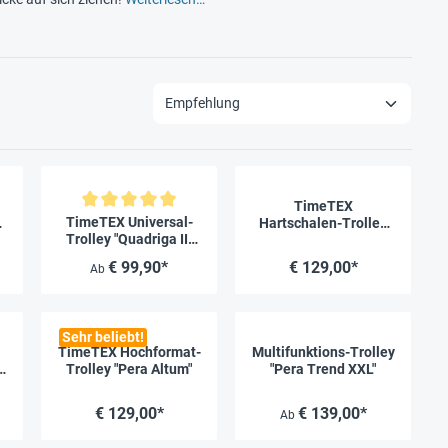
TimeTEX
Durchschnittliche Bewertung von 5 von 5 Sternen
TimeTEX Universal-
y
Hartschalen-Trolley
Trolley "Quadriga II"
"Delicia"
mit 4 Rollen
€ 99,90*
€ 129,00*
Ab
Sehr beliebt!
TimeTEX Hochformat-
Multifunktions-Trolley
y
Trolley "Pera Altum"
"Pera Trend XXL"
d
€ 129,00*
€ 139,00*
Ab