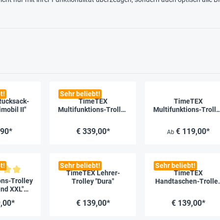
t!
Sehr beliebt!
ucksack-
TimeTEX
TimeTEX
imobil II"
Multifunktions-Trolley
Multifunktions-Trolle
"Pera Classic II"
"Pera Trend"
,90*
€ 339,00*
€ 119,00*
Ab
t!
Sehr beliebt!
Sehr beliebt!
TimeTEX Lehrer-
TimeTEX
liche Bewertung von 5 von 5 Sternen
ons-Trolley
Trolley "Dura"
Handtaschen-Trolle
end XXL"
"Bella", schwarz-gol
 schwarz
,00*
€ 139,00*
€ 139,00*