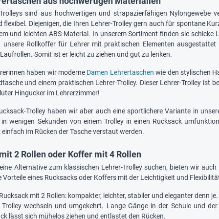
rertaschen aus hochwertigen Materialien
Trolleys sind aus hochwertigen und strapazierfähigen Nylongewebe ver
flexibel. Diejenigen, die Ihren Lehrer-Trolley gern auch für spontane K
em und leichten ABS-Material. In unserem Sortiment finden sie schicke L
unsere Rollkoffer für Lehrer mit praktischen Elementen ausgestattet
Laufrollen. Somit ist er leicht zu ziehen und gut zu lenken.
ehrerinnen haben wir moderne
Damen Lehrertaschen
wie den stylischen Ha
tasche und einem praktischen Lehrer-Trolley. Dieser Lehrer-Trolley ist 
oluter Hingucker im Lehrerzimmer!
cksack-Trolley haben wir aber auch eine sportlichere Variante in unsere
 er in wenigen Sekunden von einem Trolley in einen Rucksack umfunkti
 einfach im Rücken der Tasche verstaut werden.
it 2 Rollen oder Koffer mit 4 Rollen
 eine Alternative zum klassischen Lehrer-Trolley suchen, bieten wir auc
 Vorteile eines Rucksacks oder Koffers mit der Leichtigkeit und Flexibilitä
" Rucksack mit 2 Rollen: kompakter, leichter, stabiler und eleganter denn 
Trolley wechseln und umgekehrt. Lange Gänge in der Schule und der W
k lässt sich mühelos ziehen und entlastet den Rücken.