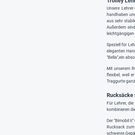
Trolley Leh
Unsere Lehrer-
handhaben und 
aus sehr stabil
Außerdem sind 
leichtgängigen 
Speziell für L
eleganten Hand
"Bella",ein abs
Mit unserem Ru
flexibel, weil
Traggurte ganz
Rucksäcke m
Für Lehrer, die
kombinieren die
Der "Bimobil II
Rucksack zum 
schweres Gepäc