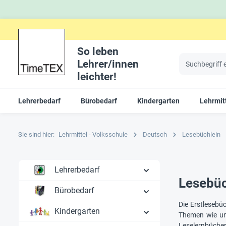
So leben
Lehrer/innen
leichter!
Lehrerbedarf
Bürobedarf
Kindergarten
Lehrmitt
Sie sind hier:
Lehrmittel - Volksschule
Deutsch
Lesebüchlein
Lehrerbedarf
Lesebüc
Bürobedarf
Die Erstlesebü
Kindergarten
Themen wie unt
Leselernbücher