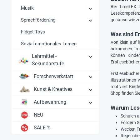
Bei TimeTEX f
Musik
Lesekompetenz 
Sprachförderung
genauso wie zu
Fidget Toys
Was sind E
Von klein auf 
Sozial-emotionales Lernen
bekommen. In d
können Kinder
Lehrmittel -
Erstlesebüchern
Sekundarstufe
Erstlesebücher
Forscherwerkstatt
Illustrationen
motiviert Kinde
Kunst & Kreatives
Shop finden Sie
Aufbewahrung
Warum Lese
NEU
Schulen u
Fördern S
SALE %
Wecken F
Regen die