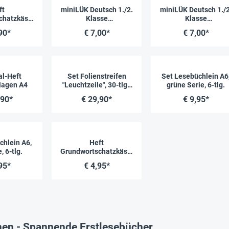
ft
miniLÜK Deutsch 1./2.
miniLÜK Deutsch 1./2
chatzkästc
Klasse
Klasse
 3
"Rechtschreibstation
"Erstlesestation 1
90*
€ 7,00*
€ 7,00*
Genau lesen - richtig
Motivierende
schreiben"
Leseaufgaben mit
leichten Wörtern"
l-Heft
Set Folienstreifen
Set Lesebüchlein A6
lagen A4
"Leuchtzeile", 30-tlg.,
grüne Serie, 6-tlg.
ca. 35x180 mm
,90*
€ 29,90*
€ 9,95*
chlein A6,
Heft
e, 6-tlg.
Grundwortschatzkästc
hen 2
95*
€ 4,95*
nen - Spannende Erstlesebücher