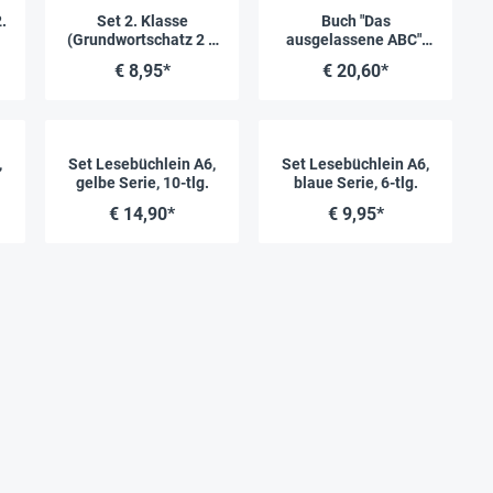
.
Set 2. Klasse
Buch "Das
(Grundwortschatz 2 +
ausgelassene ABC",
Ich spreche 2)
56 Seiten
€ 8,95*
€ 20,60*
Vereinfachte
Ausgangsschrift
,
Set Lesebüchlein A6,
Set Lesebüchlein A6,
gelbe Serie, 10-tlg.
blaue Serie, 6-tlg.
€ 14,90*
€ 9,95*