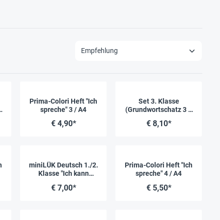
Prima-Colori Heft "Ich
Set 3. Klasse
2
spreche" 3 / A4
(Grundwortschatz 3 +
m
Ich spreche 3)
€ 4,90*
€ 8,10*
Vereinfachte
Ausgangsschrift
h
miniLÜK Deutsch 1./2.
Prima-Colori Heft "Ich
Klasse "Ich kann
spreche" 4 / A4
lesen: Sätze"
€ 7,00*
€ 5,50*