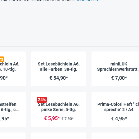
t!
chlein A6,
Set Lesebüchlein A6,
miniLÜK
, 10-tlg.
alle Farben, 38-tlg.
Sprachlernwerkstatt 
"Vom Buchstaben zu
,90*
€ 54,90*
€ 7,00*
Wort"
24
%
nstreifen
Set Lesebüchlein A6,
Prima-Colori Heft "Ic
 6-tlg., ca.
pinke Serie, 5-tlg.
spreche" 2 / A4
40 mm
€ 5,95*
5,95*
€ 4,95*
€ 7,90*