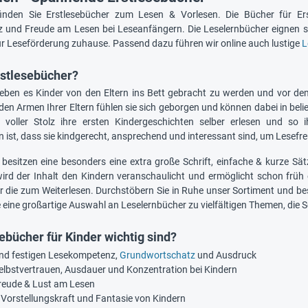
inden Sie Erstlesebücher zum Lesen & Vorlesen. Die Bücher für Ers
und Freude am Lesen bei Leseanfängern. Die Leselernbücher eignen si
r Leseförderung zuhause. Passend dazu führen wir online auch lustige
L
rstlesebücher?
lieben es Kinder von den Eltern ins Bett gebracht zu werden und vor d
en Armen Ihrer Eltern fühlen sie sich geborgen und können dabei in beli
 voller Stolz ihre ersten Kindergeschichten selber erlesen und so
 ist, dass sie kindgerecht, ansprechend und interessant sind, um Lesefre
 besitzen eine besonders eine extra große Schrift, einfache & kurze Sä
 wird der Inhalt den Kindern veranschaulicht und ermöglicht schon fr
r die zum Weiterlesen. Durchstöbern Sie in Ruhe unser Sortiment und bes
 eine großartige Auswahl an Leselernbücher zu vielfältigen Themen, die S
bücher für Kinder wichtig sind?
nd festigen Lesekompetenz,
Grundwortschatz
und Ausdruck
elbstvertrauen, Ausdauer und Konzentration bei Kindern
reude & Lust am Lesen
 Vorstellungskraft und Fantasie von Kindern