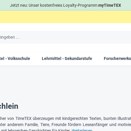
Jetzt neu: Unser kostenfreies Loyalty-Programm
myTimeTEX
el - Volksschule
Lehrmittel - Sekundarstufe
Forscherwerks
hlein
cher von TimeTEX überzeugen mit kindgerechten Texten, bunten Illust
er anderem Familie, Tiere, Freunde fördern Leseanfänger und motivier
 mit lehrreichen Geschichten für Kinder.
Weiterlesen…