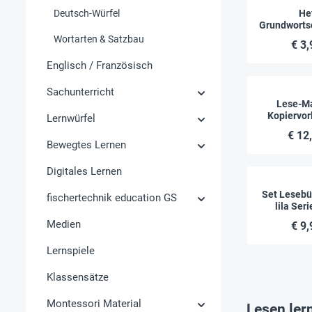
Deutsch-Würfel
He
Grundworts
hen
Wortarten & Satzbau
€ 3,
Englisch / Französisch
Sachunterricht
Lese-Ma
Kopiervor
Lernwürfel
€ 12
Bewegtes Lernen
Digitales Lernen
Set Lesebü
fischertechnik education GS
lila Seri
Medien
€ 9,
Lernspiele
Klassensätze
Montessori Material
Lesen ler