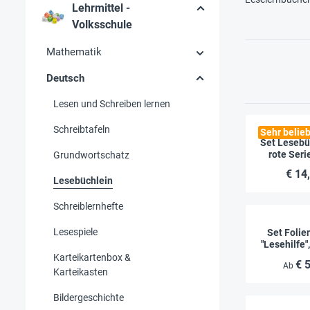
Lehrmittel -
Volksschule
Mathematik
Deutsch
Lesen und Schreiben lernen
Schreibtafeln
Sehr belieb
Set Lesebü
rote Serie
Grundwortschatz
€ 14
Lesebüchlein
Schreiblernhefte
Lesespiele
Set Folie
"Lesehilfe",
110 x 
Karteikartenbox &
€ 
Ab
Karteikasten
Bildergeschichte