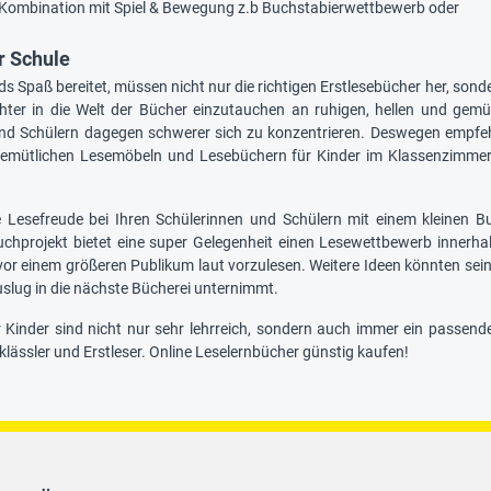
 Kombination mit Spiel & Bewegung z.b Buchstabierwettbewerb oder
r Schule
s Spaß bereitet, müssen nicht nur die richtigen Erstlesebücher her, sonder
chter in die Welt der Bücher einzutauchen an ruhigen, hellen und gem
nd Schülern dagegen schwerer sich zu konzentrieren. Deswegen empfehl
emütlichen Lesemöbeln und Lesebüchern für Kinder im Klassenzimmer ei
 Lesefreude bei Ihren Schülerinnen und Schülern mit einem kleinen B
uchprojekt bietet eine super Gelegenheit einen Lesewettbewerb innerhal
vor einem größeren Publikum laut vorzulesen. Weitere Ideen könnten sein, 
uslug in die nächste Bücherei unternimmt.
 Kinder sind nicht nur sehr lehrreich, sondern auch immer ein passend
klässler und Erstleser. Online Leselernbücher günstig kaufen!