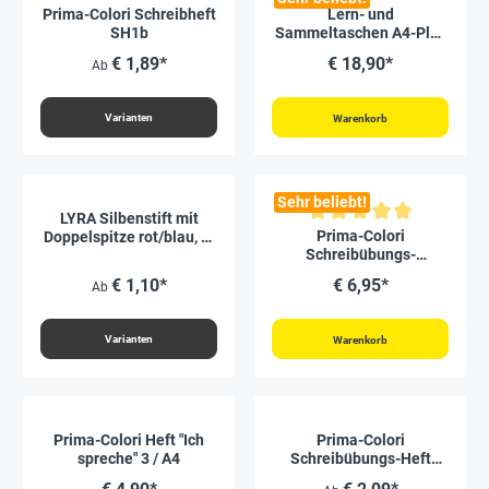
Prima-Colori Schreibheft
Lern- und
SH1b
Sammeltaschen A4-Plus
quer, mit Farbeinfassung,
€ 1,89*
€ 18,90*
Ab
10-tlg.
Varianten
Warenkorb
Sehr beliebt!
LYRA Silbenstift mit
Durchschnittliche Bewertung vo
Prima-Colori
Doppelspitze rot/blau, 6-
Schreibübungs-
kant, 6,8 mm ø
Whiteboard,
€ 1,10*
€ 6,95*
Ab
magnethaftend
Varianten
Warenkorb
Prima-Colori Heft "Ich
Prima-Colori
spreche" 3 / A4
Schreibübungs-Heft
SÜ1a