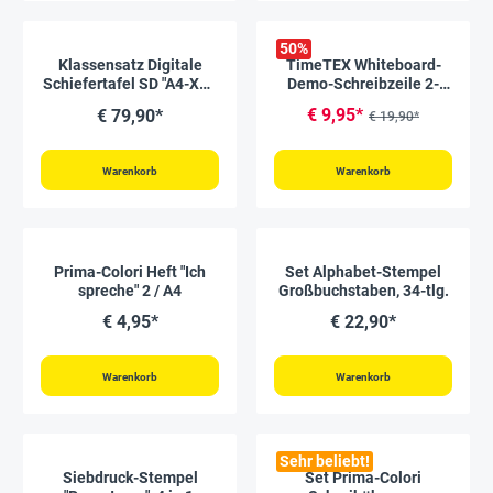
50
%
Klassensatz Digitale
TimeTEX Whiteboard-
Schiefertafel SD "A4-XS",
Demo-Schreibzeile 2-
8-tlg., im Koffer
geteilt, magnetisch, 2-
€ 9,95*
€ 79,90*
€ 19,90*
tlg.
Warenkorb
Warenkorb
Prima-Colori Heft "Ich
Set Alphabet-Stempel
spreche" 2 / A4
Großbuchstaben, 34-tlg.
€ 4,95*
€ 22,90*
Warenkorb
Warenkorb
Sehr beliebt!
Siebdruck-Stempel
Set Prima-Colori