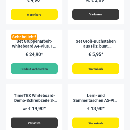
€ 4,90*
€ 2,09*
Ab
Varianten
Warenkorb
Sehr beliebt!
Set Gruppenarbeit-
Set Groß-Buchstaben
Whiteboard A4-Plus, 16-
aus Filz, bunt,
tlg.
selbstklebend, 300 Stück
€ 24,90*
€ 5,95*
Produkt vorbestellen
Warenkorb
TimeTEX Whiteboard-
Lern- und
Demo-Schreibzeile 3-
Sammeltaschen A5-Plus
geteilt, magnetisch, 2-
quer, mit Farbeinfassung,
€ 19,90*
€ 13,90*
Ab
tlg.
10-tlg.
Varianten
Warenkorb