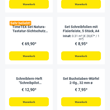
Warenkorb
Warenkorb
Sehr beliebt!
TimeTEX Set Natura-
Set Schreibfolien mit
Tastatur-Sichtschutz
Fixierleiste, 5 Stück, A4
"Tactus" in Box, 10-tlg.
Inhalt:
0.31 m²
(€ 28,87* / 1
m²)
€ 69,90*
€ 8,95*
Warenkorb
Warenkorb
Schreiblern-Heft
Set Buchstaben-Würfel
"Schreibpilot
2-tlg., 32 mm ø
Buchstaben", 63 Seiten
€ 12,90*
€ 7,95*
Warenkorb
Warenkorb