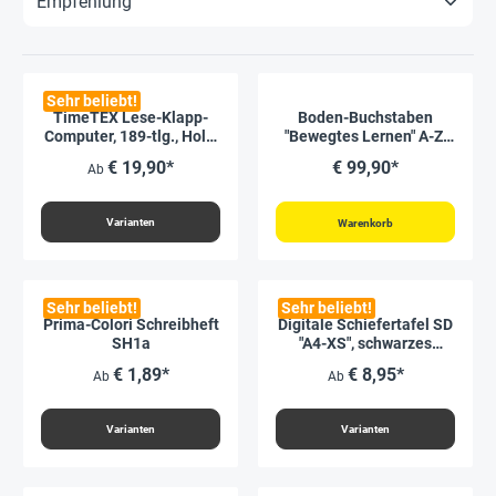
Sehr beliebt!
TimeTEX Lese-Klapp-
Boden-Buchstaben
Computer, 189-tlg., Holz,
"Bewegtes Lernen" A-Z,
magnetisch
26-tlg.
€ 19,90*
€ 99,90*
Ab
Varianten
Warenkorb
Sehr beliebt!
Sehr beliebt!
Prima-Colori Schreibheft
Digitale Schiefertafel SD
SH1a
"A4-XS", schwarzes
Display
€ 1,89*
€ 8,95*
Ab
Ab
Varianten
Varianten