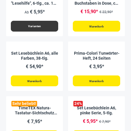
"Lesehilfe", 6-tlg., ca. 110
Buchstaben in Dose, ca.
x 40 mm
5,8 cm, 123-tlg.
€ 15,90*
€ 5,95*
€ 22,90*
Ab
Varianten
Warenkorb
Set Lesebüchlein A6, alle
Prima-Colori Tunwörter-
Farben, 38-tlg.
Heft, 24 Seiten
€ 54,90*
€ 3,95*
Warenkorb
Warenkorb
Sehr beliebt!
24
%
TimeTEX Natura-
Set Lesebüchlein A6,
Tastatur-Sichtschutz
pinke Serie, 5-tlg.
"Tactus"
€ 5,95*
€ 7,95*
€ 7,90*