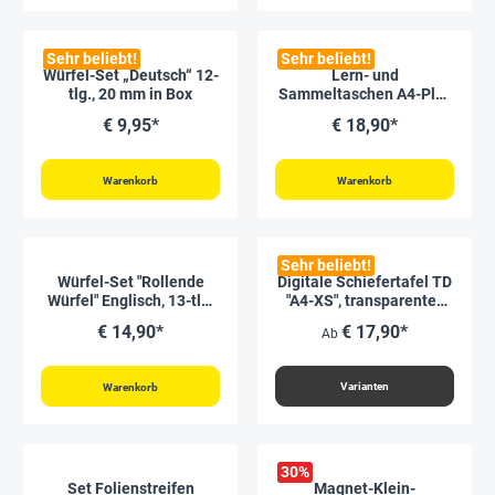
Sehr beliebt!
Sehr beliebt!
Würfel-Set „Deutsch“ 12-
Lern- und
tlg., 20 mm in Box
Sammeltaschen A4-Plus
hochkant, mit
€ 9,95*
€ 18,90*
Farbeinfassung, 10-tlg.
Warenkorb
Warenkorb
Sehr beliebt!
Würfel-Set "Rollende
Digitale Schiefertafel TD
Würfel" Englisch, 13-tlg.
"A4-XS", transparentes
in Box, aus Holz
Display
€ 14,90*
€ 17,90*
Ab
Varianten
Warenkorb
30
%
Set Folienstreifen
Magnet-Klein-