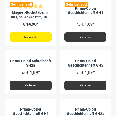
Sehr beliebt!
Sehr beliebt!
Prima-Colori
Durchschnittliche Bewertung von 5 von 5 Sternen
Magnet-Buchstaben in
Geschichtenheft GH1
Box, ca. 45x45 mm, 100-
tlg.
€ 14,90*
€ 1,89*
Ab
Varianten
Warenkorb
Prima-Colori Schreibheft
Prima-Colori
SH2a
Geschichtenheft GH3
€ 1,89*
€ 1,89*
Ab
Ab
Varianten
Varianten
Prima-Colori
Prima-Colori
Geschichtenheft GH4
Geschichtenheft GH2a