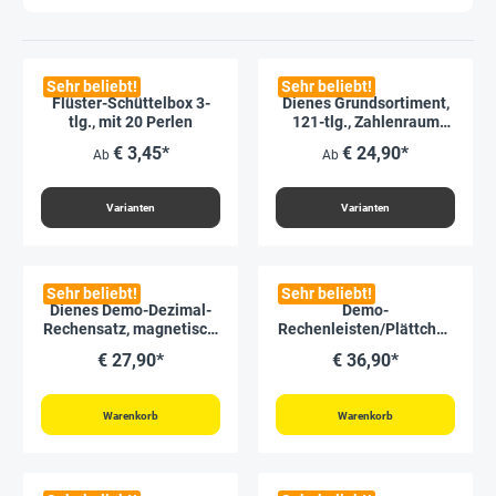
Sehr beliebt!
Sehr beliebt!
Flüster-Schüttelbox 3-
Dienes Grundsortiment,
tlg., mit 20 Perlen
121-tlg., Zahlenraum
1.000, naturfarben
€ 3,45*
€ 24,90*
Ab
Ab
Varianten
Varianten
Sehr beliebt!
Sehr beliebt!
Dienes Demo-Dezimal-
Demo-
Rechensatz, magnetisch,
Rechenleisten/Plättchen
54-tlg. im Karton
-Set bis 20, magnetisch,
€ 27,90*
€ 36,90*
40-tlg.
Warenkorb
Warenkorb