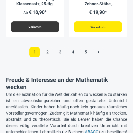
Klassensatz, 25-tlg.
Zehner-Stäbe,
naturfarben, Satz 100
€ 18,90*
€ 19,90*
Ab
Stück
Varianten
Warenkorb
1
2
3
4
5
Freude & Interesse an der Mathematik
wecken
Um die Faszination für die Welt der Zahlen zu wecken & zu stärken
ist ein abwechslungsreicher und offen gestalteter Unterricht
unerlässlich. Kinder haben häufig noch kein genaues räumliches
Vorstellungsvermögen. Zudem gilt Mathematik häufig als trocken,
abstrakt und zu theoretisch. Sie als Lehrer haben die Chance
dieses völlig veraltete Vorurteil durch kreativen Unterricht mit
unterschiedlichen Lehrmitteln ( z.B einem
ABACO
) zu beseitigen!