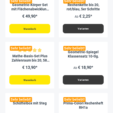
Sehr beliebt!
Sehr beliebt!
Geometrie-Körper Set
Rechenkette bis 20,
mit Flächenabwicklung
rot/blau, 5er Schritte
22-tlg.
€ 49,90*
€ 2,25*
Ab
Varianten
Warenkorb
Sehr beliebt!
Sehr beliebt!
Geometrie-Spiegel
Durchschnittliche Bewertung von 5 von 5 Sternen
Mathe-Basis-Set Plus
Klassensatz 10-tlg.
Zahlenraum bis 20, 58-
tlg, in Box, rot/blau
€ 13,90*
€ 18,90*
Ab
Varianten
Warenkorb
Sehr beliebt!
Sehr beliebt!
Schüttelbox mit Steg
Prima-Colori Rechenheft
RH1a