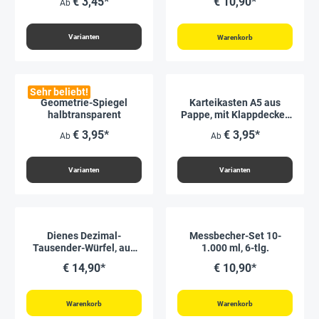
€ 3,45*
€ 10,90*
Ab
Varianten
Warenkorb
Sehr beliebt!
Geometrie-Spiegel
Karteikasten A5 aus
halbtransparent
Pappe, mit Klappdeckel,
farbig
€ 3,95*
€ 3,95*
Ab
Ab
Varianten
Varianten
Dienes Dezimal-
Messbecher-Set 10-
Tausender-Würfel, aus
1.000 ml, 6-tlg.
Holz, 1 Stück
€ 14,90*
€ 10,90*
Warenkorb
Warenkorb