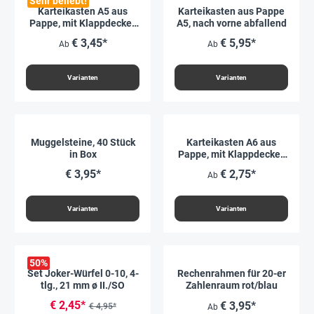
Sehr beliebt!
Karteikasten A5 aus
Karteikasten aus Pappe
Pappe, mit Klappdeckel,
A5, nach vorne abfallend
unbedruckt
€ 3,45*
€ 5,95*
Ab
Ab
Varianten
Varianten
Muggelsteine, 40 Stück
Karteikasten A6 aus
in Box
Pappe, mit Klappdeckel,
unbedruckt
€ 3,95*
€ 2,75*
Ab
Varianten
Varianten
50
%
Set Joker-Würfel 0-10, 4-
Rechenrahmen für 20-er
tlg., 21 mm ø II./SO
Zahlenraum rot/blau
€ 2,45*
€ 3,95*
€ 4,95*
Ab