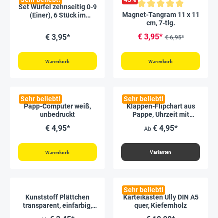
Set Würfel zehnseitig 0-9
Durchschnittliche Bewertung vo
Magnet-Tangram 11 x 11
(Einer), 6 Stück im
cm, 7-tlg.
Polybeutel
€ 3,95*
€ 3,95*
€ 6,95*
Warenkorb
Warenkorb
Sehr beliebt!
Sehr beliebt!
Papp-Computer weiß,
Klappen-Flipchart aus
unbedruckt
Pappe, Uhrzeit mit
Analoguhr
€ 4,95*
€ 4,95*
Ab
Varianten
Warenkorb
Sehr beliebt!
Kunststoff Plättchen
Karteikasten Ully DIN A5
transparent, einfarbig,
quer, Kiefernholz
100 Stück in Box