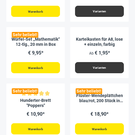
Varianten
Warenkorb
Sehr beliebt!
Würfel-Set „Mathematik“
Karteikasten für A8, lose
12-tlg., 20 mm in Box
+ einzeln, farbig
€ 9,95*
€ 1,95*
Ab
Varianten
Warenkorb
Sehr beliebt!
Sehr beliebt!
Flüster-Wendeplättchen
Durchschnittliche Bewertung von 5 von 5 Sternen
Hunderter-Brett
blau/rot, 200 Stück in
"Poppers"
Dose
€ 10,90*
€ 18,90*
Warenkorb
Warenkorb