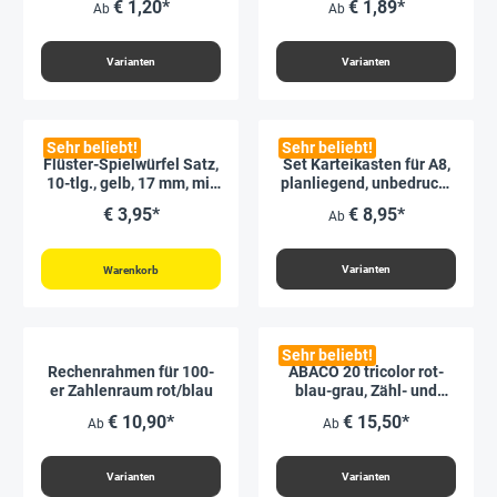
€ 1,20*
€ 1,89*
Ab
Ab
Varianten
Varianten
Sehr beliebt!
Sehr beliebt!
Flüster-Spielwürfel Satz,
Set Karteikasten für A8,
10-tlg., gelb, 17 mm, mit
planliegend, unbedruckt
Augen
5 Stück
€ 3,95*
€ 8,95*
Ab
Varianten
Warenkorb
Sehr beliebt!
Rechenrahmen für 100-
ABACO 20 tricolor rot-
er Zahlenraum rot/blau
blau-grau, Zähl- und
Rechenrahmen
€ 10,90*
€ 15,50*
Ab
Ab
Varianten
Varianten