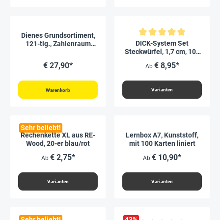
Dienes Grundsortiment,
Durchschnittliche Bewertung vo
DICK-System Set
121-tlg., Zahlenraum
Steckwürfel, 1,7 cm, 100
1.000, naturfarben, in
Stück im Polybeutel
Stapel-Box
€ 27,90*
€ 8,95*
Ab
Varianten
Warenkorb
Sehr beliebt!
Rechenkette XL aus RE-
Lernbox A7, Kunststoff,
Wood, 20-er blau/rot
mit 100 Karten liniert
€ 2,75*
€ 10,90*
Ab
Ab
Varianten
Varianten
Sehr beliebt!
43
%