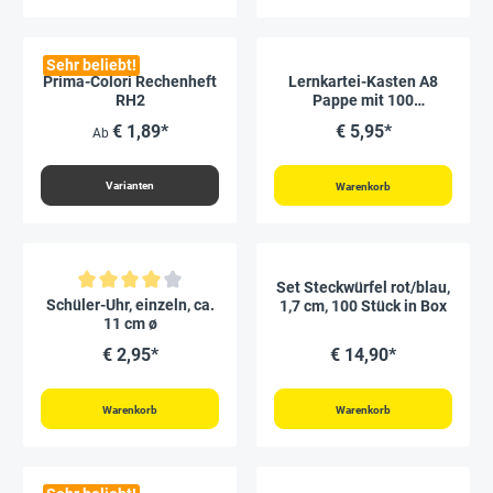
Sehr beliebt!
Prima-Colori Rechenheft
Lernkartei-Kasten A8
RH2
Pappe mit 100
Lernkärtchen
€ 1,89*
€ 5,95*
Ab
Varianten
Warenkorb
Set Steckwürfel rot/blau,
Durchschnittliche Bewertung von 4 von 5 Sternen
Schüler-Uhr, einzeln, ca.
1,7 cm, 100 Stück in Box
11 cm ø
€ 2,95*
€ 14,90*
Warenkorb
Warenkorb