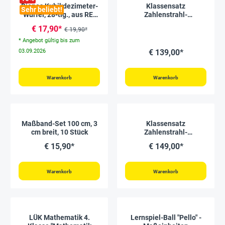
Dienes Kubikdezimeter-
Klassensatz
Sehr beliebt!
Würfel, 28-tlg., aus RE-
Zahlenstrahl-
Plastic
Rechenband 1-100, 25-
€ 17,90*
€ 19,90*
tlg., in Box
* Angebot gültig bis zum
03.09.2026
€ 139,00*
Warenkorb
Warenkorb
Maßband-Set 100 cm, 3
Klassensatz
cm breit, 10 Stück
Zahlenstrahl-
Rechenband 1-1000, 25-
€ 15,90*
€ 149,00*
tlg., in Box
Warenkorb
Warenkorb
LÜK Mathematik 4.
Lernspiel-Ball "Pello" -