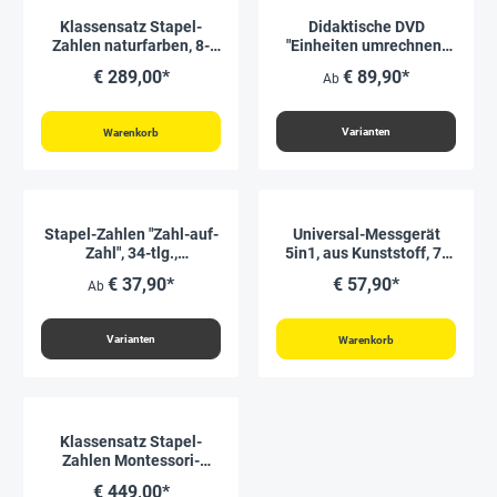
Klassensatz Stapel-
Didaktische DVD
Zahlen naturfarben, 8-
"Einheiten umrechnen:
tlg., in Stapel-Box
Längen", tabletfähig
€ 289,00*
€ 89,90*
Ab
Varianten
Warenkorb
Stapel-Zahlen "Zahl-auf-
Universal-Messgerät
Zahl", 34-tlg.,
5in1, aus Kunststoff, 7-
"Montessori-Farben"
tlg.
€ 37,90*
€ 57,90*
Ab
"Montessori Premium"
Varianten
Warenkorb
Klassensatz Stapel-
Zahlen Montessori-
Farben, 8-tlg., in Stapel-
€ 449,00*