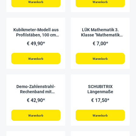
Warenkorb
Warenkorb
Kubikmeter-Modell aus
LÜK Mathematik 3.
Profilstäben, 100 cm
Klasse "Mathematik
Seitenlänge, 12-tlg.
Üben und Verstehen"
€ 49,90*
€ 7,00*
Warenkorb
Warenkorb
Demo-Zahlenstrahl-
SCHUBITRIX
Rechenband mit
Längenmaße
Klettpunkten, 3 m, 1-100
€ 42,90*
€ 17,50*
Warenkorb
Warenkorb