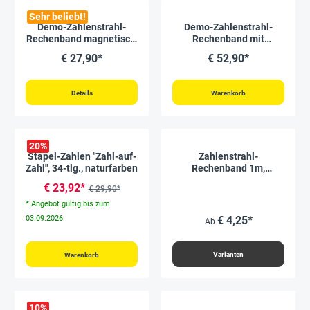
Sehr beliebt!
Demo-Zahlenstrahl-
Demo-Zahlenstrahl-
Rechenband magnetisch,
Rechenband mit
2m, 1-100
Klettpunkten, 5 m, 1-
€ 27,90*
€ 52,90*
1.000
Details
Warenkorb
20
%
Stapel-Zahlen "Zahl-auf-
Zahlenstrahl-
Zahl", 34-tlg., naturfarben
Rechenband 1m,
Stricheinteilung
€ 23,92*
€ 29,90*
* Angebot gültig bis zum
03.09.2026
€ 4,25*
Ab
Varianten
Warenkorb
10
%