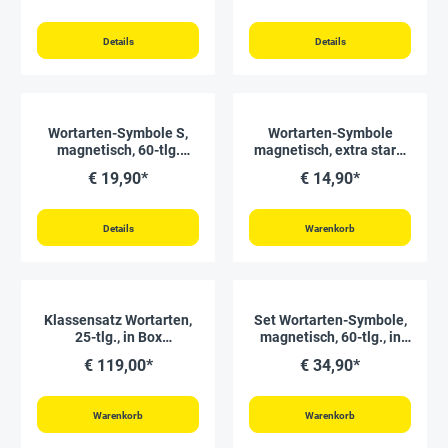
Premium"
Details
Details
Wortarten-Symbole S,
Wortarten-Symbole
magnetisch, 60-tlg.
magnetisch, extra stark,
"Montessori Premium"
20-tlg. "Montessori
€ 19,90*
€ 14,90*
Premium"
Details
Warenkorb
Klassensatz Wortarten,
Set Wortarten-Symbole,
25-tlg., in Box
magnetisch, 60-tlg., in
"Montessori Premium"
Box "Montessori
€ 119,00*
€ 34,90*
Premium"
Warenkorb
Warenkorb