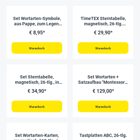
Set Wortarten-Symbole,
TimeTEX Sterntabelle,
aus Pappe, zum Legen,
magnetisch, 26-tlg.
1.200-tlg. "Montessori
"Montessori Premium"
€ 8,95*
€ 29,90*
Premium"
Warenkorb
Warenkorb
Set Sterntabelle,
Set Wortarten +
magnetisch, 26-tlg., in
Satzaufbau "Montessori",
Box "Montessori
3.798-tlg. "Montessori
€ 34,90*
€ 129,00*
Premium"
Premium"
Warenkorb
Warenkorb
Set Wortarten-Karten,
Tastplatten ABC, 26-tlg.