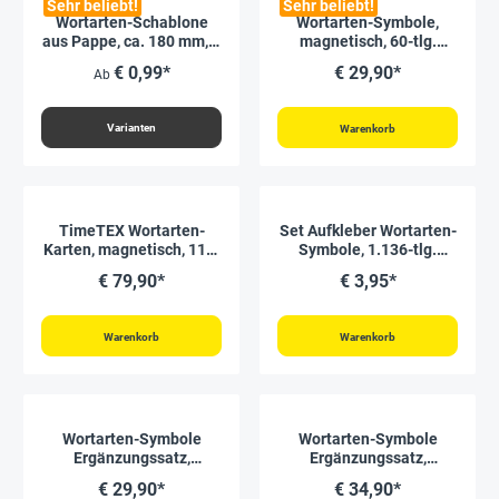
Sehr beliebt!
Sehr beliebt!
Wortarten-Schablone
Wortarten-Symbole,
aus Pappe, ca. 180 mm, 1
magnetisch, 60-tlg.
Stück "Montessori
"Montessori Premium"
€ 0,99*
€ 29,90*
Ab
Premium"
Varianten
Warenkorb
TimeTEX Wortarten-
Set Aufkleber Wortarten-
Karten, magnetisch, 112-
Symbole, 1.136-tlg.
tlg. "Montessori
"Montessori Premium"
€ 79,90*
€ 3,95*
Premium"
Warenkorb
Warenkorb
Wortarten-Symbole
Wortarten-Symbole
Ergänzungssatz,
Ergänzungssatz,
magnetisch, 18-tlg.
magnetisch, 18-tlg., in
€ 29,90*
€ 34,90*
"Montessori Premium"
Box "Montessori