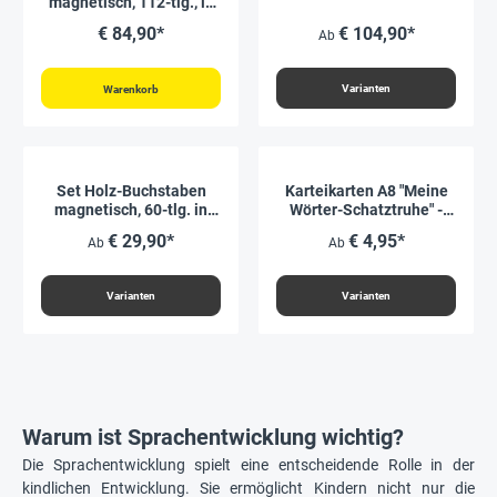
magnetisch, 112-tlg., in
Box "Montessori
€ 84,90*
€ 104,90*
Ab
Premium"
Varianten
Warenkorb
Set Holz-Buchstaben
Karteikarten A8 "Meine
magnetisch, 60-tlg. in
Wörter-Schatztruhe" -
Box
Grundwortschatz LPPlus,
€ 29,90*
€ 4,95*
Ab
Ab
320-tlg.
Varianten
Varianten
Warum ist Sprachentwicklung wichtig?
Die Sprachentwicklung spielt eine entscheidende Rolle in der
kindlichen Entwicklung. Sie ermöglicht Kindern nicht nur die