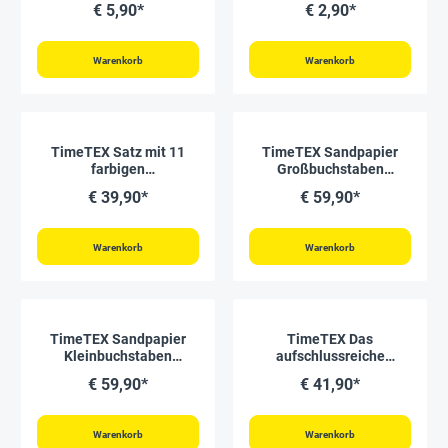
€ 5,90*
€ 2,90*
Warenkorb
Warenkorb
TimeTEX Satz mit 11
TimeTEX Sandpapier
farbigen
Großbuchstaben
Bleistiftständern
"Montessori Premium"
€ 39,90*
€ 59,90*
"Montessori Premium"
Warenkorb
Warenkorb
TimeTEX Sandpapier
TimeTEX Das
Kleinbuchstaben
aufschlussreiche
"Montessori Premium"
Adjektivspiel "Montessori
€ 59,90*
€ 41,90*
Premium"
Warenkorb
Warenkorb