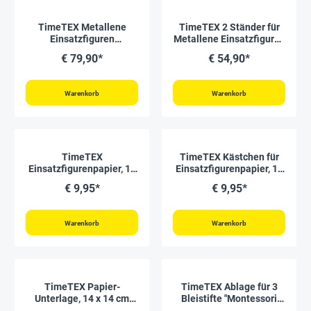
TimeTEX Metallene
TimeTEX 2 Ständer für
Einsatzfiguren
Metallene Einsatzfiguren
"Montessori Premium"
"Montessori Premium"
€ 79,90*
€ 54,90*
Warenkorb
Warenkorb
TimeTEX
TimeTEX Kästchen für
Einsatzfigurenpapier, 14
Einsatzfigurenpapier, 14
x 14 cm, 500 Seiten
x 14 cm "Montessori
€ 9,95*
€ 9,95*
"Montessori Premium"
Premium"
Warenkorb
Warenkorb
TimeTEX Papier-
TimeTEX Ablage für 3
Unterlage, 14 x 14 cm
Bleistifte "Montessori
"Montessori Premium"
Premium"