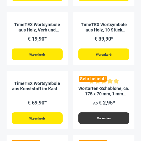
TimeTEX Wortsymbole
TimeTEX Wortsymbole
aus Holz, Verb und
aus Holz, 10 Stück
Nomen "Montessori
"Montessori Premium"
€ 19,90*
€ 39,90*
Premium"
Warenkorb
Warenkorb
Sehr beliebt!
TimeTEX Wortsymbole
Durchschnittliche Bewertung vo
Wortarten-Schablone, ca.
aus Kunststoff im Kasten
175 x 70 mm, 1 mm
"Montessori Premium"
Stärke "Montessori
€ 69,90*
€ 2,95*
Ab
Premium"
Varianten
Warenkorb