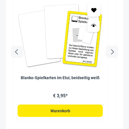
Seh
Blanko-Spielkarten im Etui, beidseitig weiß
B
€ 3,95*
Warenkorb