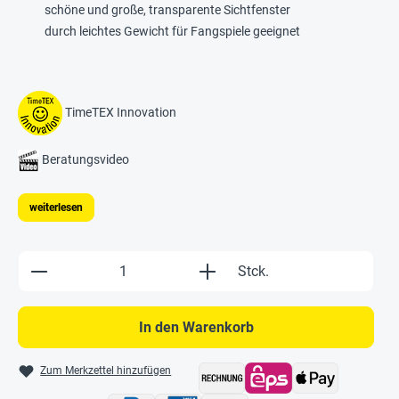
schöne und große, transparente Sichtfenster
durch leichtes Gewicht für Fangspiele geeignet
TimeTEX Innovation
Beratungsvideo
weiterlesen
Produkt Anzahl: Gib den gewünschten Wert e
Stck.
In den Warenkorb
Zum Merkzettel hinzufügen