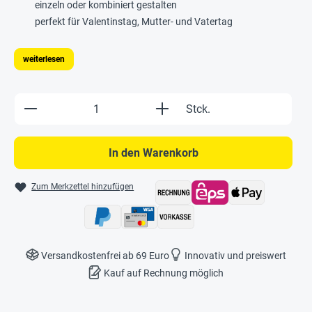
einzeln oder kombiniert gestalten
perfekt für Valentinstag, Mutter- und Vatertag
weiterlesen
Produkt Anzahl: Gib den gewünschten Wert e
Stck.
In den Warenkorb
Zum Merkzettel hinzufügen
Versandkostenfrei ab 69 Euro
Innovativ und preiswert
Kauf auf Rechnung möglich