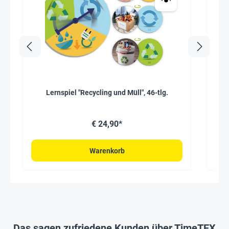
Lernspiel "Recycling und Müll", 46-tlg.
Durc
B
€ 24,90*
Warenkorb
Das sagen zufriedene Kunden über TimeTEX