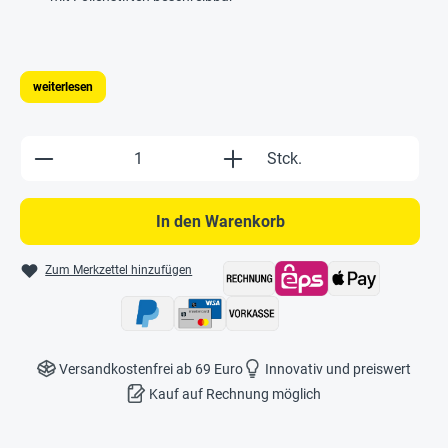
weiterlesen
Produkt Anzahl: Gib den gewünschten Wert e
Stck.
In den Warenkorb
Zum Merkzettel hinzufügen
Versandkostenfrei ab 69 Euro
Innovativ und preiswert
Kauf auf Rechnung möglich