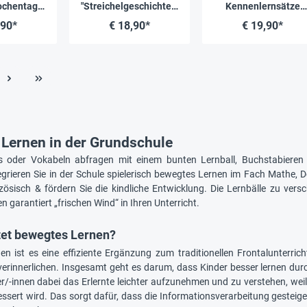
ochentage
"Streichelgeschichten"
Kennenlernsätze
isch
, 30 Stück
Französisch
,90*
€ 18,90*
€ 19,90*
Lernen in der Grundschule
s oder Vokabeln abfragen mit einem bunten Lernball, Buchstabieren 
tegrieren Sie in der Schule spielerisch bewegtes Lernen im Fach Math
zösisch & fördern Sie die kindliche Entwicklung. Die Lernbälle zu ve
 garantiert „frischen Wind“ in Ihren Unterricht.
et bewegtes Lernen?
n ist es eine effiziente Ergänzung zum traditionellen Frontalunterricht
verinnerlichen. Insgesamt geht es darum, dass Kinder besser lernen du
ler/-innen dabei das Erlernte leichter aufzunehmen und zu verstehen, we
ssert wird. Das sorgt dafür, dass die Informationsverarbeitung gesteiger