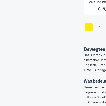
Zeit und W
Engl
€ 19
1
2
Bewegtes 
Das Einmalein
einsetzbar. In
Englisch/ Fran
TimeTEX bringen
Was bedeut
Bewegtes Lerne
begreifen und 
hilft den Schü
im Gehirn verbe