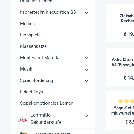
Digitales Lernen
fischertechnik education GS
Zielsch
Rechen
Medien
"Bewegtes
12-t
€ 19
Lernspiele
Klassensätze
Montessori Material
Aktivitäten
A4 "Bewegte
Musik
magnetisch
€ 14
Sprachförderung
Fidget Toys
Sozial-emotionales Lernen
Durchschnitt
Yoga-Set f
mit Würfel 
Lehrmittel -
13-t
€ 8,
Sekundarstufe