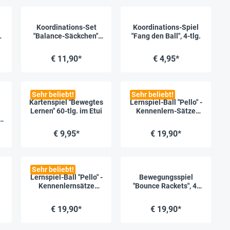
Koordinations-Set
Koordinations-Spiel
-
"Balance-Säckchen",
"Fang den Ball", 4-tlg.
3-tlg.
€ 11,90*
€ 4,95*
Sehr beliebt!
Sehr beliebt!
Kartenspiel "Bewegtes
Lernspiel-Ball "Pello" -
ertung von 5 von 5 Sternen
Lernen" 60-tlg. im Etui
Kennenlern-Sätze
Deutsch
€ 9,95*
€ 19,90*
Sehr beliebt!
Lernspiel-Ball "Pello" -
Bewegungsspiel
ertung von 5 von 5 Sternen
Kennenlernsätze
"Bounce Rackets", 4-
Englisch
tlg.
€ 19,90*
€ 19,90*