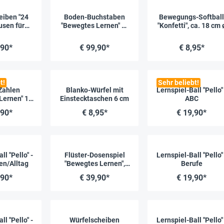
eiben "24
Boden-Buchstaben
Bewegungs-Softball
sen für
"Bewegtes Lernen" A-
"Konfetti", ca. 18 cm 
24 Stück
Z, 26-tlg.
,90*
€ 99,90*
€ 8,95*
t!
Sehr beliebt!
Zahlen
Blanko-Würfel mit
Lernspiel-Ball "Pello" 
Lernen" 1-
Einstecktaschen 6 cm
ABC
-tlg.
,90*
€ 8,95*
€ 19,90*
ll "Pello" -
Flüster-Dosenspiel
Lernspiel-Ball "Pello" 
en/Alltag
"Bewegtes Lernen",
Berufe
12-tlg., in Tragetasche
,90*
€ 39,90*
€ 19,90*
ll "Pello" -
Würfelscheiben
Lernspiel-Ball "Pello" 