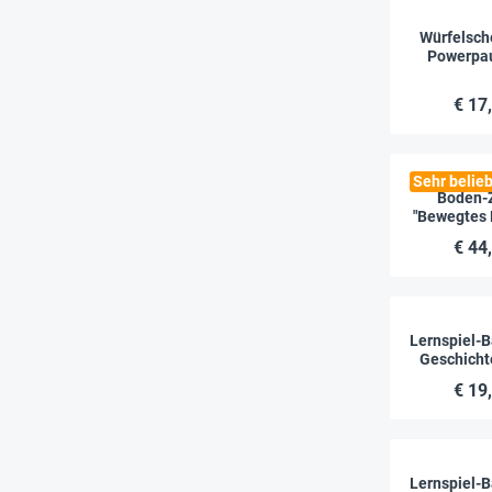
Würfelsch
Powerpau
Kinder", 
€ 17
Sehr belieb
Boden-
"Bewegtes 
10, 10
€ 44
Lernspiel-Ba
Geschicht
€ 19
Lernspiel-Ba