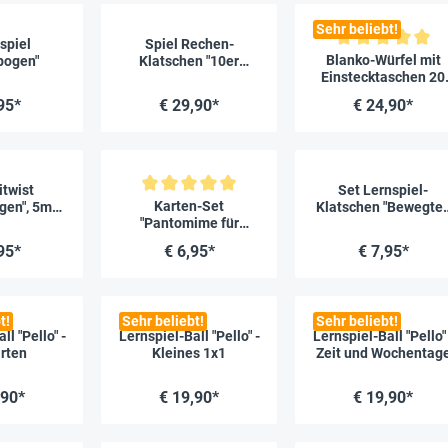
Sehr beliebt!
spiel
Spiel Rechen-
Durchschnittliche Bew
Blanko-Würfel mit
bogen"
Klatschen "10er
Einstecktaschen 20
Zahlenraum", 99-tlg.
cm
95*
€ 29,90*
€ 24,90*
twist
Set Lernspiel-
Durchschnittliche Bewertung von 5 von 5 Sternen
Karten-Set
gen", 5m
Klatschen "Bewegte
"Pantomime für
ng
Lernen", 4-tlg.
Kinder", 40-tlg.
95*
€ 6,95*
€ 7,95*
t!
Sehr beliebt!
Sehr beliebt!
ll "Pello" -
Lernspiel-Ball "Pello" -
Lernspiel-Ball "Pello" 
rten
Kleines 1x1
Zeit und Wochentag
,90*
€ 19,90*
€ 19,90*