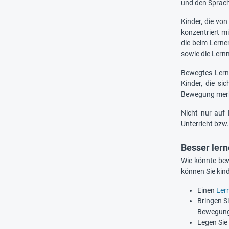
und den Sprac
Kinder, die vo
konzentriert m
die beim Lerne
sowie die Lernm
Bewegtes Lerne
Kinder, die s
Bewegung merke
Nicht nur auf 
Unterricht bz
Besser ler
Wie könnte bew
können Sie kind
Einen
Lern
Bringen S
Bewegung
Legen Sie