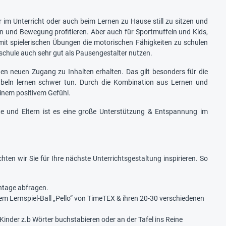
 im Unterricht oder auch beim Lernen zu Hause still zu sitzen und
n und Bewegung profitieren. Aber auch für Sportmuffeln und Kids,
 mit spielerischen Übungen die motorischen Fähigkeiten zu schulen
dschule auch sehr gut als Pausengestalter nutzen.
en neuen Zugang zu Inhalten erhalten. Das gilt besonders für die
abeln lernen schwer tun. Durch die Kombination aus Lernen und
inem positivem Gefühl.
fte und Eltern ist es eine große Unterstützung & Entspannung im
en wir Sie für Ihre nächste Unterrichtsgestaltung inspirieren. So
ntage abfragen.
em Lernspiel-Ball „Pello“ von TimeTEX & ihren 20-30 verschiedenen
nder z.b Wörter buchstabieren oder an der Tafel ins Reine