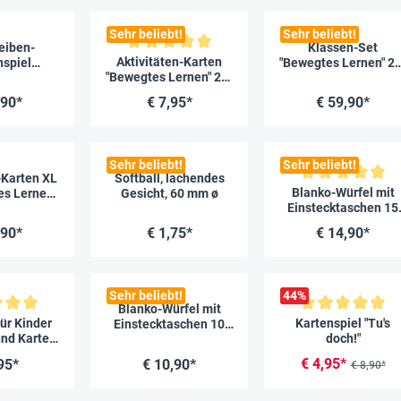
Sehr beliebt!
Sehr beliebt!
eiben-
Klassen-Set
Durchschnittliche Bewertung von 5 von 5 Sternen
Aktivitäten-Karten
spiel
"Bewegtes Lernen" 28
"Bewegtes Lernen" 20-
 Lernen",
tlg.
tlg.
lg.
,90*
€ 7,95*
€ 59,90*
Sehr beliebt!
Sehr beliebt!
-Karten XL
Softball, lachendes
Durchschnittliche Bew
Blanko-Würfel mit
s Lernen",
Gesicht, 60 mm ø
Einstecktaschen 15
, 26-tlg.
cm
,90*
€ 1,75*
€ 14,90*
Sehr beliebt!
44
%
Blanko-Würfel mit
liche Bewertung von 5 von 5 Sternen
Durchschnittliche Bew
ür Kinder
Kartenspiel "Tu's
Einstecktaschen 10
und Karten,
doch!"
cm
lg.
€ 4,95*
95*
€ 10,90*
€ 8,90*