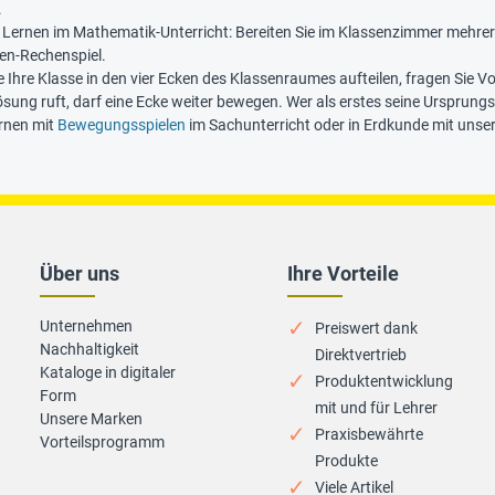
.
Lernen im Mathematik-Unterricht: Bereiten Sie im Klassenzimmer mehrere 
ben-Rechenspiel.
e Ihre Klasse in den vier Ecken des Klassenraumes aufteilen, fragen Sie 
ösung ruft, darf eine Ecke weiter bewegen. Wer als erstes seine Ursprung
rnen mit
Bewegungsspielen
im Sachunterricht oder in Erdkunde mit uns
Über uns
Ihre Vorteile
Unternehmen
Preiswert dank
Nachhaltigkeit
Direktvertrieb
Kataloge in digitaler
Produktentwicklung
Form
mit und für Lehrer
Unsere Marken
Praxisbewährte
Vorteilsprogramm
Produkte
Viele Artikel