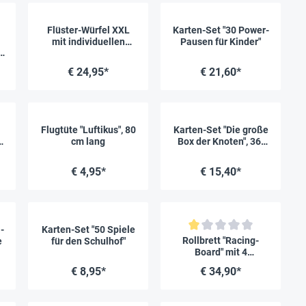
Flüster-Würfel XXL
Karten-Set "30 Power-
ertung von 5 von 5 Sternen
mit individuellen
Pausen für Kinder"
Seiten, 16 cm
€ 24,95*
€ 21,60*
Flugtüte "Luftikus", 80
Karten-Set "Die große
s
cm lang
Box der Knoten", 36-
tlg.
€ 4,95*
€ 15,40*
-
Karten-Set "50 Spiele
Durchschnittliche Bewertung vo
Rollbrett "Racing-
e
für den Schulhof"
Board" mit 4
Lenkrollen
€ 8,95*
€ 34,90*