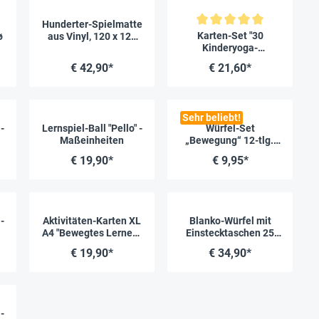
Hunderter-Spielmatte
Durchschnittliche Bewertung vo
Karten-Set "30
ø
aus Vinyl, 120 x 120
Kinderyoga-
cm
Bildkarten"
€ 42,90*
€ 21,60*
Sehr beliebt!
-
Lernspiel-Ball "Pello" -
Würfel-Set
Maßeinheiten
„Bewegung“ 12-tlg.,
20 mm in Box
€ 19,90*
€ 9,95*
-
Aktivitäten-Karten XL
Blanko-Würfel mit
A4 "Bewegtes Lernen",
Einstecktaschen 25
magnetisch in Box, 26-
cm
€ 19,90*
€ 34,90*
tlg.
-