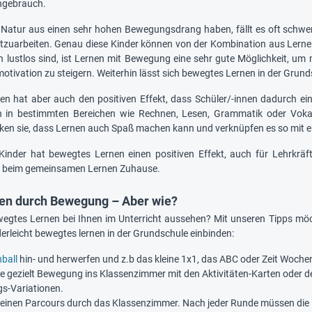
hgebrauch.
n Natur aus einen sehr hohen Bewegungsdrang haben, fällt es oft schwer
itzuarbeiten. Genau diese Kinder können von der Kombination aus Lerne
n lustlos sind, ist Lernen mit Bewegung eine sehr gute Möglichkeit, um
otivation zu steigern. Weiterhin lässt sich bewegtes Lernen in der Grun
n hat aber auch den positiven Effekt, dass Schüler/-innen dadurch ein
ich in bestimmten Bereichen wie Rechnen, Lesen, Grammatik oder Vok
n sie, dass Lernen auch Spaß machen kann und verknüpfen es so mit e
Kinder hat bewegtes Lernen einen positiven Effekt, auch für Lehrkrä
w. beim gemeinsamen Lernen Zuhause.
nen durch Bewegung – Aber wie?
egtes Lernen bei Ihnen im Unterricht aussehen? Mit unseren Tipps möcht
erleicht bewegtes lernen in der Grundschule einbinden:
ball
hin- und herwerfen und z.b das kleine 1x1, das ABC oder Zeit Woche
ie gezielt Bewegung ins Klassenzimmer mit den Aktivitäten-Karten oder d
s-Variationen.
 einen Parcours durch das Klassenzimmer. Nach jeder Runde müssen die Ki