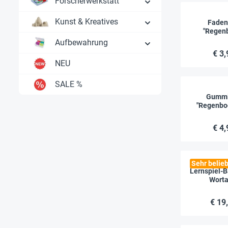
Forscherwerkstatt
Kunst & Kreatives
Faden
"Regen
Aufbewahrung
€ 3,
NEU
SALE %
Gummi
"Regenbo
la
€ 4,
Sehr belieb
Lernspiel-Ba
Worta
€ 19