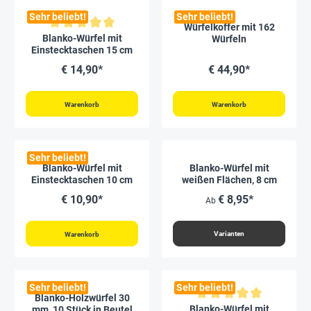
Sehr beliebt!
Sehr beliebt!
Würfelkoffer mit 162
Durchschnittliche Bewertung von 5 von 5 Sternen
Blanko-Würfel mit
Würfeln
Einstecktaschen 15 cm
€ 14,90*
€ 44,90*
Warenkorb
Warenkorb
Sehr beliebt!
Blanko-Würfel mit
Blanko-Würfel mit
Einstecktaschen 10 cm
weißen Flächen, 8 cm
€ 10,90*
€ 8,95*
Ab
Varianten
Warenkorb
Sehr beliebt!
Sehr beliebt!
Blanko-Holzwürfel 30
Durchschnittliche Bewertung vo
Blanko-Würfel mit
mm, 10 Stück in Beutel