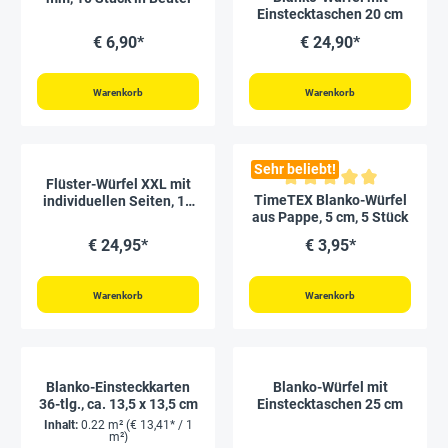
Einstecktaschen 20 cm
€ 6,90*
€ 24,90*
Warenkorb
Warenkorb
Sehr beliebt!
Flüster-Würfel XXL mit
Durchschnittliche Bewertung vo
TimeTEX Blanko-Würfel
individuellen Seiten, 16
aus Pappe, 5 cm, 5 Stück
cm
€ 24,95*
€ 3,95*
Warenkorb
Warenkorb
Blanko-Einsteckkarten
Blanko-Würfel mit
36-tlg., ca. 13,5 x 13,5 cm
Einstecktaschen 25 cm
Inhalt:
0.22 m²
(€ 13,41* / 1
m²)