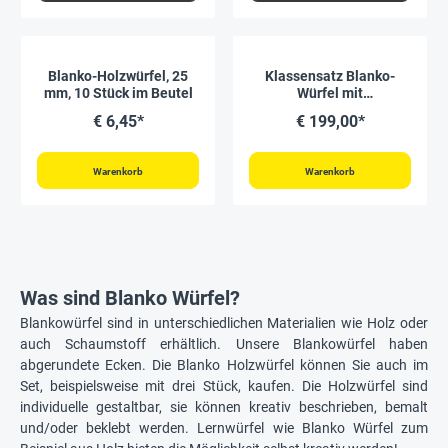
Blanko-Holzwürfel, 25
Klassensatz Blanko-
mm, 10 Stück im Beutel
Würfel mit
Einstecktaschen 15 cm,
€ 6,45*
€ 199,00*
12-tlg. in Box
Warenkorb
Warenkorb
Was sind Blanko Würfel?
Blankowürfel sind in unterschiedlichen Materialien wie Holz oder
auch Schaumstoff erhältlich. Unsere Blankowürfel haben
abgerundete Ecken. Die Blanko Holzwürfel können Sie auch im
Set, beispielsweise mit drei Stück, kaufen. Die Holzwürfel sind
individuelle gestaltbar, sie können kreativ beschrieben, bemalt
und/oder beklebt werden. Lernwürfel wie Blanko Würfel zum