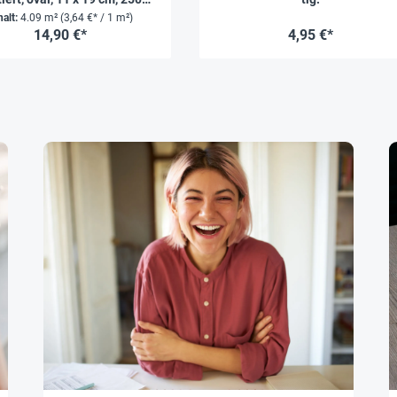
Stück
halt:
4.09 m²
(3,64 €* / 1 m²)
14,90 €*
4,95 €*