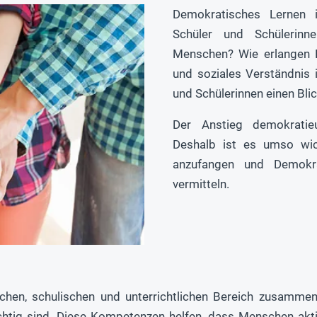
Demokratisches Lernen i
Schüler und Schülerinn
Menschen? Wie erlangen K
und soziales Verständnis
und Schülerinnen einen Blick
Der Anstieg demokratieu
Deshalb ist es umso wich
anzufangen und Demokr
vermitteln.
hen, schulischen und unterrichtlichen Bereich zusammen 
chtig sind. Diese Kompetenzen helfen, dass Menschen akt