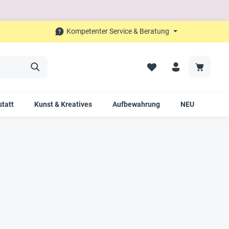
Kompetenter Service & Beratung
tatt
Kunst & Kreatives
Aufbewahrung
NEU
SAL