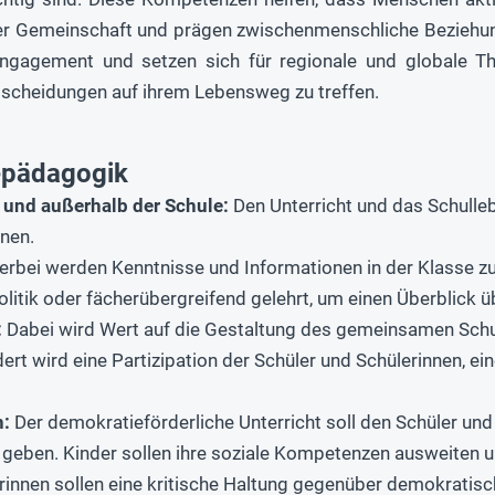
iner Gemeinschaft und prägen zwischenmenschliche Beziehu
ngagement und setzen sich für regionale und globale The
ntscheidungen auf ihrem Lebensweg zu treffen.
epädagogik
 und außerhalb der Schule:
Den Unterricht und das Schulle
onen.
erbei werden Kenntnisse und Informationen in der Klasse zu
olitik oder fächerübergreifend gelehrt, um einen Überblick 
:
Dabei wird Wert auf die Gestaltung des gemeinsamen Schu
dert wird eine Partizipation der Schüler und Schülerinnen, 
n:
Der demokratieförderliche Unterricht soll den Schüler und
 geben. Kinder sollen ihre soziale Kompetenzen ausweiten u
rinnen sollen eine kritische Haltung gegenüber demokrati