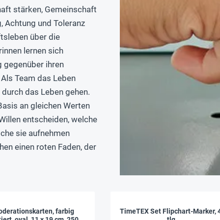
ft stärken, Gemeinschaft
g, Achtung und Toleranz
tsleben über die
innen lernen sich
g gegenüber ihren
 Als Team das Leben
e durch das Leben gehen.
Basis an gleichen Werten
 Willen entscheiden, welche
elche sie aufnehmen
hen einen roten Faden, der
derationskarten, farbig
TimeTEX Set Flipchart-Marker, 
tiert, oval, 11 x 19 cm, 250
tlg.