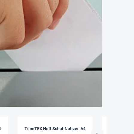
4-
TimeTEX Heft Schul-Notizen A4
Karteikarten A