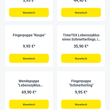
5,95 €*
44,90 €*
Warenkorb
Warenkorb
Fingerpuppe "Raupe"
TimeTEX Lebenszyklus
eines Schmetterlings, in
Holzbox "Montessori
9,95 €*
35,90 €*
Premium"
Warenkorb
Warenkorb
Wendepuppe
Fingerpuppe
"Lebenszyklus
"Schmetterling"
Schmetterling"
69,90 €*
9,95 €*
Warenkorb
Warenkorb