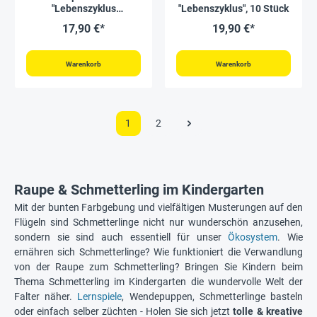
"Lebenszyklus
"Lebenszyklus", 10 Stück
Schmetterlinge & Co.", 5-
17,90 €*
19,90 €*
tlg.
Warenkorb
Warenkorb
1
2
Raupe & Schmetterling im Kindergarten
Mit der bunten Farbgebung und vielfältigen Musterungen auf den
Flügeln sind Schmetterlinge nicht nur wunderschön anzusehen,
sondern sie sind auch essentiell für unser
Ökosystem
. Wie
ernähren sich Schmetterlinge? Wie funktioniert die Verwandlung
von der Raupe zum Schmetterling? Bringen Sie Kindern beim
Thema Schmetterling im Kindergarten die wundervolle Welt der
Falter näher.
Lernspiele
, Wendepuppen, Schmetterlinge basteln
oder einfach selber züchten - Holen Sie sich jetzt
tolle & kreative