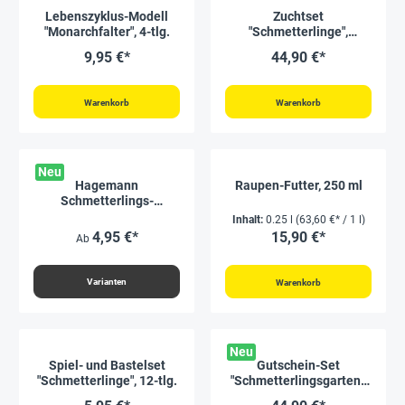
Lebenszyklus-Modell
Zuchtset
"Monarchfalter", 4-tlg.
"Schmetterlinge",
kompakt mit XXL-Voliere,
9,95 €*
44,90 €*
7-tlg.
Warenkorb
Warenkorb
Neu
Hagemann
Raupen-Futter, 250 ml
Schmetterlings-
Tagebuch A5, 36 Seiten
Inhalt:
0.25 l
(63,60 €* / 1 l)
4,95 €*
15,90 €*
Ab
Varianten
Warenkorb
Neu
Spiel- und Bastelset
Gutschein-Set
"Schmetterlinge", 12-tlg.
"Schmetterlingsgarten",
für 5-7 Raupen