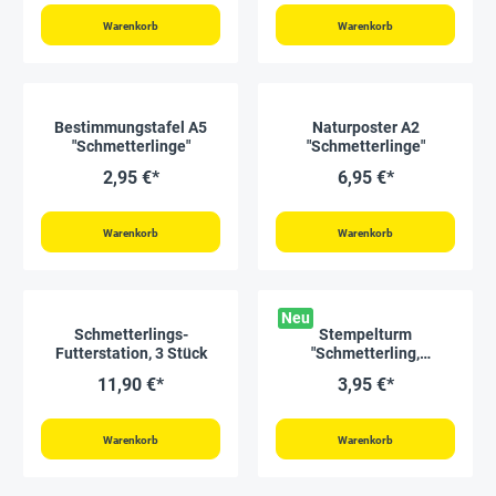
Warenkorb
Warenkorb
Bestimmungstafel A5
Naturposter A2
"Schmetterlinge"
"Schmetterlinge"
2,95 €*
6,95 €*
Warenkorb
Warenkorb
Neu
Schmetterlings-
Stempelturm
Futterstation, 3 Stück
"Schmetterling,
Marienkäfer & Co", 4
11,90 €*
3,95 €*
Motive
Warenkorb
Warenkorb