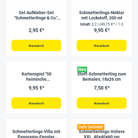
Set Aufkleber-Set
Schmetterlings-Nektar
"Schmetterlinge & Co.",
mit Lockstoff, 200 ml
ca. 150 Stück
Inhalt:
0.2 l
(49,75 €* / 1 l)
2,95 €*
9,95 €*
Warenkorb
Warenkorb
Neu
Kartenspiel "50
Stoff-Schmetterling zum
heimische
Bemalen, 18x26 cm
Schmetterlinge,
9,95 €*
7,50 €*
entdecken & bestimmen"
Warenkorb
Warenkorb
Sehr beliebt!
Schmetterlings-Villa mit
Schmetterlings-Voliere
Panorama-Fenster,
XXL, 40x40x60 cm