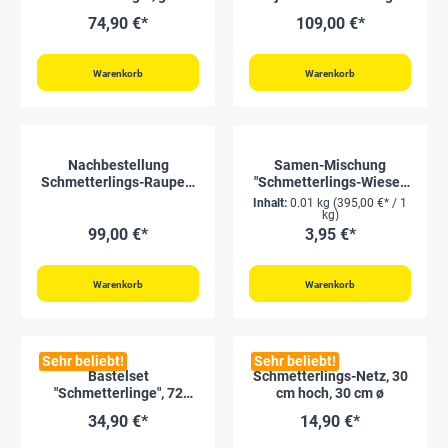
12-tlg.
17-tlg.
74,90 €*
109,00 €*
Warenkorb
Warenkorb
Nachbestellung
Samen-Mischung
Schmetterlings-Raupen,
"Schmetterlings-Wiese",
Klassensatz, 30-35 Stück
für 10m²
Inhalt:
0.01 kg
(395,00 €* / 1
kg)
99,00 €*
3,95 €*
Warenkorb
Warenkorb
Sehr beliebt!
Sehr beliebt!
Bastelset
Schmetterlings-Netz, 30
"Schmetterlinge", 72
cm hoch, 30 cm ø
Stück
34,90 €*
14,90 €*