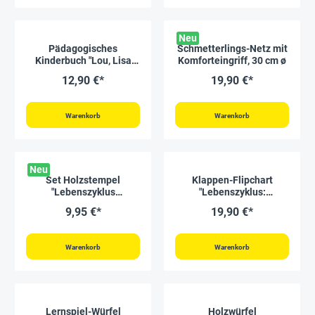
Neu
Pädagogisches
Schmetterlings-Netz mit
Kinderbuch "Lou, Lisa
Komforteingriff, 30 cm ø
und die Schmetterlinge –
12,90 €*
19,90 €*
Eine aufregende
Verwandlung", 56 Seiten
Warenkorb
Warenkorb
Neu
Set Holzstempel
Klappen-Flipchart
"Lebenszyklus
"Lebenszyklus:
Schmetterling", 11-tlg.
Schmetterlinge, Bienen &
9,95 €*
19,90 €*
mit Stempelkissen
Co."
Warenkorb
Warenkorb
Lernspiel-Würfel
Holzwürfel