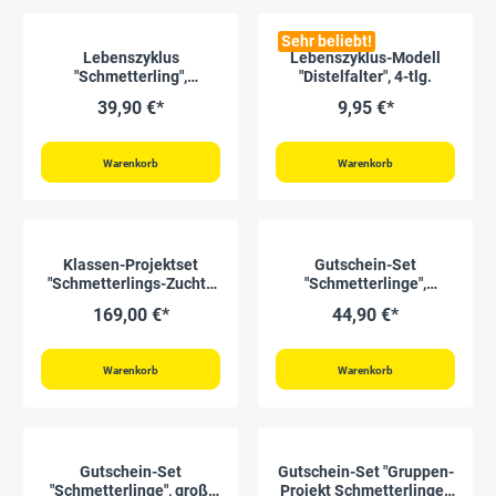
Sehr beliebt!
Lebenszyklus
Lebenszyklus-Modell
"Schmetterling",
"Distelfalter", 4-tlg.
magnetisch, 16-tlg.
39,90 €*
9,95 €*
Warenkorb
Warenkorb
Klassen-Projektset
Gutschein-Set
"Schmetterlings-Zucht",
"Schmetterlinge",
65-tlg.
kompakt, 8-tlg.
169,00 €*
44,90 €*
Warenkorb
Warenkorb
Gutschein-Set
Gutschein-Set "Gruppen-
"Schmetterlinge", groß,
Projekt Schmetterlinge",