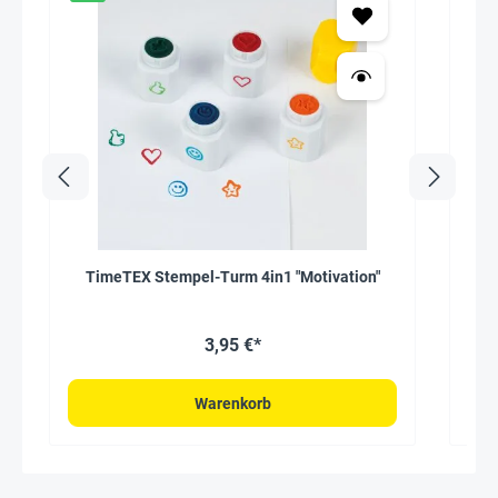
TimeTEX Stempel-Turm 4in1 "Motivation"
S
3,95 €*
Warenkorb