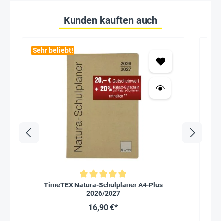
Kunden kauften auch
Sehr beliebt!
Seh
S
Durchschnittliche Bewertung von 5 von 5 Sternen
TimeTEX Natura-Schulplaner A4-Plus
2026/2027
16,90 €*