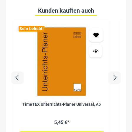
Kunden kauften auch
Sehr beliebt!
Seh
TimeTEX Unterrichts-Planer Universal, A5
Durc
T
5,45 €*