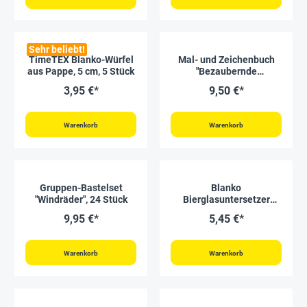
Sehr beliebt!
TimeTEX Blanko-Würfel
Mal- und Zeichenbuch
aus Pappe, 5 cm, 5 Stück
"Bezaubernde
Schmetterlinge", 32
3,95 €*
9,50 €*
Seiten
Warenkorb
Warenkorb
Gruppen-Bastelset
Blanko
"Windräder", 24 Stück
Bierglasuntersetzer
quadratisch, 100 Stück
9,95 €*
5,45 €*
Warenkorb
Warenkorb