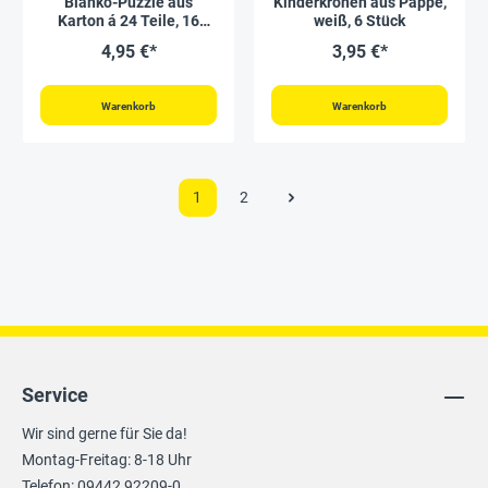
Blanko-Puzzle aus
Kinderkronen aus Pappe,
Karton á 24 Teile, 16
weiß, 6 Stück
Stück
4,95 €*
3,95 €*
Warenkorb
Warenkorb
1
2
Service
Wir sind gerne für Sie da!
Montag-Freitag: 8-18 Uhr
Telefon: 09442 92209-0