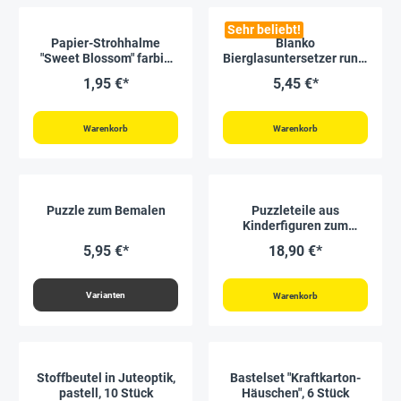
Sehr beliebt!
Papier-Strohhalme
Blanko
"Sweet Blossom" farbig
Bierglasuntersetzer rund,
sortiert, 25 Stück
100 Stück
1,95 €*
5,45 €*
Warenkorb
Warenkorb
Puzzle zum Bemalen
Puzzleteile aus
Kinderfiguren zum
Selbstgestalten, 24
5,95 €*
18,90 €*
Stück
Varianten
Warenkorb
Stoffbeutel in Juteoptik,
Bastelset "Kraftkarton-
pastell, 10 Stück
Häuschen", 6 Stück