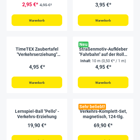
Sicher im
2,95 €*
3,95 €*
4,95 €*
Straßenverkehr
Warenkorb
Warenkorb
Neu
TimeTEX Zaubertafel
Straßenmotiv-Aufkleber
"Verkehrserziehung"
"Fahrbahn" auf der Rolle,
Fahrrad-
10 m
Inhalt:
10 m
(0,50 €* / 1 m)
Verkehrssicheheit
4,95 €*
4,95 €*
Warenkorb
Warenkorb
Sehr beliebt!
Lernspiel-Ball "Pello" -
Verkehrs-Komplett-Set,
Verkehrs-Erziehung
magnetisch, 124-tlg.
19,90 €*
69,90 €*