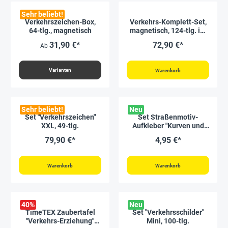
Sehr beliebt!
Verkehrszeichen-Box,
Verkehrs-Komplett-Set,
64-tlg., magnetisch
magnetisch, 124-tlg. im
Koffer
31,90 €*
72,90 €*
Ab
Varianten
Warenkorb
Sehr beliebt!
Neu
Set "Verkehrszeichen"
Set Straßenmotiv-
XXL, 49-tlg.
Aufkleber "Kurven und
Kreuzungen", 50 Stück
79,90 €*
4,95 €*
Warenkorb
Warenkorb
40
%
Neu
TimeTEX Zaubertafel
Set "Verkehrsschilder"
"Verkehrs-Erziehung"
Mini, 100-tlg.