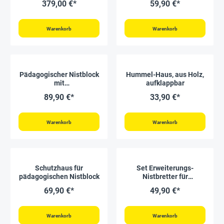
379,00 €*
59,90 €*
Kokons
Warenkorb
Warenkorb
Pädagogischer Nistblock
Hummel-Haus, aus Holz,
mit
aufklappbar
Beobachtungsschublade,
89,90 €*
33,90 €*
4-tlg.
Warenkorb
Warenkorb
Schutzhaus für
Set Erweiterungs-
pädagogischen Nistblock
Nistbretter für
pädagogischen
69,90 €*
49,90 €*
Nistblock, 8 Stück
Warenkorb
Warenkorb