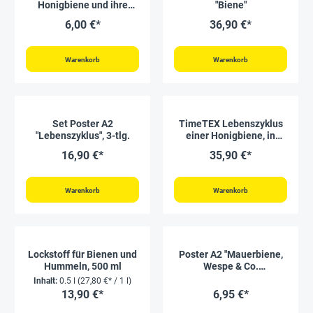
Honigbiene und ihre
"Biene"
Freunde", 24 Seiten mit
6,00 €*
36,90 €*
60 Aufklebern
Warenkorb
Warenkorb
Set Poster A2
TimeTEX Lebenszyklus
"Lebenszyklus", 3-tlg.
einer Honigbiene, in
Holzbox "Montessori
16,90 €*
35,90 €*
Premium"
Warenkorb
Warenkorb
Lockstoff für Bienen und
Poster A2 "Mauerbiene,
Hummeln, 500 ml
Wespe & Co.
unterscheiden"
Inhalt:
0.5 l
(27,80 €* / 1 l)
13,90 €*
6,95 €*