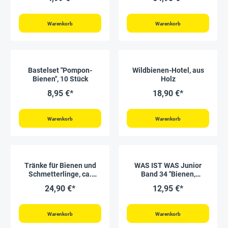
Aufklappen
Warenkorb
Warenkorb
Bastelset "Pompon-
Wildbienen-Hotel, aus
Bienen", 10 Stück
Holz
8,95 €*
18,90 €*
Warenkorb
Warenkorb
Tränke für Bienen und
WAS IST WAS Junior
Schmetterlinge, ca.
Band 34 "Bienen,
28x20x4,5 cm
Wespen, Hummeln", 20
24,90 €*
12,95 €*
Seiten
Warenkorb
Warenkorb