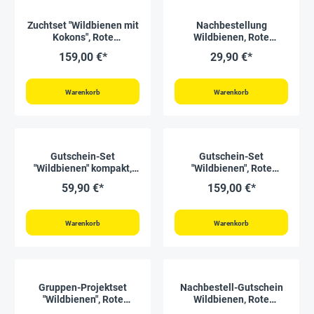
Zuchtset "Wildbienen mit
Nachbestellung
Kokons", Rote
Wildbienen, Rote
Mauerbiene, 5-tlg.
Mauerbiene, 25 Kokons
159,00 €*
29,90 €*
Warenkorb
Warenkorb
Gutschein-Set
Gutschein-Set
"Wildbienen" kompakt,
"Wildbienen", Rote
Rote Mauerbiene, 5-tlg.
Mauerbiene, 5-tlg.
59,90 €*
159,00 €*
Warenkorb
Warenkorb
Gruppen-Projektset
Nachbestell-Gutschein
"Wildbienen", Rote
Wildbienen, Rote
Mauerbiene, 10-tlg.
Mauerbiene, für 50