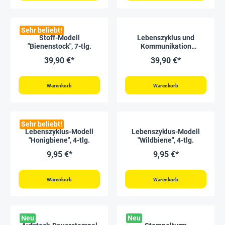
Sehr beliebt!
Stoff-Modell
Lebenszyklus und
"Bienenstock", 7-tlg.
Kommunikation
"Honigbiene",
39,90 €*
39,90 €*
magnetisch, 16-tlg.
Warenkorb
Warenkorb
Sehr beliebt!
Lebenszyklus-Modell
Lebenszyklus-Modell
"Honigbiene", 4-tlg.
"Wildbiene", 4-tlg.
9,95 €*
9,95 €*
Warenkorb
Warenkorb
Neu
Neu