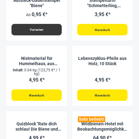
Aufsteck-Dauerstempel
Stempelturm
"Biene"
"Schmetterling,
Marienkäfer & Co", 4
0,95 €*
3,95 €*
Ab
Motive
Varianten
Warenkorb
Nistmaterial für
Lebenszyklus-Pfeile aus
Hummelhaus, aus
Holz, 10 Stück
Kapokwolle, ca. 40 g
Inhalt:
0.04 kg
(123,75 €* / 1
kg)
4,95 €*
4,95 €*
Warenkorb
Warenkorb
Sehr beliebt!
Quizblock "Rate dich
Wildbienen-Hotel mit
schlau! Die Biene und
Beobachtungsmöglichkei
unsere Natur", 80 Seiten
t, aus Holz, zum
4,99 €*
64,90 €*