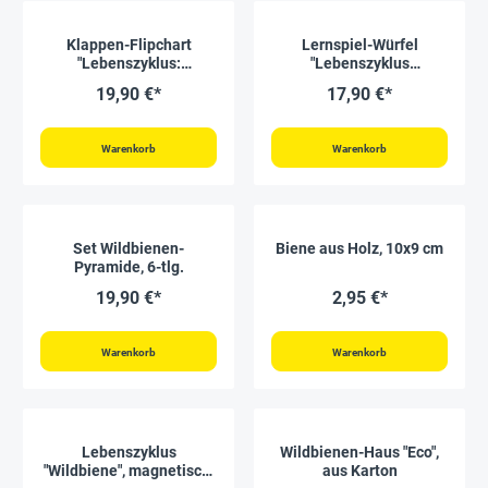
Klappen-Flipchart
Lernspiel-Würfel
"Lebenszyklus:
"Lebenszyklus
Schmetterlinge, Bienen &
Schmetterlinge & Co.", 5-
19,90 €*
17,90 €*
Co."
tlg.
Warenkorb
Warenkorb
Set Wildbienen-
Biene aus Holz, 10x9 cm
Pyramide, 6-tlg.
19,90 €*
2,95 €*
Warenkorb
Warenkorb
Lebenszyklus
Wildbienen-Haus "Eco",
"Wildbiene", magnetisch,
aus Karton