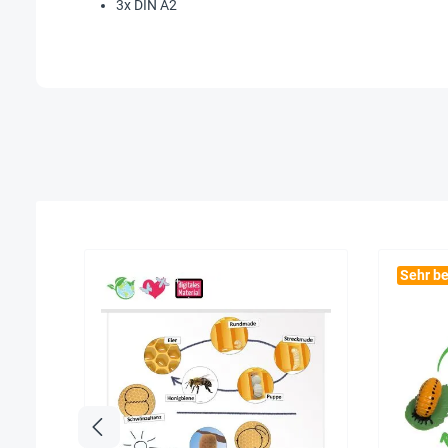
3x DIN A2
Sehr be