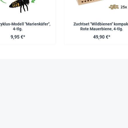
yklus-Modell "Marienkäfer",
Zuchtset "Wildbienen" kompak
4-tlg.
Rote Mauerbiene, 4-tlg.
9,95 €*
49,90 €*
Das sagen zufriedene Kunden über TimeTEX
Entdecken Sie unsere Aktionen