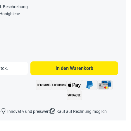
l. Beschreibung
 Honigbiene
b den gewünschten Wert ein oder benutze 
tck.
In den Warenkorb
o
Innovativ und preiswert
Kauf auf Rechnung möglich