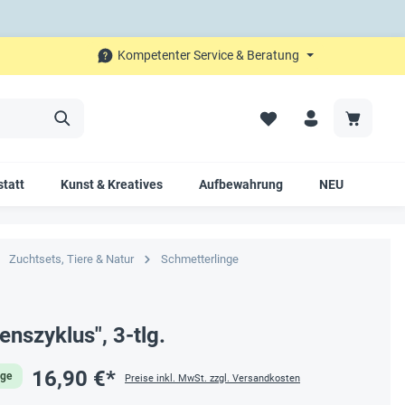
Kompetenter Service & Beratung
tatt
Kunst & Kreatives
Aufbewahrung
NEU
SAL
Zuchtsets, Tiere & Natur
Schmetterlinge
enszyklus", 3-tlg.
16,90 €*
age
Preise inkl. MwSt. zzgl. Versandkosten