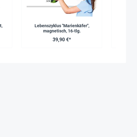
t,
Lebenszyklus "Marienkäfer",
Set Leben
magnetisch, 16-tlg.
39,90 €*