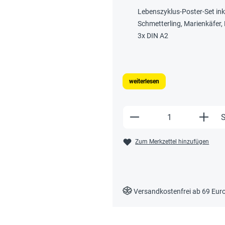
Lebenszyklus-Poster-Set ink
Schmetterling, Marienkäfer,
3x DIN A2
weiterlesen
Produkt Anzahl: Gi
S
Zum Merkzettel hinzufügen
Versandkostenfrei ab 69 Eur