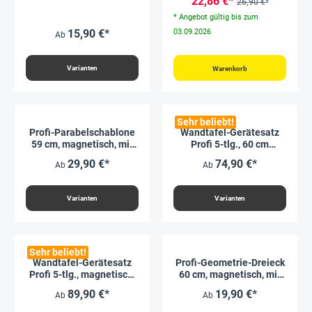
22,86 €*
26,90 €*
* Angebot gültig bis zum
15,90 €*
03.09.2026
Ab
Varianten
Warenkorb
Sehr beliebt!
Profi-Parabelschablone
Wandtafel-Gerätesatz
59 cm, magnetisch, mit
Profi 5-tlg., 60 cm
Griff
Dreieck
29,90 €*
74,90 €*
Ab
Ab
Varianten
Varianten
Sehr beliebt!
Wandtafel-Gerätesatz
Profi-Geometrie-Dreieck
Profi 5-tlg., magnetisch,
60 cm, magnetisch, mit
60 cm Dreieck
Griff
89,90 €*
19,90 €*
Ab
Ab