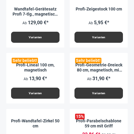
Wandtafel-Gerätesatz
Profi-Zeigestock 100 cm
Profi 7-tlg., magnetisch,
RE-Wood
129,00 €*
5,95 €*
Ab
Ab
Varianten
Varianten
Sehr beliebt!
Sehr beliebt!
Profi-Lineal 100 cm,
Profi-Geometrie-Dreieck
magnetisch
80 cm, magnetisch, mit
Griff
13,90 €*
31,90 €*
Ab
Ab
Varianten
Varianten
15
%
Profi-Wandtafel-Zirkel 50
Profi-Parabelschablone
cm
59 cm mit Griff