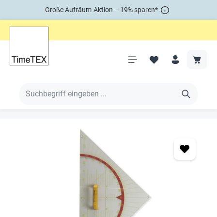
Große Aufräum-Aktion – 19% sparen*