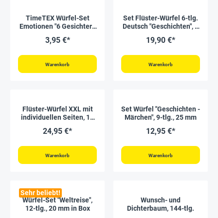
TimeTEX Würfel-Set
Set Flüster-Würfel 6-tlg.
Emotionen "6 Gesichter",
Deutsch "Geschichten", 4
5-tlg.
cm
3,95 €*
19,90 €*
Warenkorb
Warenkorb
Flüster-Würfel XXL mit
Set Würfel "Geschichten -
individuellen Seiten, 16
Märchen", 9-tlg., 25 mm
cm
24,95 €*
12,95 €*
Warenkorb
Warenkorb
Sehr beliebt!
Würfel-Set "Weltreise",
Wunsch- und
12-tlg., 20 mm in Box
Dichterbaum, 144-tlg.