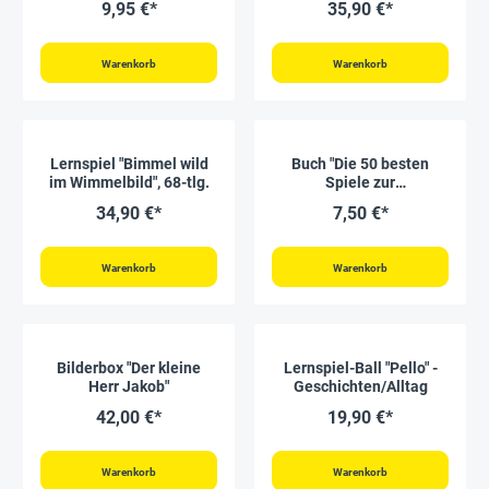
9,95 €*
35,90 €*
Warenkorb
Warenkorb
Lernspiel "Bimmel wild
Buch "Die 50 besten
im Wimmelbild", 68-tlg.
Spiele zur
Sprachförderung", 72
34,90 €*
7,50 €*
Seiten
Warenkorb
Warenkorb
Bilderbox "Der kleine
Lernspiel-Ball "Pello" -
Herr Jakob"
Geschichten/Alltag
42,00 €*
19,90 €*
Warenkorb
Warenkorb