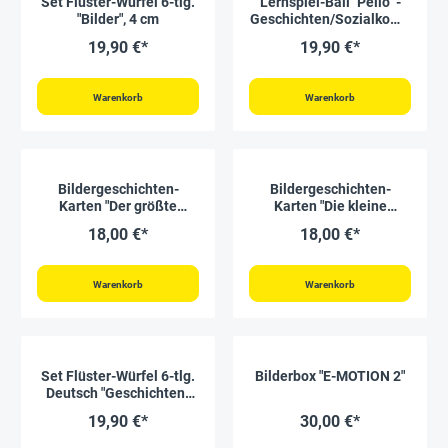
Set Flüster-Würfel 6-tlg.
Lernspiel-Ball "Pello" -
"Bilder", 4 cm
Geschichten/Sozialkomp
etenz
19,90 €*
19,90 €*
Warenkorb
Warenkorb
Bildergeschichten-
Bildergeschichten-
Karten "Der größte
Karten "Die kleine
Schatz der Welt", 14-tlg.
Hummel Bommel", 12-tlg.
18,00 €*
18,00 €*
Warenkorb
Warenkorb
Set Flüster-Würfel 6-tlg.
Bilderbox "E-MOTION 2"
Deutsch "Geschichten-
Einstieg", 4 cm
19,90 €*
30,00 €*