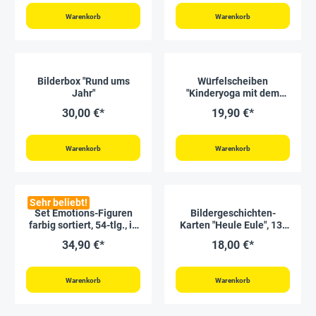
Warenkorb
Warenkorb
Bilderbox "Rund ums
Würfelscheiben
Jahr"
"Kinderyoga mit dem
Yoga-Würfel", 42 Stück
30,00 €*
19,90 €*
Warenkorb
Warenkorb
Sehr beliebt!
Set Emotions-Figuren
Bildergeschichten-
farbig sortiert, 54-tlg., in
Karten "Heule Eule", 13-
Box
tlg.
34,90 €*
18,00 €*
Warenkorb
Warenkorb