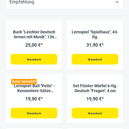
Buch "Leichter Deutsch
Lernspiel "Spielhaus", 43-
lernen mit Musik", 136
tlg.
Seiten, mit Audio CD und
25,00 €*
31,90 €*
Bildkarten
Warenkorb
Warenkorb
Sehr beliebt!
Lernspiel-Ball "Pello" -
Set Flüster-Würfel 6-tlg.
Kennenlern-Sätze
Deutsch "Fragen", 4 cm
Deutsch
19,90 €*
19,90 €*
Warenkorb
Warenkorb