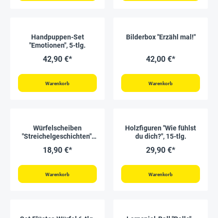
Handpuppen-Set
Bilderbox "Erzähl mal!"
"Emotionen", 5-tlg.
42,90 €*
42,00 €*
Warenkorb
Warenkorb
Würfelscheiben
Holzfiguren "Wie fühlst
"Streichelgeschichten",
du dich?", 15-tlg.
30 Stück
18,90 €*
29,90 €*
Warenkorb
Warenkorb