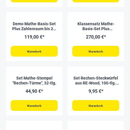
Demo Mathe-Basis-Set
Klassensatz Mathe-
Plus Zahlenraum bis 20,
Basis-Set Plus
200-tlg, magnetisch,
Zahlenraum bis 20,
119,00 €*
270,00 €*
rot/blau, in Box
rot/weiß, 20 Stück, in Box
Warenkorb
Warenkorb
Set Mathe-Stempel
Set Rechen-Steckwürfel
"Rechen-Türme", 32-tlg.
aus RE-Wood, 100-tlg.,
2x2 cm, rot/naturfarben
44,90 €*
9,95 €*
II./SO
Warenkorb
Warenkorb