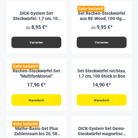
Sehr beliebt!
DICK-System Set
Set Rechen-Steckwürfel
Steckwürfel, 1,7 cm, 100
aus RE-Wood, 100-tlg.,
Stück im Polybeutel
2x2 cm, rot/blau
8,95 €*
9,95 €*
Ab
Ab
Varianten
Varianten
Sehr beliebt!
Rechen-Steckwürfel Set
Set Steckwürfel rot/blau,
"Multifunktional"
1,7 cm, 100 Stück in Box
17,90 €*
14,90 €*
Warenkorb
Warenkorb
Sehr beliebt!
Mathe-Basis-Set Plus
DICK-System Set Demo-
Zahlenraum bis 20, 58-
Steckwürfel magnetisch,