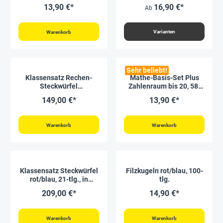
tlg, in Box, rot/blau
3,4 cm, 20 Stück im
13,90 €*
16,90 €*
Ab
Polybeutel
Varianten
Warenkorb
Sehr beliebt!
Klassensatz Rechen-
Mathe-Basis-Set Plus
Steckwürfel
Zahlenraum bis 20, 58-
"Multifunktional", 8-tlg. in
tlg, in Box, rot/weiß
149,00 €*
13,90 €*
Stapel-Box
Warenkorb
Warenkorb
Klassensatz Steckwürfel
Filzkugeln rot/blau, 100-
rot/blau, 21-tlg., in
tlg.
Stapel-Box
209,00 €*
14,90 €*
Warenkorb
Warenkorb