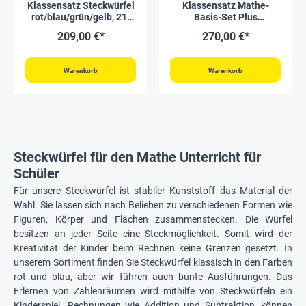
Klassensatz Steckwürfel
Klassensatz Mathe-
rot/blau/grün/gelb, 21-
Basis-Set Plus
tlg., in Stapel-Box
Zahlenraum bis 20,
209,00 €*
270,00 €*
rot/blau, 20 Stück, in Box
Warenkorb
Warenkorb
Steckwürfel für den Mathe Unterricht für
Schüler
Für unsere Steckwürfel ist stabiler Kunststoff das Material der
Wahl. Sie lassen sich nach Belieben zu verschiedenen Formen wie
Figuren, Körper und Flächen zusammenstecken. Die Würfel
besitzen an jeder Seite eine Steckmöglichkeit. Somit wird der
Kreativität der Kinder beim Rechnen keine Grenzen gesetzt. In
unserem Sortiment finden Sie Steckwürfel klassisch in den Farben
rot und blau, aber wir führen auch bunte Ausführungen. Das
Erlernen von Zahlenräumen wird mithilfe von Steckwürfeln ein
Kinderspiel. Rechnungen wie Addition und Subtraktion, können