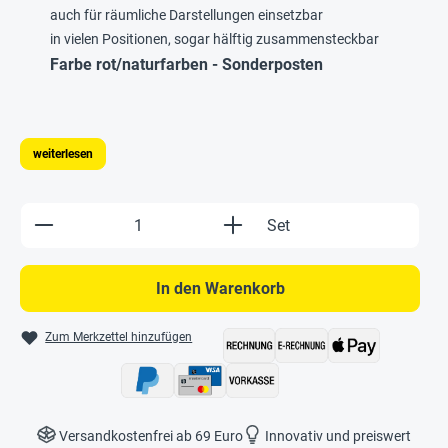
auch für räumliche Darstellungen einsetzbar
in vielen Positionen, sogar hälftig zusammensteckbar
Farbe rot/naturfarben - Sonderposten
weiterlesen
Produkt Anzahl: Gib den gewünschten Wert e
Set
In den Warenkorb
Zum Merkzettel hinzufügen
Versandkostenfrei ab 69 Euro
Innovativ und preiswert