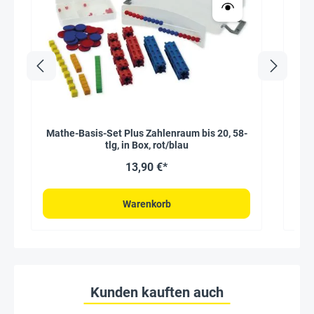
Mathe-Basis-Set Plus Zahlenraum bis 20, 58-
Se
tlg, in Box, rot/blau
13,90 €*
Warenkorb
Kunden kauften auch