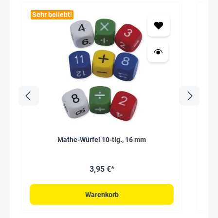
Sehr beliebt!
Mathe-Würfel 10-tlg., 16 mm
Kub
3,95 €*
Warenkorb