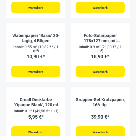
Warenkorb
Warenkorb
Wabenpapier "Basic" 30-
Foto-Solarpapier
lagig, 4 Bögen
178x127 mm, mit
Fixierscheibe, 40 Blatt
Inhalt:
0.55 m²
(19,82 €* / 1
Inhalt:
0.9 m²
(21,00 €* / 1
m²)
m²)
10,90 €*
18,90 €*
Warenkorb
Warenkorb
Creall Deckfarbe
Gruppen-Set Kratzpapier,
"Opaque Black", 120 ml
166-tlg.
Inhalt:
0.12 l
(49,58 €* / 1 l)
5,95 €*
39,90 €*
Warenkorb
Warenkorb