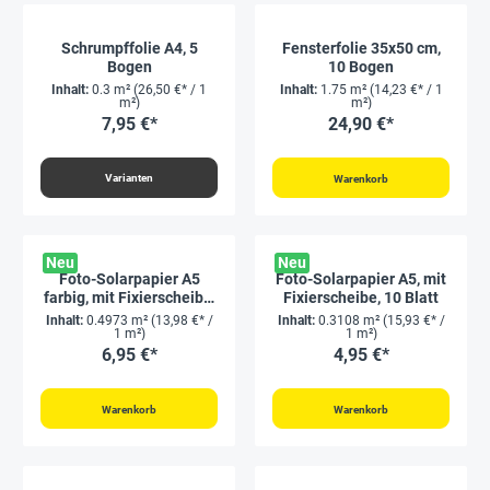
Schrumpffolie A4, 5
Fensterfolie 35x50 cm,
Bogen
10 Bogen
Inhalt:
0.3 m²
(26,50 €* / 1
Inhalt:
1.75 m²
(14,23 €* / 1
m²)
m²)
7,95 €*
24,90 €*
Varianten
Warenkorb
Neu
Neu
Foto-Solarpapier A5
Foto-Solarpapier A5, mit
farbig, mit Fixierscheibe,
Fixierscheibe, 10 Blatt
16 Blatt
Inhalt:
0.4973 m²
(13,98 €* /
Inhalt:
0.3108 m²
(15,93 €* /
1 m²)
1 m²)
6,95 €*
4,95 €*
Warenkorb
Warenkorb