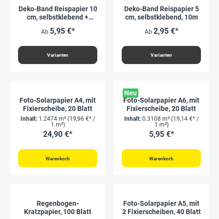
Deko-Band Reispapier 10
Deko-Band Reispapier 5
cm, selbstklebend +
cm, selbstklebend, 10m
beschriftbar, 10m
5,95 €*
2,95 €*
Ab
Ab
Varianten
Varianten
Neu
Foto-Solarpapier A4, mit
Foto-Solarpapier A6, mit
Fixierscheibe, 20 Blatt
Fixierscheibe, 20 Blatt
Inhalt:
1.2474 m²
(19,96 €* /
Inhalt:
0.3108 m²
(19,14 €* /
1 m²)
1 m²)
24,90 €*
5,95 €*
Warenkorb
Warenkorb
Regenbogen-
Foto-Solarpapier A5, mit
Kratzpapier, 100 Blatt
2 Fixierscheiben, 40 Blatt