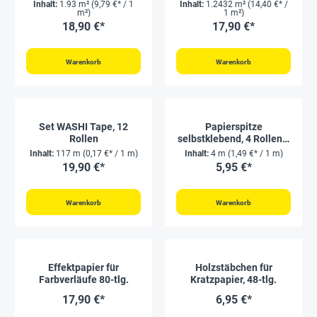
Inhalt:
1.93 m²
(9,79 €* / 1
Inhalt:
1.2432 m²
(14,40 €* /
m²)
1 m²)
18,90 €*
17,90 €*
Warenkorb
Warenkorb
Set WASHI Tape, 12
Papierspitze
Rollen
selbstklebend, 4 Rollen à
1 m
Inhalt:
117 m
(0,17 €* / 1 m)
Inhalt:
4 m
(1,49 €* / 1 m)
19,90 €*
5,95 €*
Warenkorb
Warenkorb
Effektpapier für
Holzstäbchen für
Farbverläufe 80-tlg.
Kratzpapier, 48-tlg.
17,90 €*
6,95 €*