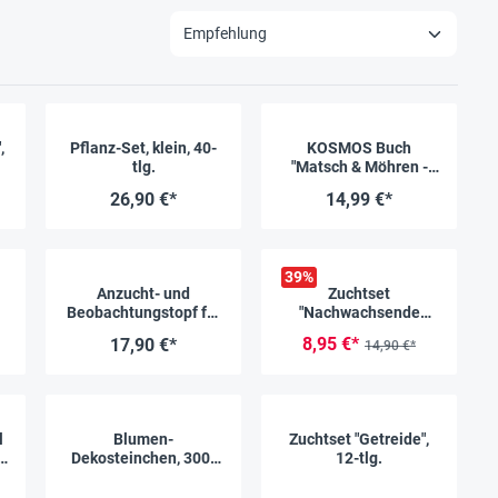
,
Pflanz-Set, klein, 40-
KOSMOS Buch
tlg.
"Matsch & Möhren -
Mit Kindern den
26,90 €*
14,99 €*
Garten entdecken",
144 Seiten
39
%
Anzucht- und
Zuchtset
Beobachtungstopf für
"Nachwachsende
Kartoffeln, 2-tlg.
Rohstoffe", 13-tlg.
8,95 €*
17,90 €*
14,90 €*
l
Blumen-
Zuchtset "Getreide",
Dekosteinchen, 300-
12-tlg.
tlg.