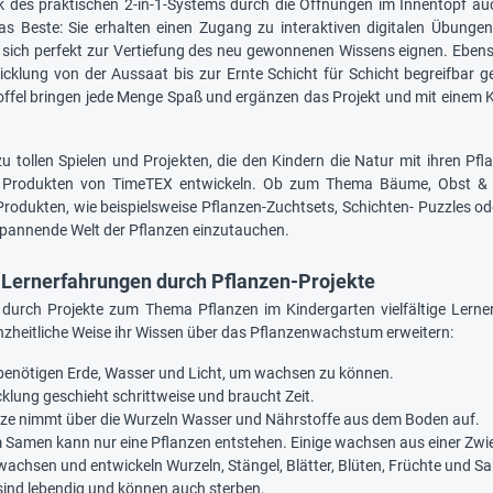
nk des praktischen 2-in-1-Systems durch die Öffnungen im Innentopf 
s Beste: Sie erhalten einen Zugang zu interaktiven digitalen Übungen
 sich perfekt zur Vertiefung des neu gewonnenen Wissens eignen. Ebe
wicklung von der Aussaat bis zur Ernte Schicht für Schicht begreifbar g
toffel bringen jede Menge Spaß und ergänzen das Projekt und mit einem Ka
zu tollen Spielen und Projekten, die den Kindern die Natur mit ihren Pfl
 Produkten von TimeTEX entwickeln. Ob zum Thema Bäume, Obst &
rodukten, wie beispielsweise Pflanzen-Zuchtsets, Schichten- Puzzles o
 spannende Welt der Pflanzen einzutauchen.
Lernerfahrungen durch Pflanzen-Projekte
 durch Projekte zum Thema Pflanzen im Kindergarten vielfältige Ler
nzheitliche Weise ihr Wissen über das Pflanzenwachstum erweitern:
benötigen Erde, Wasser und Licht, um wachsen zu können.
cklung geschieht schrittweise und braucht Zeit.
nze nimmt über die Wurzeln Wasser und Nährstoffe aus dem Boden auf.
 Samen kann nur eine Pflanzen entstehen. Einige wachsen aus einer Zwieb
wachsen und entwickeln Wurzeln, Stängel, Blätter, Blüten, Früchte und Sam
sind lebendig und können auch sterben.