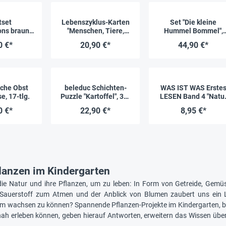
tset
Lebenszyklus-Karten
Set "Die kleine
ns braun",
"Menschen, Tiere,
Hummel Bommel",
ze
Pflanzen", 20-tlg.
Sachbilderbuch und
0 €*
20,90 €*
44,90 €*
Saatgut-Box
che Obst
beleduc Schichten-
WAS IST WAS Erste
, 17-tlg.
Puzzle "Kartoffel", 30-
LESEN Band 4 "Natu
tlg.
entdecken", 64 Seite
0 €*
22,90 €*
8,95 €*
anzen im Kindergarten
ie Natur und ihre Pflanzen, um zu leben: In Form von Getreide, Gemü
Sauerstoff zum Atmen und der Anblick von Blumen zaubert uns ein L
um wachsen zu können? Spannende Pflanzen-Projekte im Kindergarten, be
nah erleben können, geben hierauf Antworten, erweitern das Wissen ü