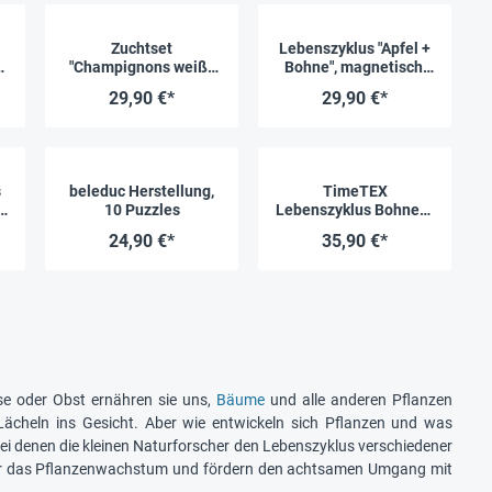
Zuchtset
Lebenszyklus "Apfel +
"Champignons weiß",
Bohne", magnetisch,
Pilze
12-tlg.
29,90 €*
29,90 €*
s
beleduc Herstellung,
TimeTEX
r
10 Puzzles
Lebenszyklus Bohnen-
n
Pflanze, in Holzbox
24,90 €*
35,90 €*
"Montessori Premium"
se oder Obst ernähren sie uns,
Bäume
und alle anderen Pflanzen
ächeln ins Gesicht. Aber wie entwickeln sich Pflanzen und was
i denen die kleinen Naturforscher den Lebenszyklus verschiedener
ber das Pflanzenwachstum und fördern den achtsamen Umgang mit