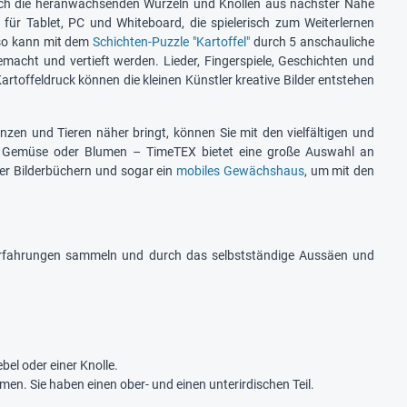
auch die heranwachsenden Wurzeln und Knollen aus nächster Nähe
 für Tablet, PC und Whiteboard, die spielerisch zum Weiterlernen
nso kann mit dem
Schichten-Puzzle "Kartoffel"
durch 5 anschauliche
emacht und vertieft werden. Lieder, Fingerspiele, Geschichten und
rtoffeldruck können die kleinen Künstler kreative Bilder entstehen
anzen und Tieren näher bringt, können Sie mit den vielfältigen und
 Gemüse oder Blumen – TimeTEX bietet eine große Auswahl an
der Bilderbüchern und sogar ein
mobiles Gewächshaus
, um mit den
nerfahrungen sammeln und durch das selbstständige Aussäen und
el oder einer Knolle.
en. Sie haben einen ober- und einen unterirdischen Teil.