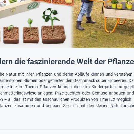
dern die faszinierende Welt der Pflan
die Natur mit ihren Pflanzen und deren Abläufe kennen und verstehen 
 farbenfrohen Blumen oder genießen den Geschmack süßer Erdbeeren. Dabe
Projekte zum Thema Pflanzen können diese im Kindergarten aufgegrif
Schmetterlingswiese anlegen, Pilze züchten oder Gemüse anbauen und
en – all das ist mit den anschaulichen Produkten von TimeTEX möglich. S
anzen zusammen und begeben Sie sich mit den kleinen Naturforschern