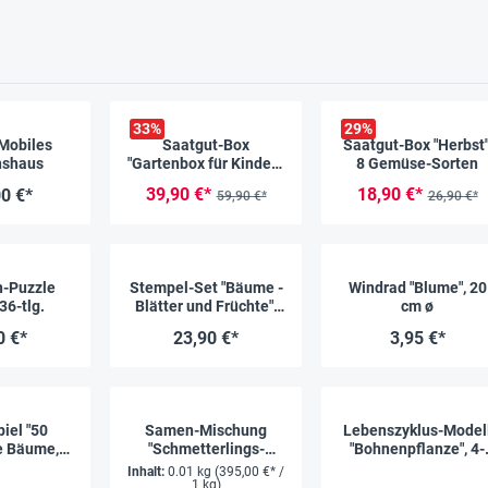
33
%
29
%
Mobiles
Saatgut-Box
Saatgut-Box "Herbst"
shaus
"Gartenbox für Kinder",
8 Gemüse-Sorten
Set 1, 67-tlg.
39,90 €*
18,90 €*
0 €*
59,90 €*
26,90 €*
n-Puzzle
Stempel-Set "Bäume -
Windrad "Blume", 20
36-tlg.
Blätter und Früchte",
cm ø
10 Stück
0 €*
23,90 €*
3,95 €*
iel "50
Samen-Mischung
Lebenszyklus-Model
e Bäume,
"Schmetterlings-
"Bohnenpflanze", 4-
ken &
Wiese", für 10m²
tlg.
Inhalt:
0.01 kg
(395,00 €* /
mmen"
1 kg)