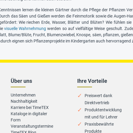
Kenntnissen lernen die kleinen Gärtner durch die Pflege der Pflanze
 Durch das Säen und Gießen werden die Feinmotorik sowie die Augen-Ha
e gefördert: Wie riechen Erde, Wasser, Blätter und Blüten? Wie fühlen 
die
visuelle Wahrnehmung
werden so auf vielfältige Weise geschult. Zu
 Blatt, Blume/Blüte, Frucht, Blumenzwiebel, Knospe, säen, pflanzen, gie
durch eignen sich Pflanzenprojekte im Kindergarten auch hervorragend 
Über uns
Ihre Vorteile
Unternehmen
Preiswert dank
Nachhaltigkeit
Direktvertrieb
Karriere bei TimeTEX
Produktentwicklung
Kataloge in digitaler
mit und für Lehrer
Form
Praxisbewährte
Veranstaltungstermine
Produkte
TimeTEX Blog