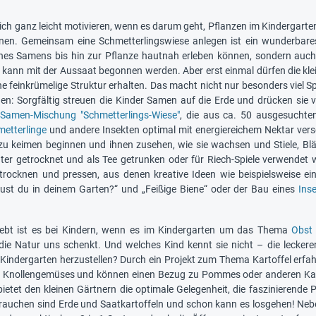
ich ganz leicht motivieren, wenn es darum geht, Pflanzen im Kindergarte
en. Gemeinsam eine Schmetterlingswiese anlegen ist ein wunderbares 
ines Samens bis hin zur Pflanze hautnah erleben können, sondern auc
il kann mit der Aussaat begonnen werden. Aber erst einmal dürfen die kl
e feinkrümelige Struktur erhalten. Das macht nicht nur besonders viel Sp
en: Sorgfältig streuen die Kinder Samen auf die Erde und drücken sie vo
e
Samen-Mischung "Schmetterlings-Wiese"
, die aus ca. 50 ausgesuchte
etterlinge
und andere Insekten optimal mit energiereichem Nektar verso
u keimen beginnen und ihnen zusehen, wie sie wachsen und Stiele, Blä
uter getrocknet und als Tee getrunken oder für Riech-Spiele verwendet 
trocknen und pressen, aus denen kreative Ideen wie beispielsweise ei
ust du in deinem Garten?“ und „Feißige Biene“ oder der Bau eines
Ins
iebt ist es bei Kindern, wenn es im Kindergarten um das Thema
Obst
 die Natur uns schenkt. Und welches Kind kennt sie nicht – die lecke
indergarten herzustellen? Durch ein Projekt zum Thema Kartoffel erfah
en Knollengemüses und können einen Bezug zu Pommes oder anderen Kart
ietet den kleinen Gärtnern die optimale Gelegenheit, die faszinieren
brauchen sind Erde und Saatkartoffeln und schon kann es losgehen! Nebe