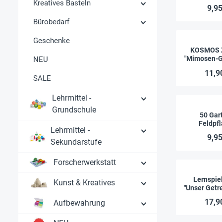
Kreatives Basteln
9,95
Bürobedarf
Geschenke
KOSMOS Z
"Mimosen-Ga
NEU
tl
11,9
SALE
Lehrmittel -
Grundschule
50 Gar
Feldpf
Lehrmittel -
entdeck
9,95
besti
Sekundarstufe
Forscherwerkstatt
Lernspie
Kunst & Kreatives
"Unser Getre
17,9
Aufbewahrung