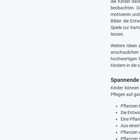
die Kinder da
beobachten. Da
motivieren und
Bilder die Ent
Spiele zur Kar
lassen.
Weitere Ideen 
anschaulichen
hochwertigen P
Kindern in die
Spannende 
Kinder können
Pflegen auf ga
Pflanzen 
Die Entwi
Eine Pfla
Aus einem
Pflanzen 
Pflanzen 