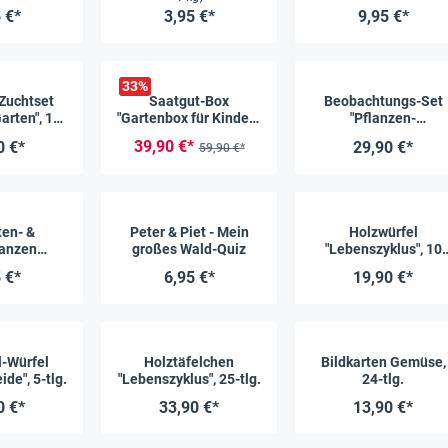
 €*
3,95 €*
9,95 €*
33
%
uchtset
Saatgut-Box
Beobachtungs-Set
rten", 18-
"Gartenbox für Kinder",
"Pflanzen-
g.
Set 2, 65-tlg.
Keimstation", 13-tlg.
39,90 €*
0 €*
29,90 €*
59,90 €*
ten- &
Peter & Piet - Mein
Holzwürfel
lanzen
großes Wald-Quiz
"Lebenszyklus", 10
en und
Stück
 €*
6,95 €*
19,90 €*
mmen
l-Würfel
Holztäfelchen
Bildkarten Gemüse,
ide", 5-tlg.
"Lebenszyklus", 25-tlg.
24-tlg.
0 €*
33,90 €*
13,90 €*