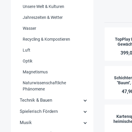
Unsere Welt & Kulturen
Jahreszeiten & Wetter
Wasser
Recycling & Kompostieren
TopPlay 
Gewäch
Luft
399,0
Optik
Magnetismus
Schichte
Naturwissenschaftliche
"Baum", 
Phänomene
47,9
Technik & Bauen
Spielerisch Fördern
Kartensp
heimisch
Musik
entdec
besti