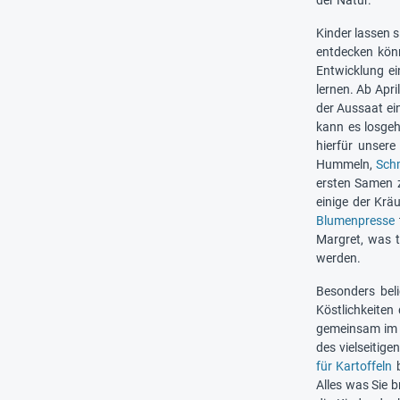
Kinder lassen s
entdecken könn
Entwicklung e
lernen. Ab Apr
der Aussaat ein
kann es losgeh
hierfür unser
Hummeln,
Schm
ersten Samen z
einige der Krä
Blumenpresse
Margret, was t
werden.
Besonders bel
Köstlichkeiten
gemeinsam im K
des vielseitig
für Kartoffeln
b
Alles was Sie 