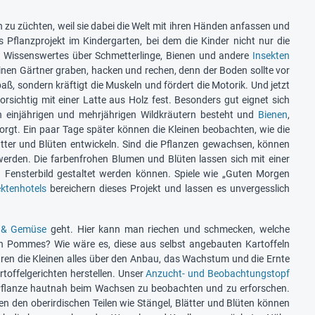
n zu züchten, weil sie dabei die Welt mit ihren Händen anfassen und
Pflanzprojekt im Kindergarten, bei dem die Kinder nicht nur die
h Wissenswertes über Schmetterlinge, Bienen und andere
Insekten
einen Gärtner graben, hacken und rechen, denn der Boden sollte vor
aß, sondern kräftigt die Muskeln und fördert die Motorik. Und jetzt
rsichtig mit einer Latte aus Holz fest. Besonders gut eignet sich
n einjährigen und mehrjährigen Wildkräutern besteht und
Bienen
,
rgt. Ein paar Tage später können die Kleinen beobachten, wie die
tter und Blüten entwickeln. Sind die Pflanzen gewachsen, können
werden. Die farbenfrohen Blumen und Blüten lassen sich mit einer
n Fensterbild gestaltet werden können. Spiele wie „Guten Morgen
ektenhotels
bereichern dieses Projekt und lassen es unvergesslich
 & Gemüse
geht. Hier kann man riechen und schmecken, welche
ren Pommes? Wie wäre es, diese aus selbst angebauten Kartoffeln
ren die Kleinen alles über den Anbau, das Wachstum und die Ernte
offelgerichten herstellen. Unser
Anzucht- und Beobachtungstopf
de Pflanze hautnah beim Wachsen zu beobachten und zu erforschen.
n den oberirdischen Teilen wie Stängel, Blätter und Blüten können