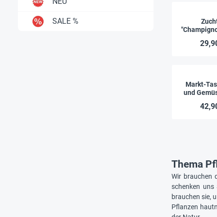
NEU
SALE %
Zuch
"Champigno
Pil
29,9
Markt-Tas
und Gemüse
42,9
Thema Pfl
Wir brauchen d
schenken uns 
brauchen sie, 
Pflanzen haut
der Natur.