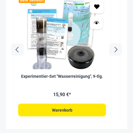
Sehr beliebt!
Experimentier-Set "Wasserreinigung", 9-tlg.
Nac
15,90 €*
Warenkorb