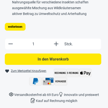
Nahrungsquelle für verschiedene Insekten schaffen
ausgewählte Mischung aus Wildkräutersamen
aktiver Beitrag zu Umweltschutz und Arterhaltung
weiterlesen
Produkt Anzahl: Gib den gewünschten Wert e
Stck.
In den Warenkorb
Zum Merkzettel hinzufügen
Versandkostenfrei ab 69 Euro
Innovativ und preiswert
Kauf auf Rechnung möglich