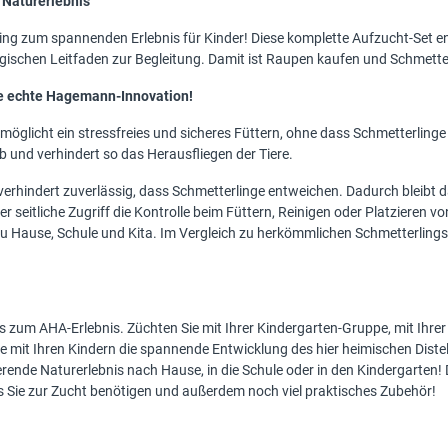
 Naturerlebnis
ing zum spannenden Erlebnis für Kinder! Diese komplette Aufzucht-Set 
gogischen Leitfaden zur Begleitung. Damit ist Raupen kaufen und Schmette
ne echte Hagemann-Innovation!
möglicht ein stressfreies und sicheres Füttern, ohne dass Schmetterlinge e
 und verhindert so das Herausfliegen der Tiere.
verhindert zuverlässig, dass Schmetterlinge entweichen. Dadurch bleibt d
er seitliche Zugriff die Kontrolle beim Füttern, Reinigen oder Platzieren vo
u Hause, Schule und Kita. Im Vergleich zu herkömmlichen Schmetterlings
s zum AHA-Erlebnis. Züchten Sie mit Ihrer Kindergarten-Gruppe, mit Ihre
 mit Ihren Kindern die spannende Entwicklung des hier heimischen Distelfa
erende Naturerlebnis nach Hause, in die Schule oder in den Kindergarten! 
as Sie zur Zucht benötigen und außerdem noch viel praktisches Zubehör!