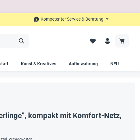
Kompetenter Service & Beratung
tatt
Kunst & Kreatives
Aufbewahrung
NEU
SAL
erlinge", kompakt mit Komfort-Netz,
. zzgl. Versandkosten