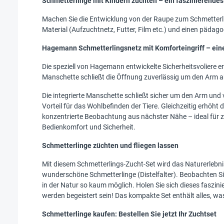
Schmetterlinge mit Kindern züchten – ein faszinierendes
Machen Sie die Entwicklung von der Raupe zum Schmetterl
Material (Aufzuchtnetz, Futter, Film etc.) und einen päda
Hagemann Schmetterlingsnetz mit Komforteingriff – ei
Die speziell von Hagemann entwickelte Sicherheitsvoliere er
Manschette schließt die Öffnung zuverlässig um den Arm ab
Die integrierte Manschette schließt sicher um den Arm und 
Vorteil für das Wohlbefinden der Tiere. Gleichzeitig erhöht d
konzentrierte Beobachtung aus nächster Nähe – ideal für z
Bedienkomfort und Sicherheit.
Schmetterlinge züchten und fliegen lassen
Mit diesem Schmetterlings-Zucht-Set wird das Naturerlebni
wunderschöne Schmetterlinge (Distelfalter). Beobachten Sie
in der Natur so kaum möglich. Holen Sie sich dieses faszini
werden begeistert sein! Das kompakte Set enthält alles, w
Schmetterlinge kaufen: Bestellen Sie jetzt Ihr Zuchtset