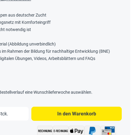
upen aus deutscher Zucht
ngsnetz mit Komforteingriff
cht notwendig ist
ial (Abbildung unverbindlich)
s im Rahmen der Bildung für nachhaltige Entwicklung (BNE)
digitalen Übungen, Videos, Arbeitsblättern und FAQs
 Bestellverlauf eine Wunschlieferwoche auswählen.
b den gewünschten Wert ein oder benutze 
tck.
In den Warenkorb