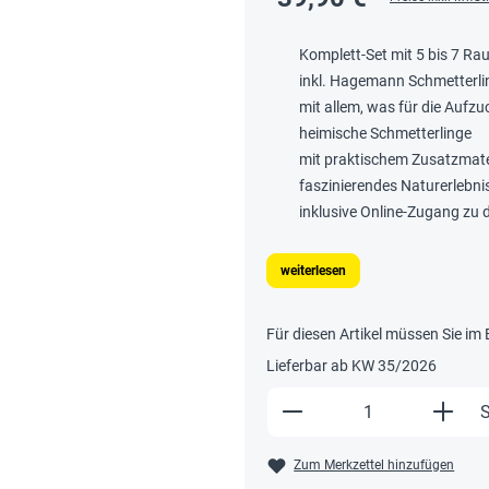
Komplett-Set mit 5 bis 7 Ra
inkl. Hagemann Schmetterli
mit allem, was für die Aufzu
heimische Schmetterlinge
mit praktischem Zusatzmater
faszinierendes Naturerlebni
inklusive Online-Zugang zu 
weiterlesen
Für diesen Artikel müssen Sie im
Lieferbar ab KW 35/2026
Produkt Anzahl: Gi
S
Zum Merkzettel hinzufügen