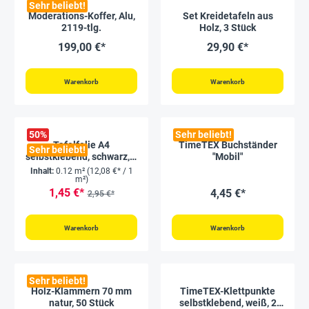
Sehr beliebt!
Moderations-Koffer, Alu,
Set Kreidetafeln aus
2119-tlg.
Holz, 3 Stück
199,00 €*
29,90 €*
Warenkorb
Warenkorb
50
%
Sehr beliebt!
Tafelfolie A4
TimeTEX Buchständer
Sehr beliebt!
selbstklebend, schwarz, 2
"Mobil"
Stück
Inhalt:
0.12 m²
(12,08 €* / 1
m²)
1,45 €*
4,45 €*
2,95 €*
Warenkorb
Warenkorb
Sehr beliebt!
Holz-Klammern 70 mm
TimeTEX-Klettpunkte
natur, 50 Stück
selbstklebend, weiß, 2