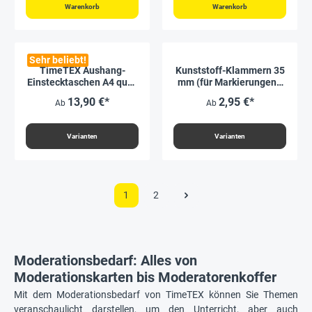
Warenkorb
Warenkorb
Sehr beliebt!
TimeTEX Aushang-
Kunststoff-Klammern 35
Einstecktaschen A4 quer,
mm (für Markierungen),
selbsthaftend, 2 Stück
50 Stück
13,90 €*
2,95 €*
Ab
Ab
Varianten
Varianten
1
2
Moderationsbedarf: Alles von
Moderationskarten bis Moderatorenkoffer
Mit dem Moderationsbedarf von TimeTEX können Sie Themen
veranschaulicht darstellen, um den Unterricht, aber auch