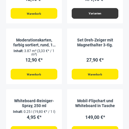
Stück
Varianten
Warenkorb
Moderationskarten,
Set Dreh-Zeiger mit
farbig sortiert, rund, 14
Magnethalter 3-tlg.
cm ø, 250 Stück
Inhalt:
3.87 m²
(3,33 €* / 1
m²)
12,90 €*
27,90 €*
Warenkorb
Warenkorb
Whiteboard-Reiniger-
Mobil-Flipchart und
Spray, 250 ml
Whiteboard in Tasche
Inhalt:
0.25 l
(19,80 €* / 1 l)
4,95 €*
149,00 €*