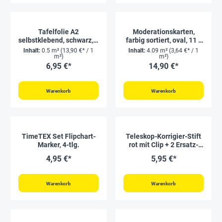
Tafelfolie A2
Moderationskarten,
selbstklebend, schwarz, 2
farbig sortiert, oval, 11 x
Stück
19 cm, 250 Stück
Inhalt:
0.5 m²
(13,90 €* / 1
Inhalt:
4.09 m²
(3,64 €* / 1
m²)
m²)
6,95 €*
14,90 €*
Warenkorb
Warenkorb
TimeTEX Set Flipchart-
Teleskop-Korrigier-Stift
Marker, 4-tlg.
rot mit Clip + 2 Ersatz-
Minen
4,95 €*
5,95 €*
Warenkorb
Warenkorb