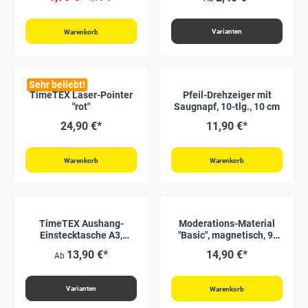
Varianten
Warenkorb
Sehr beliebt!
TimeTEX Laser-Pointer
Pfeil-Drehzeiger mit
"rot"
Saugnapf, 10-tlg., 10 cm
24,90 €*
11,90 €*
Warenkorb
Warenkorb
TimeTEX Aushang-
Moderations-Material
Einstecktasche A3,
"Basic", magnetisch, 9-
selbsthaftend
tlg.
13,90 €*
14,90 €*
Ab
Varianten
Warenkorb