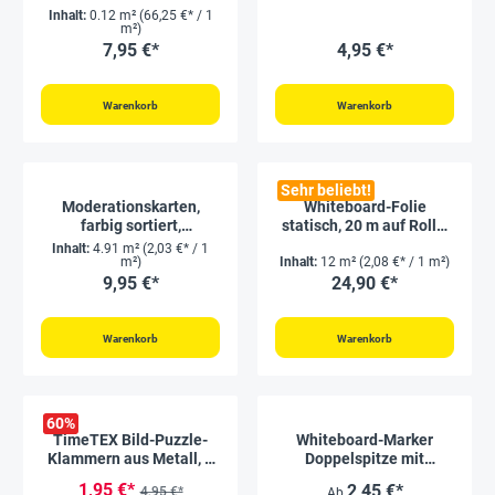
magnethaftend
Inhalt:
0.12 m²
(66,25 €* / 1
m²)
7,95 €*
4,95 €*
Warenkorb
Warenkorb
Sehr beliebt!
Moderationskarten,
Whiteboard-Folie
farbig sortiert,
statisch, 20 m auf Rolle,
rechteckig, 9,5 x 20,5 cm,
weiß matt
Inhalt:
4.91 m²
(2,03 €* / 1
250 Stück
m²)
Inhalt:
12 m²
(2,08 €* / 1 m²)
9,95 €*
24,90 €*
Warenkorb
Warenkorb
60
%
TimeTEX Bild-Puzzle-
Whiteboard-Marker
Klammern aus Metall, 8
Doppelspitze mit
Stück
Filzwischer + Magnet
1,95 €*
2,45 €*
4,95 €*
Ab