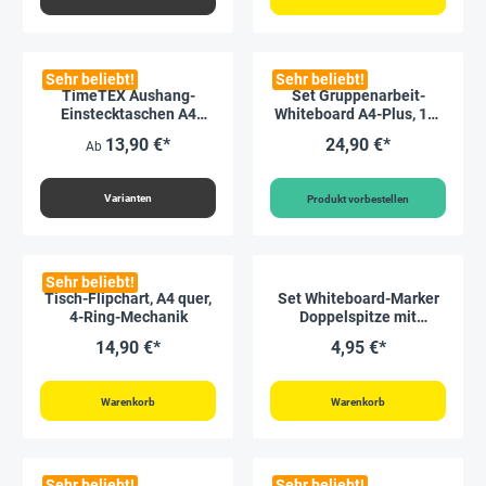
Sehr beliebt!
Sehr beliebt!
TimeTEX Aushang-
Set Gruppenarbeit-
Einstecktaschen A4
Whiteboard A4-Plus, 16-
hochkant, selbsthaftend,
tlg.
13,90 €*
24,90 €*
Ab
2 Stück
Varianten
Produkt vorbestellen
Sehr beliebt!
Tisch-Flipchart, A4 quer,
Set Whiteboard-Marker
4-Ring-Mechanik
Doppelspitze mit
Filzwischer + Magnet, 2-
14,90 €*
4,95 €*
tlg.
Warenkorb
Warenkorb
Sehr beliebt!
Sehr beliebt!