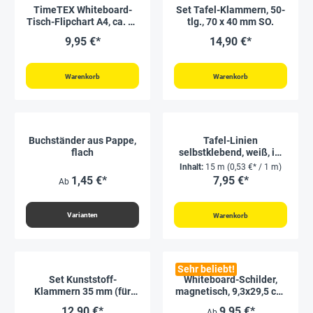
TimeTEX Whiteboard-
Set Tafel-Klammern, 50-
Tisch-Flipchart A4, ca. 33
tlg., 70 x 40 mm SO.
x 25 cm
9,95 €*
14,90 €*
Warenkorb
Warenkorb
Buchständer aus Pappe,
Tafel-Linien
flach
selbstklebend, weiß, im
Spender, 15 m / 3 mm
Inhalt:
15 m
(0,53 €* / 1 m)
1,45 €*
7,95 €*
Ab
Varianten
Warenkorb
Sehr beliebt!
Set Kunststoff-
Whiteboard-Schilder,
Klammern 35 mm (für
magnetisch, 9,3x29,5 cm,
Markierungen), 250
5-tlg.
12,90 €*
9,95 €*
Ab