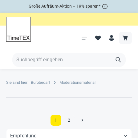
Große Aufräum-Aktion – 19% sparen*
Sie sind hier:
Bürobedarf
Moderationsmaterial
1
2