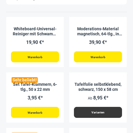
Whiteboard-Universal-
Moderations-Material
Reiniger mit Schwamm,
magnetisch, 64-tlg., in
100 g
Box
19,90 €*
39,90 €*
Warenkorb
Warenkorb
Sehr beliebt!
Set Tafel-Klammern, 6-
Tafelfolie selbstklebend,
tlg., 50 x 22 mm
schwarz, 150 x 58 cm
3,95 €*
8,95 €*
Ab
Varianten
Warenkorb