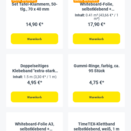
Set Tafel-Klammern, 50-
Whiteboard-Folie,
tlg., 70 x 40 mm
selbstklebend +
magnethaftend
Inhalt:
0.41 m²
(43,66 €* / 1
m²)
14,90 €*
17,90 €*
Warenkorb
Warenkorb
Doppelseitiges
Gummi-Ringe, farbig, ca.
Klebeband "extra-stark",
95 Stück
ca. 1,5 m, 19 mm
Inhalt:
1.5 m
(3,30 €* / 1 m)
4,95 €*
4,75 €*
Warenkorb
Warenkorb
Whiteboard-Folie A3,
TimeTEX-Klettband
selbstklebend +
selbstklebend, weiß, 1 m