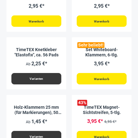
cm ø, 12-tlg.
2,95 €*
2,95 €*
Warenkorb
Warenkorb
Sehr beliebt!
TimeTEX Knetkleber
Set Whiteboard-
"Elastofix", ca. 56 Pads
Klammern, 6-tlg.
2,25 €*
3,95 €*
Ab
Varianten
Warenkorb
43
%
Holz-Klammern 25 mm
TimeTEX Magnet-
(für Markierungen), 50
Sichtstreifen, 5-tlg.
Stück
3,95 €*
1,45 €*
6,95 €*
Ab
Varianten
Warenkorb