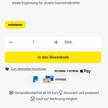
ideale Ergänzung für unsere Geometriebretter
weiterlesen
Produkt Anzahl: Gib den gewünschten Wert e
Stck.
In den Warenkorb
Zum Merkzettel hinzufügen
Versandkostenfrei ab 69 Euro
Innovativ und preiswert
Kauf auf Rechnung möglich