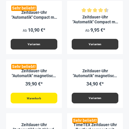
Sehr beliebt!
Zeitdauer-Uhr
Durchschnittliche Bewertung von
Zeitdauer-Uhr
"Automatik" Compact mit
"Automatik" Compact mit
Magnet und
Magnet
Ampelscheibe
10,90 €*
9,95 €*
Ab
Ab
Varianten
Varianten
Sehr beliebt!
Zeitdauer-Uhr
Zeitdauer-Uhr
"Automatik" magnetisch,
"Automatik" magnetisch,
19x19 cm, mit
19x19 cm
39,90 €*
34,90 €*
Ampelscheibe
Varianten
Warenkorb
Sehr beliebt!
Zeitdauer-Uhr
TimeTEX Zeitdauer-Uhr