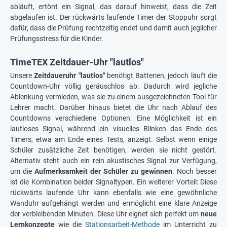
abläuft, ertönt ein Signal, das darauf hinweist, dass die Zeit
abgelaufen ist. Der rückwärts laufende Timer der Stoppuhr sorgt
dafür, dass die Prüfung rechtzeitig endet und damit auch jeglicher
Prüfungsstress für die Kinder.
TimeTEX Zeitdauer-Uhr "lautlos"
Unsere
Zeitdaueruhr "lautlos"
benötigt Batterien, jedoch läuft die
Countdown-Uhr völlig geräuschlos ab. Dadurch wird jegliche
Ablenkung vermieden, was sie zu einem ausgezeichneten Tool für
Lehrer macht. Darüber hinaus bietet die Uhr nach Ablauf des
Countdowns verschiedene Optionen. Eine Möglichkeit ist ein
lautloses Signal, während ein visuelles Blinken das Ende des
Timers, etwa am Ende eines Tests, anzeigt. Selbst wenn einige
Schüler zusätzliche Zeit benötigen, werden sie nicht gestört.
Alternativ steht auch ein rein akustisches Signal zur Verfügung,
um die
Aufmerksamkeit der Schüler zu gewinnen
. Noch besser
ist die Kombination beider Signaltypen. Ein weiterer Vorteil: Diese
rückwärts laufende Uhr kann ebenfalls wie eine gewöhnliche
Wanduhr aufgehängt werden und ermöglicht eine klare Anzeige
der verbleibenden Minuten. Diese Uhr eignet sich perfekt um
neue
Lernkonzepte
wie die
Stationsarbeit-Methode
im Unterricht zu