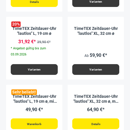
Varianten
Details
20
%
TimeTEX Zeitdauer-Uhr
TimeTEX Zeitdauer-Uhr
"lautlos" L, 19 cm ø
"lautlos" XL, 32 cm ø
31,92 €*
39,90 €*
* Angebot gültig bis zum
03.09.2026
59,90 €*
Ab
Varianten
Varianten
Sehr beliebt!
TimeTEX Zeitdauer-Uhr
TimeTEX Zeitdauer-Uhr
"lautlos" L, 19 cm ø, mit
"lautlos" XL, 32 cm ø, mit
Ampelscheibe +
Ampelscheibe +
49,90 €*
64,90 €*
Pausentaste
Pausentaste
Warenkorb
Details