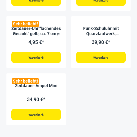
Warenkorb
Warenkorb
Sehr beliebt!
Zeitdauer-Uhr "lachendes
Funk-Schuluhr mit
Gesicht" gelb, ca. 7 cm ø
Quarzlaufwerk,
schleichender
4,95 €*
39,90 €*
Sekundenzeiger, 30,5 cm
ø
Warenkorb
Warenkorb
Sehr beliebt!
Zeitdauer-Ampel Mini
34,90 €*
Warenkorb