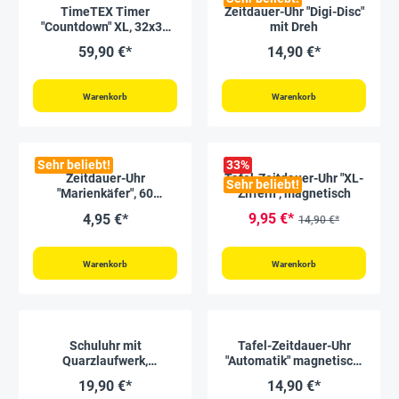
TimeTEX Timer
Zeitdauer-Uhr "Digi-Disc"
"Countdown" XL, 32x32
mit Dreh
cm, mit Pausentaste
59,90 €*
14,90 €*
Warenkorb
Warenkorb
Sehr beliebt!
33
%
Zeitdauer-Uhr
Tafel-Zeitdauer-Uhr "XL-
Sehr beliebt!
"Marienkäfer", 60
Ziffern", magnetisch
Minuten
9,95 €*
4,95 €*
14,90 €*
Warenkorb
Warenkorb
Schuluhr mit
Tafel-Zeitdauer-Uhr
Quarzlaufwerk,
"Automatik" magnetisch,
schleichender
190 mm ø
19,90 €*
14,90 €*
Sekundenzeiger, 30,5 cm