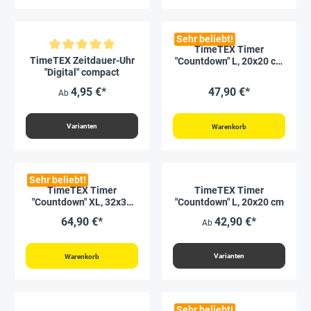
Sehr beliebt!
TimeTEX Timer
Durchschnittliche Bewertung von 5 von 5 Sternen
TimeTEX Zeitdauer-Uhr
"Countdown" L, 20x20 cm
"Digital" compact
mit Ampelscheibe
4,95 €*
47,90 €*
Ab
Varianten
Warenkorb
Sehr beliebt!
TimeTEX Timer
TimeTEX Timer
"Countdown" XL, 32x32
"Countdown" L, 20x20 cm
cm, mit Ampelscheibe
64,90 €*
42,90 €*
Ab
und Pausentaste
Varianten
Warenkorb
Sehr beliebt!