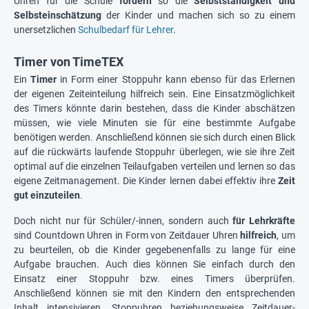
Uhren für die Schule
fördern
so die
Selbstständigkeit und
Selbsteinschätzung
der Kinder und machen sich so zu einem
unersetzlichen
Schulbedarf für Lehrer
.
Timer von TimeTEX
Ein
Timer
in Form einer Stoppuhr kann ebenso für das Erlernen
der eigenen Zeiteinteilung hilfreich sein. Eine Einsatzmöglichkeit
des Timers könnte darin bestehen, dass die Kinder abschätzen
müssen, wie viele Minuten sie für eine bestimmte Aufgabe
benötigen werden. Anschließend können sie sich durch einen Blick
auf die rückwärts laufende Stoppuhr überlegen, wie sie ihre Zeit
optimal auf die einzelnen Teilaufgaben verteilen und lernen so das
eigene Zeitmanagement. Die Kinder lernen dabei effektiv ihre
Zeit
gut einzuteilen
.
Doch nicht nur für Schüler/-innen, sondern auch
für Lehrkräfte
sind Countdown Uhren in Form von Zeitdauer Uhren
hilfreich
, um
zu beurteilen, ob die Kinder gegebenenfalls zu lange für eine
Aufgabe brauchen. Auch dies können Sie einfach durch den
Einsatz einer Stoppuhr bzw. eines Timers überprüfen.
Anschließend können sie mit den Kindern den entsprechenden
Inhalt intensivieren. Stoppuhren beziehungsweise Zeitdauer-