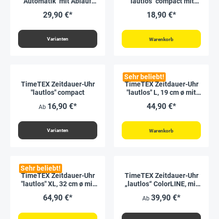
"Automatik" mit Ablauf-
"lautlos" compact mit
Signal
Ampelscheibe
29,90 €*
18,90 €*
Varianten
Warenkorb
Sehr beliebt!
TimeTEX Zeitdauer-Uhr
TimeTEX Zeitdauer-Uhr
"lautlos" compact
"lautlos" L, 19 cm ø mit
Ampelscheibe
16,90 €*
44,90 €*
Ab
Varianten
Warenkorb
Sehr beliebt!
TimeTEX Zeitdauer-Uhr
TimeTEX Zeitdauer-Uhr
"lautlos" XL, 32 cm ø mit
„lautlos“ ColorLINE, mit
Ampelscheibe
Pausentaste
64,90 €*
39,90 €*
Ab