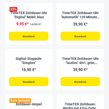
33
%
TimeTEX Zeitdauer-Uhr
TimeTEX Zeitdauer-Uhr
"Digital" Mobil, blau
"Automatik" 120 Minuten,
magnetisch, 19x19 cm
9,95 €*
39,90 €*
14,90 €*
Warenkorb
Warenkorb
Digital-Stoppuhr
TimeTEX Zeitdauer-Uhr
"Simplex"
"lautlos" 4in1, grün,
18x10 cm
16,90 €*
39,90 €*
Warenkorb
Warenkorb
Sehr beliebt!
Zeitdauer-Ampel
TimeTEX Zeitdauer-
Würfel mit 4 Fix-Zeiten