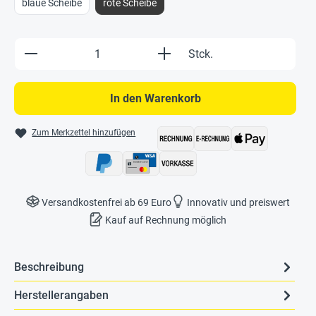
blaue Scheibe
rote Scheibe
Produkt Anzahl: Gib den gewünschten Wert e
Stck.
In den Warenkorb
Zum Merkzettel hinzufügen
Versandkostenfrei ab 69 Euro
Innovativ und preiswert
Kauf auf Rechnung möglich
Beschreibung
Herstellerangaben