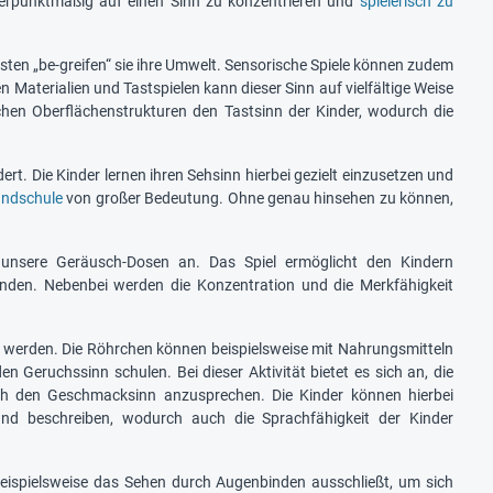
werpunktmäßig auf einen Sinn zu konzentrieren und
spielerisch zu
asten „be-greifen“ sie ihre Umwelt. Sensorische Spiele können zudem
Materialien und Tastspielen kann dieser Sinn auf vielfältige Weise
chen Oberflächenstrukturen den Tastsinn der Kinder, wodurch die
. Die Kinder lernen ihren Sehsinn hierbei gezielt einzusetzen und
undschule
von großer Bedeutung. Ohne genau hinsehen zu können,
 unsere Geräusch-Dosen an. Das Spiel ermöglicht den Kindern
nden. Nebenbei werden die Konzentration und die Merkfähigkeit
 werden. Die Röhrchen können beispielsweise mit Nahrungsmitteln
Geruchssinn schulen. Bei dieser Aktivität bietet es sich an, die
h den Geschmacksinn anzusprechen. Die Kinder können hierbei
 und beschreiben, wodurch auch die Sprachfähigkeit der Kinder
 beispielsweise das Sehen durch Augenbinden ausschließt, um sich