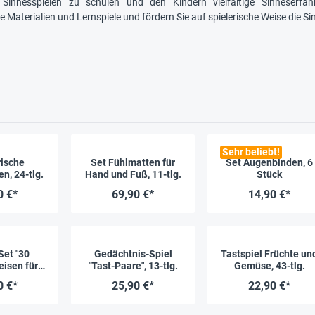
 Sinnesspielen zu schulen und den Kindern vielfältige Sinneserf
he Materialien und Lernspiele und fördern Sie auf spielerische Weise die
Sehr beliebt!
ische
Set Fühlmatten für
Set Augenbinden, 6
n, 24-tlg.
Hand und Fuß, 11-tlg.
Stück
0 €*
69,90 €*
14,90 €*
Set "30
Gedächtnis-Spiel
Tastspiel Früchte un
eisen für
"Tast-Paare", 13-tlg.
Gemüse, 43-tlg.
 Sommer,
0 €*
25,90 €*
22,90 €*
d Winter"