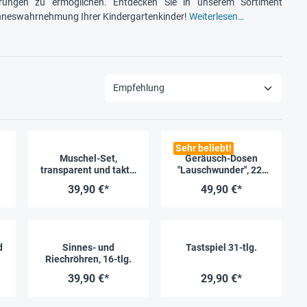
ahrungen zu ermöglichen. Entdecken Sie in unserem Sortiment
 Sinneswahrnehmung Ihrer Kindergartenkinder!
Weiterlesen…
Sehr beliebt!
Muschel-Set,
Geräusch-Dosen
transparent und taktil,
"Lauschwunder", 22-
108-tlg.
tlg.
39,90 €*
49,90 €*
d
Sinnes- und
Tastspiel 31-tlg.
Riechröhren, 16-tlg.
39,90 €*
29,90 €*