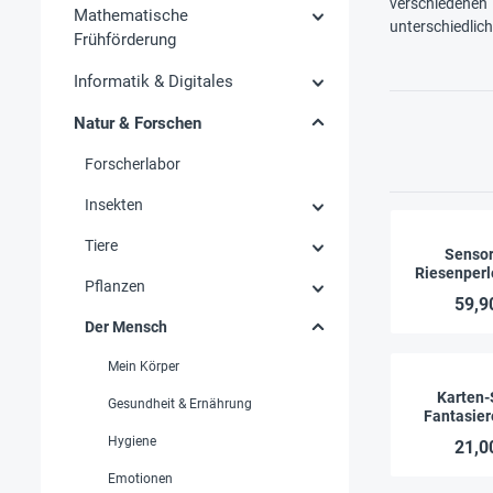
verschiedenen
Mathematische
unterschiedlic
Frühförderung
Informatik & Digitales
Natur & Forschen
Forscherlabor
Insekten
Tiere
Sensor
Riesenperle
Pflanzen
59,9
Der Mensch
Mein Körper
Karten-
Gesundheit & Ernährung
Fantasier
Frühling,
Hygiene
21,0
Herbst un
Emotionen