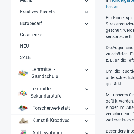
Musik
Im
Kindergart
fördern
Kreatives Basteln
Für Kinder spie
Bürobedarf
Stress reduzie
geschult werde
Geschenke
sensorische En
NEU
Die Augen sind
zu schärfen. E
SALE
z. B. an die Taf
Lehrmittel -
Um die auditi
Grundschule
unterschiedli
gestärkt.
Lehrmittel -
Mit unseren Si
Sekundarstufe
gefüllt werden
Kinder im Ans
Forscherwerkstatt
verschiedene 
Kunst & Kreatives
weiterentwickel
Besonders inte
Aufbewahrung