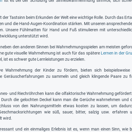
en
ist es bei der Schulung der Sinneswahrnehmung sinnvoll, sich sch
lt der Tastsinn beim Erkunden der Welt eine wichtige Rolle. Durch das Ert
ren und die Hand-Augen-Koordination stärken. Mit unseren ansprechenden 
n. Unsere Fühlmatten für Hand und Fuß stimulieren mit unterschiedli
twicklung unterstützt wird.
 neben den anderen Sinnen bei Wahrnehmungsspielen am meisten gefordert
ine gute visuelle Wahrnehmung ist auch für das spätere
Lernen in der Gr
el, ist es schwer gute Lernleistungen zu erzielen.
ve Wahrnehmung der Kinder zu fördern, bieten sich beispielsweise
che Geräuscherfahrungen zu sammeln und gleich klingende Paare zu fi
nnes- und Riechröhrchen kann die olfaktorische Wahrnehmung gefördert
. Durch die gelochten Deckel kann man die Gerüche wahrnehmen und den 
chluss von den Nahrungsmitteln etwas kosten zu lassen, um dadurc
Geschmacksrichtungen wie süß, sauer, bitter, salzig usw. erfahren
t wird.
ressant und ein einmaliges Erlebnis ist es, wenn man einen Sinn, wie