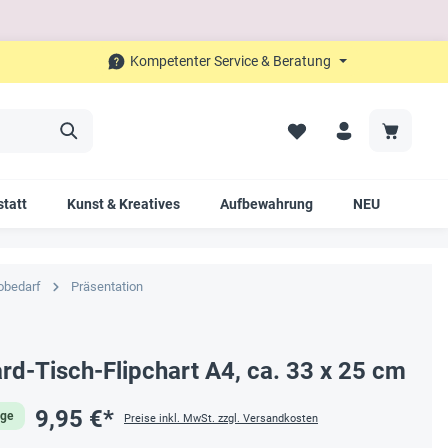
Kompetenter Service & Beratung
tatt
Kunst & Kreatives
Aufbewahrung
NEU
SAL
obedarf
Präsentation
d-Tisch-Flipchart A4, ca. 33 x 25 cm
9,95 €*
age
Preise inkl. MwSt. zzgl. Versandkosten