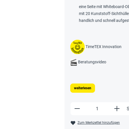
eine Seite mit Whiteboard-O
mit 20 Kunststoff-Sichthüll
handlich und schnell aufgest
TimeTEX Innovation
Beratungsvideo
weiterlesen
Produkt Anzahl: Gi
S
Zum Merkzettel hinzufügen