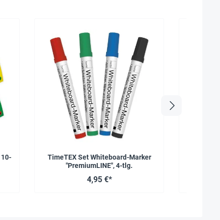
 10-
TimeTEX Set Whiteboard-Marker
TimeTEX 
"PremiumLINE", 4-tlg.
zum Auf
4,95 €*