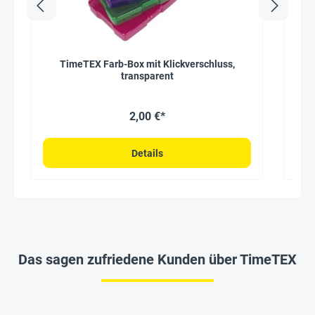
TimeTEX Farb-Box mit Klickverschluss,
Mat
transparent
* Ang
2,00 €*
Details
Das sagen zufriedene Kunden über TimeTEX