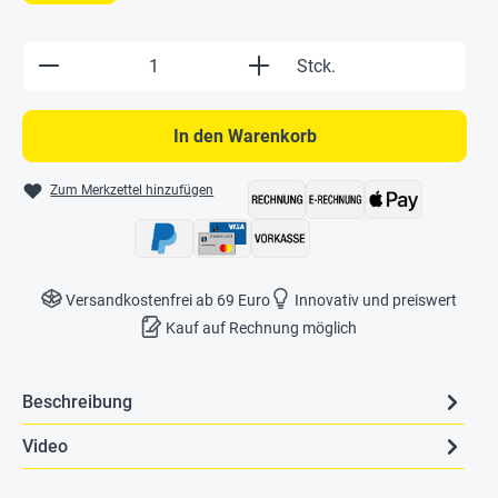
Produkt Anzahl: Gib den gewünschten Wert e
Stck.
In den Warenkorb
Zum Merkzettel hinzufügen
Versandkostenfrei ab 69 Euro
Innovativ und preiswert
Kauf auf Rechnung möglich
Beschreibung
Video