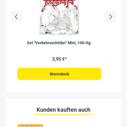
Set "Verkehrsschilder" Mini, 100-tlg.
St
3,95 €*
Warenkorb
Kunden kauften auch