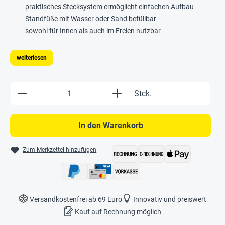
praktisches Stecksystem ermöglicht einfachen Aufbau
Standfüße mit Wasser oder Sand befüllbar
sowohl für Innen als auch im Freien nutzbar
weiterlesen
Produkt Anzahl: Gib den gewünschten Wert e
Stck.
In den Warenkorb
Zum Merkzettel hinzufügen
Versandkostenfrei ab 69 Euro
Innovativ und preiswert
Kauf auf Rechnung möglich