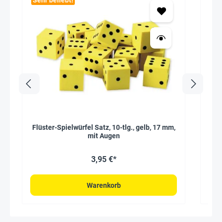
Sehr beliebt!
Seh
Flüster-Spielwürfel Satz, 10-tlg., gelb, 17 mm,
Durc
mit Augen
3,95 €*
Warenkorb