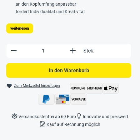
an den Kopfumfang anpassbar
fördert Individualität und Kreativität
weiterlesen
Produkt Anzahl: Gib den gewünschten Wert e
Stck.
In den Warenkorb
Zum Merkzettel hinzufügen
Versandkostenfrei ab 69 Euro
Innovativ und preiswert
Kauf auf Rechnung möglich