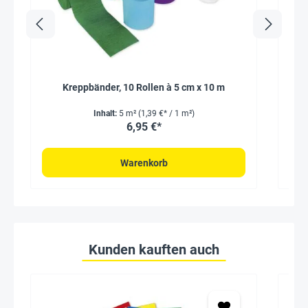
Kreppbänder, 10 Rollen à 5 cm x 10 m
Mo
Inhalt:
5 m²
(1,39 €* / 1 m²)
6,95 €*
Warenkorb
Kunden kauften auch
Seh