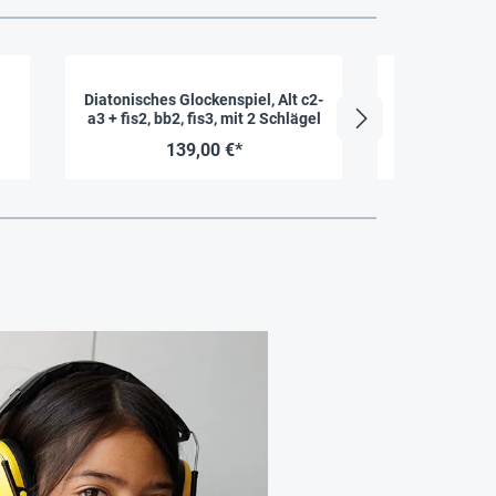
Diatonisches Glockenspiel, Alt c2-
Diatonisches
a3 + fis2, bb2, fis3, mit 2 Schlägel
h3, mit Sc
139,00 €*
3