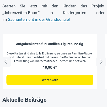
Starten Sie jetzt mit den Kindern das Projekt
„Jahreszeiten-Baum“ in Kindergarten oder
im
Sachunterricht in der Grundschule!
Aufgabenkarten für Familien-Figuren, 22-tlg.
Diese Karten sind eine tolle Ergänzung zu unseren Familien-Figuren
und unterstützen die Arbeit mit diesen. Die Karten helfen bei der
Erarbeitung von mathematischen Themen und sozialen
Zusammenhängen und beziehen dabei alle Figuren des Sets mit
19,90 €*
ein. Die Karten beinhalten Aufgaben zu folgenden frühen
Mathematik-Themen: Muster und Ordnungen Sortieren und
Gruppieren Addition, Subtraktion und Multiplikation
Warenkorb
Größenvergleiche und Positionsbestimmung 21 doppelseitige
Aufgabenkarten sowie 1 Zählkarte von 1-20Mit mehrsprachiger
Lehrer-Handreichung (Karten ohne Text) Kartengröße: ca. 11 x 29
cm
Aktuelle Beiträge