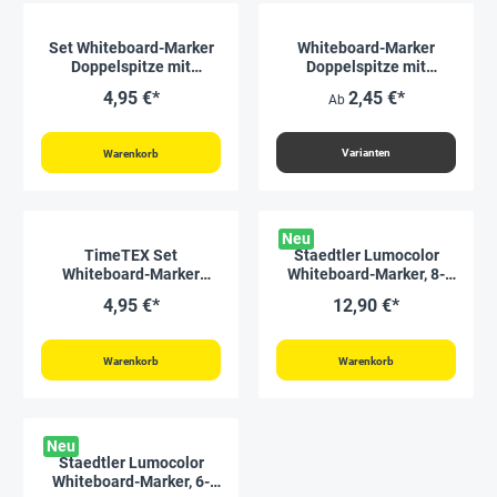
Set Whiteboard-Marker
Whiteboard-Marker
Doppelspitze mit
Doppelspitze mit
Filzwischer + Magnet, 2-
Filzwischer + Magnet
4,95 €*
2,45 €*
Ab
tlg.
Varianten
Warenkorb
Neu
TimeTEX Set
Staedtler Lumocolor
Whiteboard-Marker
Whiteboard-Marker, 8-
"PremiumLINE", 4-tlg.
tlg.
4,95 €*
12,90 €*
Warenkorb
Warenkorb
Neu
Staedtler Lumocolor
Whiteboard-Marker, 6-