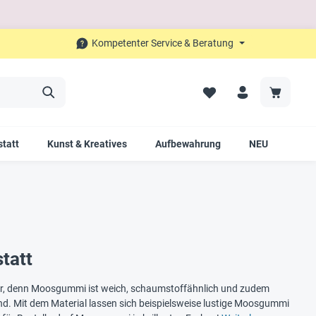
Kompetenter Service & Beratung
tatt
Kunst & Kreatives
Aufbewahrung
NEU
SAL
tatt
er, denn Moosgummi ist weich, schaumstoffähnlich und zudem
Kind. Mit dem Material lassen sich beispielsweise lustige Moosgummi