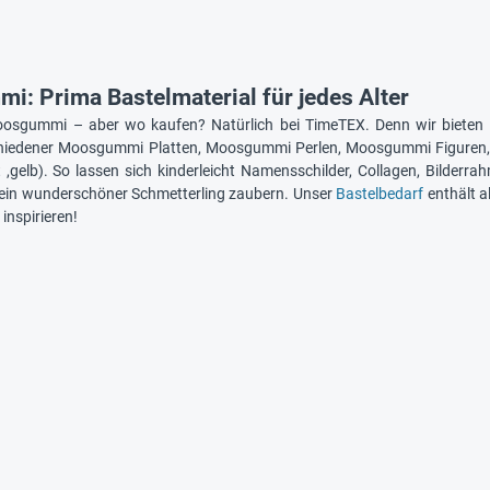
: Prima Bastelmaterial für jedes Alter
oosgummi – aber wo kaufen? Natürlich bei TimeTEX. Denn wir biet
chiedener Moosgummi Platten, Moosgummi Perlen, Moosgummi Figuren, Fo
rot ,gelb). So lassen sich kinderleicht Namensschilder, Collagen, Bil
 ein wunderschöner Schmetterling zaubern. Unser
Bastelbedarf
enthält a
 inspirieren!