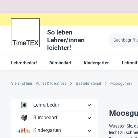
So leben
Lehrer/innen
leichter!
Lehrerbedarf
Bürobedarf
Kindergarten
Lehrmit
Sie sind hier:
Kunst & Kreatives
Bastelmaterial
Moosgummi
Lehrerbedarf
Moosgum
Bürobedarf
Wussten Sie, d
Kindergarten
leicht zu schne