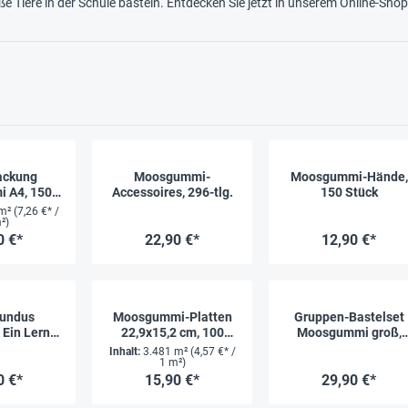
e Tiere in der Schule basteln. Entdecken Sie jetzt in unserem Online-Sh
ackung
Moosgummi-
Moosgummi-Hände,
 A4, 150-
Accessoires, 296-tlg.
150 Stück
g.
 m²
(7,26 €* /
²)
0 €*
22,90 €*
12,90 €*
Fundus
Moosgummi-Platten
Gruppen-Bastelset
 Ein Lern-
22,9x15,2 cm, 100
Moosgummi groß,
hbuch", 76
Stück
914-tlg.
Inhalt:
3.481 m²
(4,57 €* /
ten
1 m²)
0 €*
15,90 €*
29,90 €*