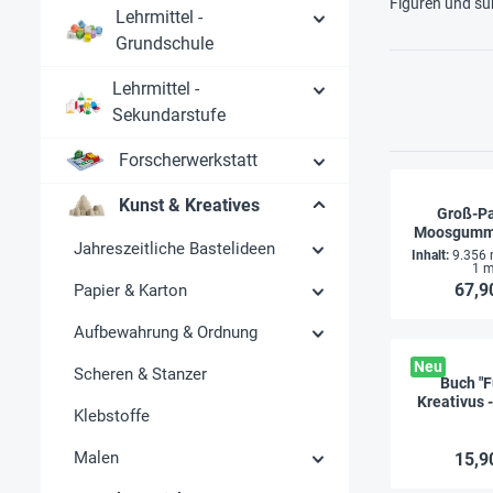
Figuren und süß
Lehrmittel -
Grundschule
Lehrmittel -
Sekundarstufe
Forscherwerkstatt
Kunst & Kreatives
Groß-P
Moosgummi
Jahreszeitliche Bastelideen
tl
Inhalt:
9.356
1 m
67,9
Papier & Karton
Aufbewahrung & Ordnung
Neu
Scheren & Stanzer
Buch "
Kreativus -
Klebstoffe
und Mitmac
Sei
Malen
15,9