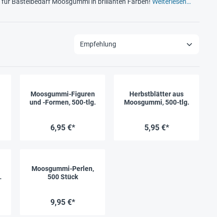
op für Bastelbedarf Moosgummi in brillanten Farben!
Weiterlesen…
Moosgummi-Figuren
Herbstblätter aus
und -Formen, 500-tlg.
Moosgummi, 500-tlg.
6,95 €*
5,95 €*
Moosgummi-Perlen,
500 Stück
9,95 €*