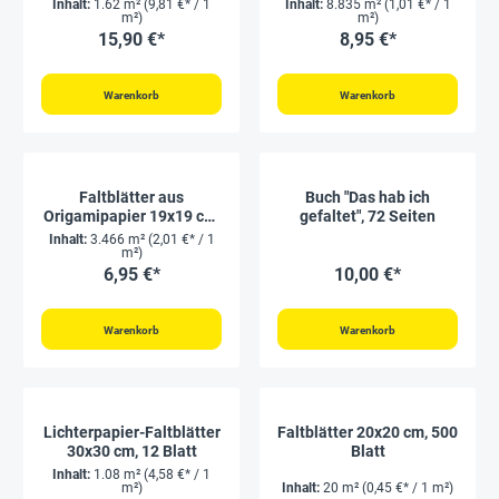
Inhalt:
1.62 m²
(9,81 €* / 1
Inhalt:
8.835 m²
(1,01 €* / 1
m²)
m²)
15,90 €*
8,95 €*
Warenkorb
Warenkorb
Faltblätter aus
Buch "Das hab ich
Origamipapier 19x19 cm,
gefaltet", 72 Seiten
96 Blatt
Inhalt:
3.466 m²
(2,01 €* / 1
m²)
6,95 €*
10,00 €*
Warenkorb
Warenkorb
Lichterpapier-Faltblätter
Faltblätter 20x20 cm, 500
30x30 cm, 12 Blatt
Blatt
Inhalt:
1.08 m²
(4,58 €* / 1
m²)
Inhalt:
20 m²
(0,45 €* / 1 m²)