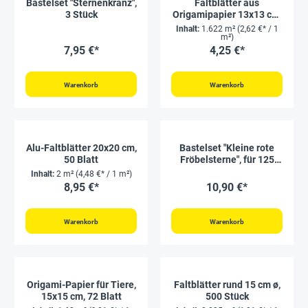
Bastelset "Sternenkranz",
Faltblätter aus
3 Stück
Origamipapier 13x13 cm,
96 Blatt
Inhalt:
1.622 m²
(2,62 €* / 1
m²)
7,95 €*
4,25 €*
Warenkorb
Warenkorb
Alu-Faltblätter 20x20 cm,
Bastelset "Kleine rote
50 Blatt
Fröbelsterne", für 125
Sterne
Inhalt:
2 m²
(4,48 €* / 1 m²)
8,95 €*
10,90 €*
Warenkorb
Warenkorb
Origami-Papier für Tiere,
Faltblätter rund 15 cm ø,
15x15 cm, 72 Blatt
500 Stück