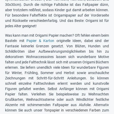
30x30cm). Durch die richtige Faltdicke ist das Faltpapier dünn,
aber trotzdem reißfest, sodass Kinder gut damit arbeiten können.
Für besondere Falteffekte ist Origamipapier auf der Vorderseite
und Rückseite verschiedenfarbig. Und das Beste: Origami ist für
jedes Alter geeignet!
Was kann man mit Origami Papier machen? Oft fehlen einem beim
Basteln mit
Papier & Karton
originelle Ideen, dabei sind der
Fantasie keinerlei Grenzen gesetzt. Von Blüten, Hunden und
Schildkröten über Aufbewahrungsmöglichkeiten bis hin zu
dekorativen Wohnaccessoires lassen sich wunderbare Motive
falten und jede Falttechnik lässt sich mit unseren Origami Büchern
erlernen. Sie liefern unendlich viele Ideen für wunderbare Figuren
für Winter, Frühling, Sommer und Herbst sowie anschauliche
Zeichnungen mit Schritt-für-Schritt Anleitungen. So können
schnell einzelne Falttechniken erlernt werden und kunstvolle
Figuren gefaltet werden. Selbst Anfänger können mit Origami
Papier falten. Verleihen Sie beispielsweise zu Weihnachten
Grußkarten, Weihnachtssterne oder auch Windlichter festliche
Akzente mit schimmernden Faltpapier aus Alufolie. Alternativ
können Sie auch unser
Tonpapier in verschiedenen Farben
zum