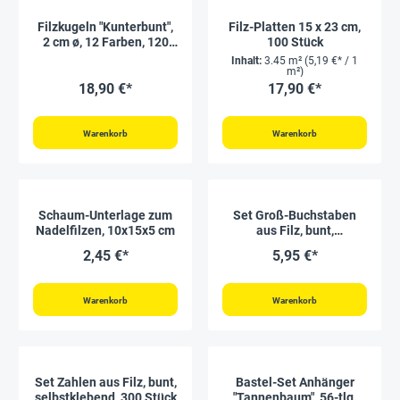
Filzkugeln "Kunterbunt",
Filz-Platten 15 x 23 cm,
2 cm ø, 12 Farben, 120
100 Stück
Stück
Inhalt:
3.45 m²
(5,19 €* / 1
m²)
18,90 €*
17,90 €*
Warenkorb
Warenkorb
Schaum-Unterlage zum
Set Groß-Buchstaben
Nadelfilzen, 10x15x5 cm
aus Filz, bunt,
selbstklebend, 300 Stück
2,45 €*
5,95 €*
Warenkorb
Warenkorb
Set Zahlen aus Filz, bunt,
Bastel-Set Anhänger
selbstklebend, 300 Stück
"Tannenbaum", 56-tlg.