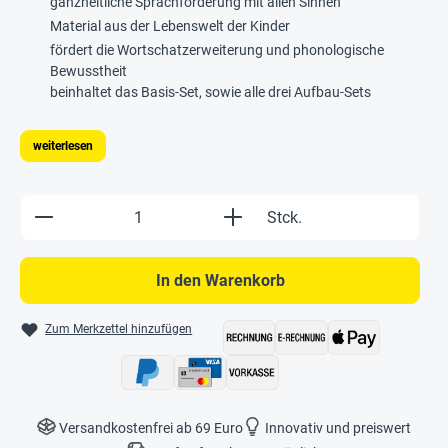
ganzheitliche Sprachförderung mit allen Sinnen
Material aus der Lebenswelt der Kinder
fördert die Wortschatzerweiterung und phonologische
Bewusstheit
beinhaltet das Basis-Set, sowie alle drei Aufbau-Sets
weiterlesen
Produkt Anzahl: Gib den gewünschten Wert e
Stck.
In den Warenkorb
Zum Merkzettel hinzufügen
Versandkostenfrei ab 69 Euro
Innovativ und preiswert