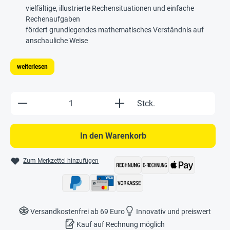
vielfältige, illustrierte Rechensituationen und einfache
Rechenaufgaben
fördert grundlegendes mathematisches Verständnis auf
anschauliche Weise
weiterlesen
Produkt Anzahl: Gib den gewünschten Wert e
Stck.
In den Warenkorb
Zum Merkzettel hinzufügen
Versandkostenfrei ab 69 Euro
Innovativ und preiswert
Kauf auf Rechnung möglich