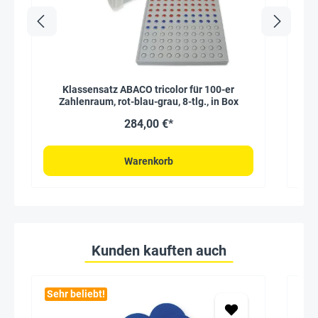
Klassensatz ABACO tricolor für 100-er
Ti
Zahlenraum, rot-blau-grau, 8-tlg., in Box
284,00 €*
Warenkorb
Kunden kauften auch
Sehr beliebt!