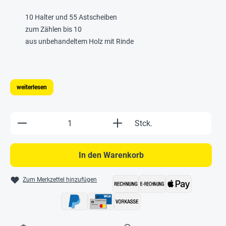
10 Halter und 55 Astscheiben
zum Zählen bis 10
aus unbehandeltem Holz mit Rinde
weiterlesen
Produkt Anzahl: Gib den gewünschten Wert e
Stck.
In den Warenkorb
Zum Merkzettel hinzufügen