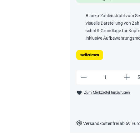
Blanko-Zahlenstrahl zum Se
visuelle Darstellung von Zah
schafft Grundlage für Kop
inklusive Aufbewahrungsmög
weiterlesen
Produkt Anzahl: Gi
S
Zum Merkzettel hinzufügen
Versandkostenfrei ab 69 Eur