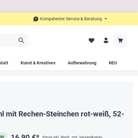
Kompetenter Service & Beratung
tatt
Kunst & Kreatives
Aufbewahrung
NEU
SAL
l mit Rechen-Steinchen rot-weiß, 52-
16,90 €*
age
Preise inkl. MwSt. zzgl. Versandkosten