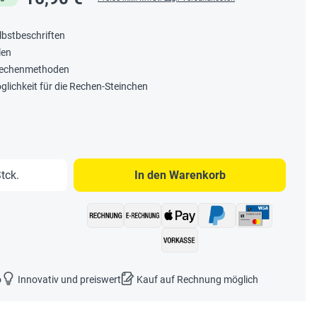
lbstbeschriften
len
frechenmethoden
lichkeit für die Rechen-Steinchen
b den gewünschten Wert ein oder benutze 
tck.
In den Warenkorb
o
Innovativ und preiswert
Kauf auf Rechnung möglich