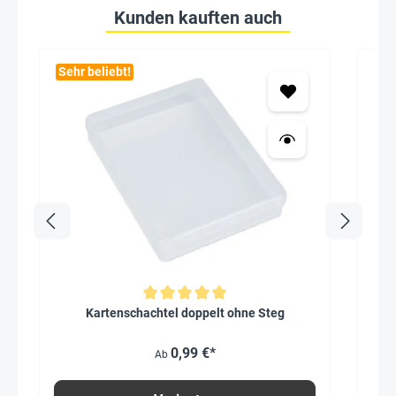
Kunden kauften auch
Sehr beliebt!
Seh
Flü
Durchschnittliche Bewertung von 5 von 5 Sternen
Kartenschachtel doppelt ohne Steg
0,99 €*
Ab