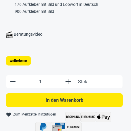
176 Aufkleber mit Bild und Lobwort in Deutsch
900 Aufkleber mit Bild
Beratungsvideo
weiterlesen
Produkt Anzahl: Gib den gewünschten Wert e
Stck.
In den Warenkorb
Zum Merkzettel hinzufügen