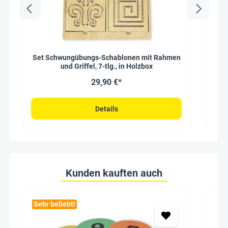
Set Schwungübungs-Schablonen mit Rahmen
Alp
und Griffel, 7-tlg., in Holzbox
29,90 €*
Details
Kunden kauften auch
Sehr beliebt!
Seh