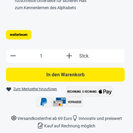
rutschfeste Unterseite für sicheren Halt
zum Kennenlernen des Alphabets
weiterlesen
Produkt Anzahl: Gib den gewünschten Wert e
Stck.
In den Warenkorb
Zum Merkzettel hinzufügen
Versandkostenfrei ab 69 Euro
Innovativ und preiswert
Kauf auf Rechnung möglich